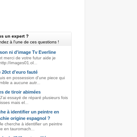
us un expert ?
dez à l'une de ces questions !
son ni d'image Tv Everline
t merci de votre futur aide je
http://images01.ol...
 20ct d'euro fauté
suis en possession d'une piece qui
mble a aucune autr...
s de tiroir abimées
J’ai essayé de réparé plusieurs fois
sses mais el...
he à identifier un peintre en
chie origine espagnol ?
e cherche à identifier un peintre
te en tauromach...