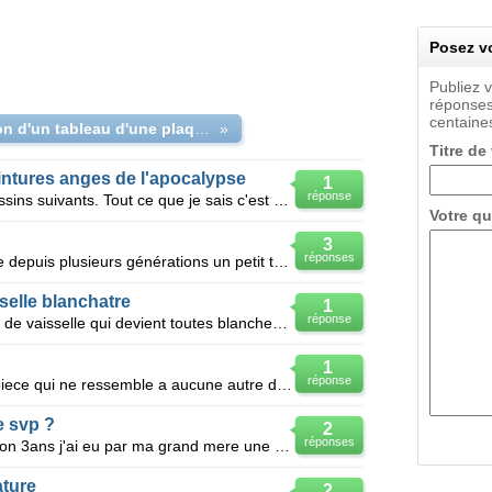
Posez vo
Publiez 
réponses
centaines
Identifion d'un tableau d'une plaque de gravure
»
Titre de
intures anges de l'apocalypse
1
réponse
Bonjour je cherche l'auteur des dessins suivants. Tout ce que je sais c'est qu'ils ont été exposés
Votre qu
3
réponses
Nous possédons dans notre famille depuis plusieurs générations un petit tableau représentant une jeu
selle blanchatre
1
réponse
Bonjour a tous, ayant un problème de vaisselle qui devient toutes blanches après un lavage, j ai ch
1
réponse
Voila je suis en possession d'une piece qui ne ressemble a aucune autre donc pour savoir si elle aur
e svp ?
2
réponses
Bonsoir , bonjour , Voila il y a environ 3ans j'ai eu par ma grand mere une belle toile , et j'ai
ature
2