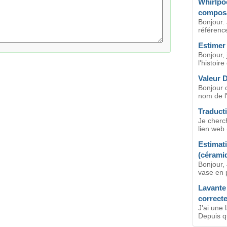
Whirlpoo
composan
Bonjour. 
référenc
Estimer 
Bonjour, 
l'histoire
Valeur 
Bonjour c
nom de l'a
Traducti
Je cherch
lien web 
Estimati
(cérami
Bonjour,
vase en p
Lavante
correct
J'ai une 
Depuis q