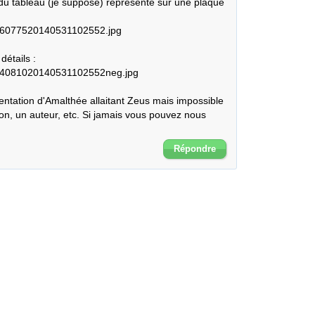
 du tableau (je suppose) représenté sur une plaque 
s/86077520140531102552.jpg

étails : 

s/14081020140531102552neg.jpg

tation d'Amalthée allaitant Zeus mais impossible 
ion, un auteur, etc. Si jamais vous pouvez nous 
Répondre