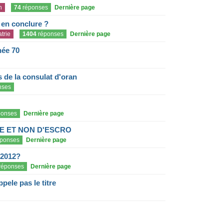
n
74
réponses
Dernière page
e en conclure ?
trie
1404
réponses
Dernière page
née 70
de la consulat d'oran
nses
onses
Dernière page
E ET NON D'ESCRO
ponses
Dernière page
 2012?
réponses
Dernière page
pele pas le titre