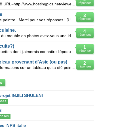
réponses
Oups j'ai oublié de joindre les liens!! URL=http://www.hostingpics.net/viewer.php?id=61601720130327
re
3
réponses
Bonjour, je souhaiterais identifier ce peintre.. Merci pour vos réponses ! [URL=http://www.ho
cuisine.
4
réponses
Bonjour, Je souhaite refaire le coin du meuble en photos avez-vous une idée pour remettre celui-c
cuits?)
1
réponse
Bonjour, j'ai hérité de ces deux statuettes dont j'aimerais connaitre l'époque, la provenance et év
tableau provenant d'Asie (ou pas)
2
réponses
Bonjour, Je souhaite obtenir des informations sur un tableau qui a été peinte sur une toile noire
s
projet INJILI SHULENI
nses
3
onses
c INPS italie