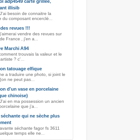
l adp4549 carte grillée,
t illisib
J'ai besoin de connaitre la
e du composant encerclé...
des revues !!!
j'aimerai vendre des revues sur
 de France , j'en a...
De Marchi A94
omment trouvais la valeur et le
rtiste ? c'...
on tatouage elfique
e a traduire une photo, si joint le
(on ne peut pas...
on d'un vase en porcelaine
que chinoise)
 J'ai en ma possession un ancien
orcelaine que j'a...
 séchante qui ne sèche plus
ement
lavante séchante fagor fs 3611
uelque temps elle ne...