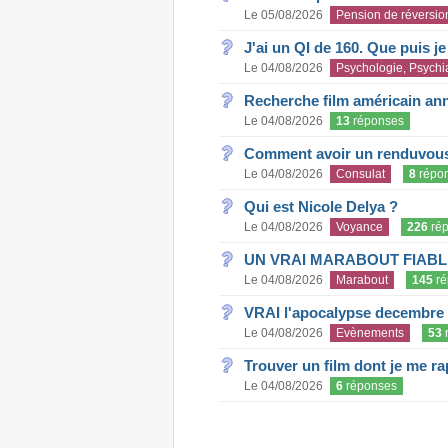
Le 05/08/2026
Pension de réversio
J'ai un QI de 160. Que puis j
Le 04/08/2026
Psychologie, Psychia
Recherche film américain an
Le 04/08/2026
13
réponses
Comment avoir un renduvous 
Le 04/08/2026
Consulat
8
répo
Qui est Nicole Delya ?
Le 04/08/2026
Voyance
226
rép
UN VRAI MARABOUT FIABL
Le 04/08/2026
Marabout
145
ré
VRAI l'apocalypse decembre
Le 04/08/2026
Evènements
53
Trouver un film dont je me rap
Le 04/08/2026
6
réponses