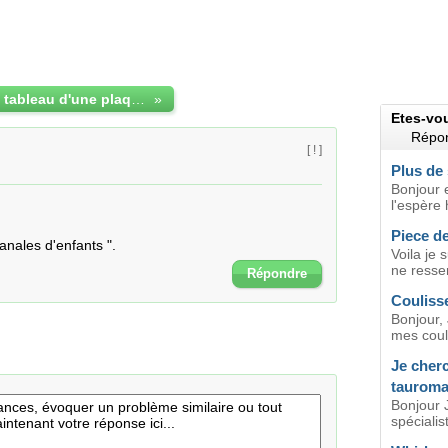
Identifion d'un tableau d'une plaque de gravure
»
Etes-vo
Répon
[ ! ]
Plus de 
Bonjour e
l'espère 
Piece de
anales d'enfants ".
Voila je 
ne resse
Répondre
Coulisse
Bonjour, 
mes couli
Je cherc
tauroma
Bonjour J
spécialis