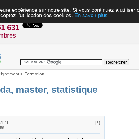
eure expérience sur notre site. Si vous continuez à utiliser
ceptez l’utilisation des cookies.
En savoir plus
61 631
mbres
eignement
>
Formation
da, master, statistique
08h11
[ ! ]
h58