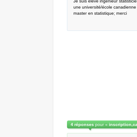
Je suis élève ingénieur statistici
une université/école canadienne 
master en statistique; merci
4 réponses
pour «