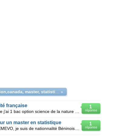
inscription,canada, master, statistique
»
té française
1
réponse
Bonjour je suis étudiante algérienne j'ai 1 bac option science de la nature et de la vie et bientot
ur un master en statistique
1
réponse
Bonjour. Je me nomme célestin SEMEVO, je suis de nationnalité Béninoise, âgé de 22ans et j'ai u