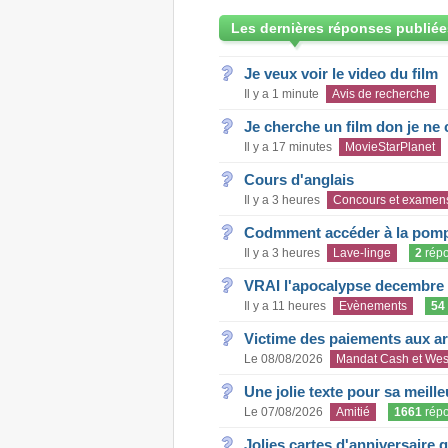
Les dernières réponses publiée
Je veux voir le video du film
Il y a 1 minute
Avis de recherche
Je cherche un film don je ne c
Il y a 17 minutes
MovieStarPlanet
Cours d'anglais
Il y a 3 heures
Concours et examen
Codmment accéder à la pom
Il y a 3 heures
Lave-linge
2
rép
VRAI l'apocalypse decembre
Il y a 11 heures
Evènements
54
Victime des paiements aux a
Le 08/08/2026
Mandat Cash et Wes
Une jolie texte pour sa meill
Le 07/08/2026
Amitié
1661
rép
Jolies cartes d'anniversaire 