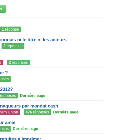
s
1
réponse
onnais ni le titre ni les acteurs
2
réponses
s
2
réponses
pe ?
onses
 2012?
réponses
Dernière page
rnaqueurs par mandat cash
tern Union
476
réponses
Dernière page
eur amie
onses
Dernière page
gratuites à imprimer