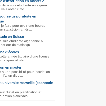
 d'inscription en master 2
voila je suis étudiante en algérie
e vais obtenir mo...
bourse usa gratuite en
que
je faire pour avoir une bourse
ur statisticien améri...
tude en Suisse
e suis étudiante algérienne à
uperieur de statistiqu...
he d'écoles
cette année titulaire d'une license
atiques et stati...
ion en master
y a une possibilité pour inscription
 j'ai un dipol...
s université marseille (economie
eur d'etat en planification et
e option plainifiaca...