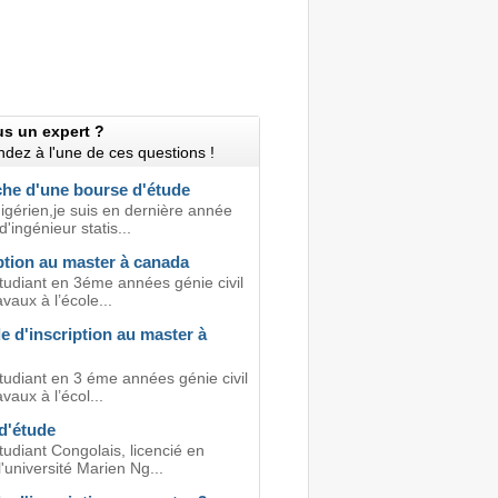
us un expert ?
dez à l'une de ces questions !
che d'une bourse d'étude
igérien,je suis en dernière année
d'ingénieur statis...
ption au master à canada
étudiant en 3éme années génie civil
avaux à l’école...
 d'inscription au master à
tudiant en 3 éme années génie civil
avaux à l’écol...
d'étude
tudiant Congolais, licencié en
'université Marien Ng...