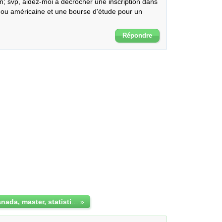
en; svp, aidez-moi à décrocher une inscription dans 
ou américaine et une bourse d'étude pour un 
Répondre
inscription,canada, master, statistique
»