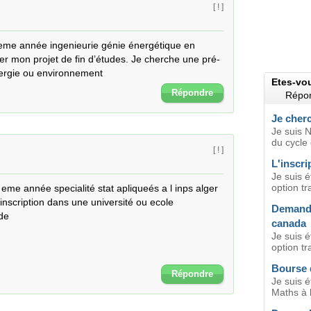
[ ! ]
5eme année ingenieurie génie énergétique en 
tuer mon projet de fin d’études. Je cherche une pré-
nergie ou environnement
Etes-vo
Répondre
Répon
Je cher
Je suis N
du cycle 
[ ! ]
L'inscri
Je suis 
option tr
 eme année specialité stat apliqueés a l inps alger 
nscription dans une université ou ecole 
Demande
de
canada
Je suis é
option tr
Bourse 
Répondre
Je suis é
Maths à l