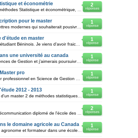
tistique et économétrie
2
réponses
Je viens d'avoir mon master 2 en méthodes Statistique et économétrique, j'aimerai poursuivre une thè
ription pour le master
1
réponse
Je suis un étudiant de master en lettres modernes qui souhaiterait pousivre ses etude dans une unive
 d'étude en master
1
réponse
Je suis Brice Christian DENAKPO, étudiant Béninois. Je viens d'avoir fraichement la maîtrise en écon
dans une université au canada
1
réponse
Suis titulaire d'une Maîtrise en Sciences de Gestion et j'aimerais poursuivre mes études en faisant
 Master pro
1
réponse
Bonjour, je suis titulaire d'un master professionnel en Science de Gestion d'une université français
'étude 2012 - 2013
1
réponse
Bonjour, je suis sénégalais titulaire d'un master 2 de méthodes statistiques et économétriques j’a
2
réponses
Je suis ingénieur de réseaux et télécommunication diplomé de l'école des ingénieurs en Tunis.je veux
ns le domaine agricole au Canada
1
réponse
Je suis GABRIEL DJALO ingénieur agronome et formateur dans une école agricole au Cameroun. Je cherch