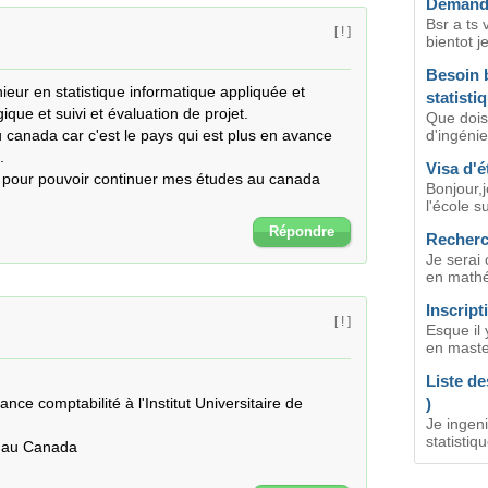
Demande
Bsr a ts 
[ ! ]
bientot j
Besoin 
ieur en statistique informatique appliquée et 
statisti
ue et suivi et évaluation de projet.

Que dois-
 canada car c'est le pays qui est plus en avance 
d'ingénie


Visa d'é
e pour pouvoir continuer mes études au canada

Bonjour,j
l'école s
Répondre
Recherc
Je serai 
en mathém
Inscript
[ ! ]
Esque il 
en master,
Liste de
ance comptabilité à l'Institut Universitaire de 
)
Je ingeni
statistiqu
 au Canada
