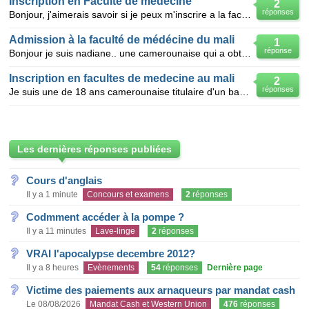
Inscription en Faculté de médécine
2
réponses
Bonjour, j'aimerais savoir si je peux m'inscrire a la faculté de médécine de cuba en 2ème année aprè
Admission à la faculté de médécine du mali
1
réponse
Bonjour je suis nadiane.. une camerounaise qui a obtenu son baccalauréat D cette année... je demand
Inscription en facultes de medecine au mali
2
réponses
Je suis une de 18 ans camerounaise titulaire d'un baccalaureat scientifique et j'aime rai savoir c
Les dernières réponses publiées
Cours d'anglais
Il y a 1 minute
Concours et examens
2
réponses
Codmment accéder à la pompe ?
Il y a 11 minutes
Lave-linge
2
réponses
VRAI l'apocalypse decembre 2012?
Il y a 8 heures
Evènements
54
réponses
Dernière page
Victime des paiements aux arnaqueurs par mandat cash
Le 08/08/2026
Mandat Cash et Western Union
476
réponses