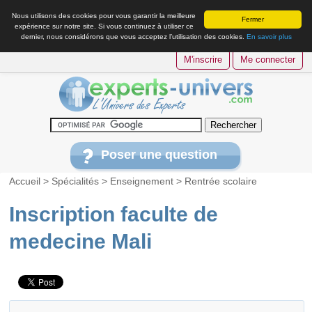
Nous utilisons des cookies pour vous garantir la meilleure
Fermer
expérience sur notre site. Si vous continuez à utiliser ce
dernier, nous considérons que vous acceptez l’utilisation des cookies.
En savoir plus
M'inscrire
Me connecter
Poser une question
Accueil
>
Spécialités
>
Enseignement
>
Rentrée scolaire
Inscription faculte de
medecine Mali