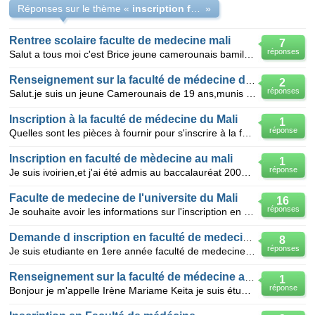
Réponses sur le thème «
inscription faculte de medecine Mali
»
Rentree scolaire faculte de medecine mali
7
réponses
Salut a tous moi c'est Brice jeune camerounais bamileke refusé a la faculté de médecine de Yaoundé v
Renseignement sur la faculté de médecine du mali
2
réponses
Salut.je suis un jeune Camerounais de 19 ans,munis d'un bac D. j'aimerais savoir les conditions à re
Inscription à la faculté de médecine du Mali
1
réponse
Quelles sont les pièces à fournir pour s'inscrire à la faculté de Médecine du Mali ? je suis diplômé
Inscription en faculté de mèdecine au mali
1
réponse
Je suis ivoirien,et j'ai été admis au baccalauréat 2006 et je veux savoir ce qu'il faut faire pour m
Faculte de medecine de l'universite du Mali
16
réponses
Je souhaite avoir les informations sur l'inscription en faculté de médécine du Mali pour l'annéé acx
Demande d inscription en faculté de medecine au ma
8
réponses
Je suis etudiante en 1ere année faculté de medecine(institut technologique de science medicale)yaoun
Renseignement sur la faculté de médecine au Ghana
1
réponse
Bonjour je m'appelle Irène Mariame Keita je suis étudiante à la faculté de médecine au Mali, je voud