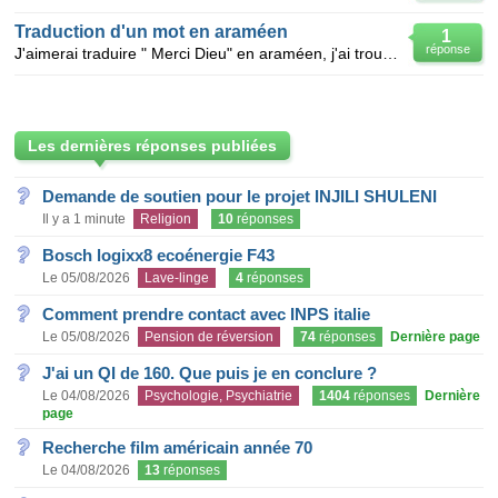
Traduction d'un mot en araméen
1
réponse
J'aimerai traduire " Merci Dieu" en araméen, j'ai trouvé le mot Dieu dans des écrits, mais impossibl
Les dernières réponses publiées
Demande de soutien pour le projet INJILI SHULENI
Il y a 1 minute
Religion
10
réponses
Bosch logixx8 ecoénergie F43
Le 05/08/2026
Lave-linge
4
réponses
Comment prendre contact avec INPS italie
Le 05/08/2026
Pension de réversion
74
réponses
Dernière page
J'ai un QI de 160. Que puis je en conclure ?
Le 04/08/2026
Psychologie, Psychiatrie
1404
réponses
Dernière
page
Recherche film américain année 70
Le 04/08/2026
13
réponses