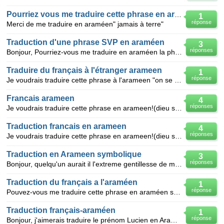
Pourriez vous me traduire cette phrase en araméen:
1
réponse
Merci de me traduire en araméen" jamais à terre"
Traduction d'une phrase SVP en araméen
3
réponses
Bonjour, Pourriez-vous me traduire en araméen la phrase suivante? "la confiance en soi est le prem
Traduire du français à l'étranger arameen
1
réponse
Je voudrais traduire cette phrase à l'arameen "on se reverra"
Francais arameen
4
réponses
Je voudrais traduire cette phrase en arameen!(dieu seul peut me juger)
Traduction francais en arameen
4
réponses
Je voudrais traduire cette phrase en arameen!(dieu seul peut me juger)
Traduction en Arameen symbolique
3
réponses
Bonjour, quelqu'un aurait il l'extreme gentillesse de me traduire cette phrase en arameen avec les
Traduction du français a l'araméen
1
réponse
Pouvez-vous me traduire cette phrase en araméen svp:"chacun porte sa croix".
Traduction français-araméen
1
réponse
Bonjour, j'aimerais traduire le prénom Lucien en Araméen, merci d'avance