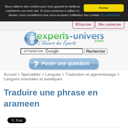
Nous utilisons des cookies pour vous garantir la meilleure
Fermer
expérience sur notre site. Si vous continuez à utiliser ce
dernier, nous considérons que vous acceptez l’utilisation des cookies.
En savoir plus
M'inscrire
Me connecter
Poser une question
Accueil
>
Spécialités
>
Langues
>
Traduction et apprentissage
>
Langues orientales et asiatiques
Traduire une phrase en
arameen