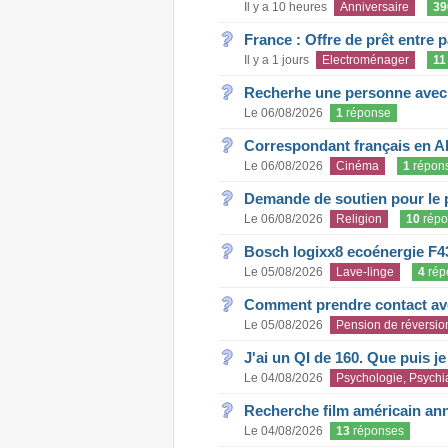
Il y a 10 heures
Anniversaire
39
France : Offre de prêt entre p
Il y a 1 jours
Electroménager
11
Recherhe une personne avec s
Le 06/08/2026
1
réponse
Correspondant français en A
Le 06/08/2026
Cinéma
1
répon
Demande de soutien pour le 
Le 06/08/2026
Religion
10
répo
Bosch logixx8 ecoénergie F4
Le 05/08/2026
Lave-linge
4
rép
Comment prendre contact ave
Le 05/08/2026
Pension de réversio
J'ai un QI de 160. Que puis j
Le 04/08/2026
Psychologie, Psychia
Recherche film américain an
Le 04/08/2026
13
réponses