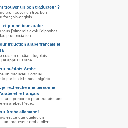
 trouver un bon traducteur ?
imerais trouver un très bon
r français-anglais....
t et phonétique arabe
 tous j'aimerais avoir l'alphabet
les prononciation...
ur trduction arabe francais et
sa
e suis un etudiant togolais
 j ai appris l arabe...
eur suédois-Arabe
e un traducteur officiel
é par les tribunaux algérie...
, je recherche une personne
l'arabe et le français
he une personne pour traduire une
e en arabe. Pièce...
eur Arabe allemand!
svp est ce que quelqu'un
it un traducteur arabe allem...