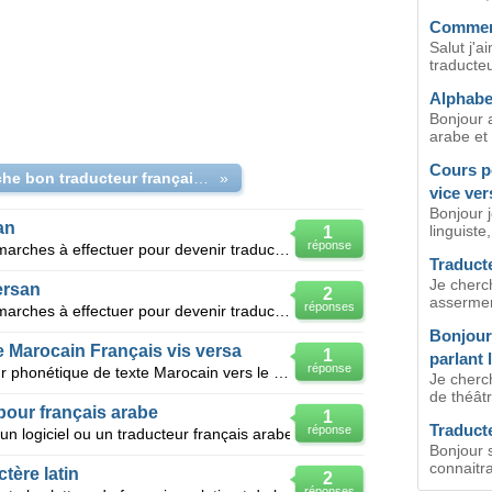
Comment
Salut j'a
traducteu
Alphabe
Bonjour a
arabe et 
Cours po
Recherche bon traducteur français-persan
»
vice ver
Bonjour j
an
linguiste,
1
réponse
Bonjour, j'aimerai connaitre les démarches à effectuer pour devenir traducteur assermenté (frança
Traduct
Je cherch
ersan
2
asserment
réponses
Bonjour, j'aimerai connaitre les démarches à effectuer pour devenir traducteur assermenté (frança
Bonjour
 Marocain Français vis versa
1
parlant 
réponse
Bonjour Je recherche un traducteur phonétique de texte Marocain vers le Français...! Est ce que ç
Je cherc
de théâtr
pour français arabe
1
Traduct
réponse
un logiciel ou un traducteur français arabe
Bonjour 
connaitra
tère latin
2
réponses