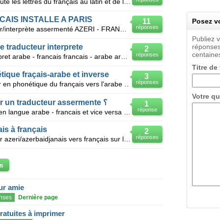
Pourrais-je avoir un alphabet de toute les lettres du français au latin et de l'arabe au latin
AIS INSTALLE A PARIS
11
Posez vo
réponses
Bonjour, je recherche un traducteur/interprète assermenté AZERI - FRANCAIS pour mission ponctuell
Publiez 
 traducteur interprete
réponses
2
centaines
réponses
Jai une licence de traducteur interpret arabe - francais francais - arabe arabe - anglais an
Titre de
tique fraçais-arabe et inverse
3
réponses
Bonjour je recherche un traducteur en phonétique du français vers l'arabe et de l'arabe vers le fran
Votre qu
Comment pourrais- je devenir un traducteur assermente ؟
1
réponse
Je suis un traducteur assermente en langue arabe - francais et vice versa en Syrie, quelles sont les
is à français
2
réponses
Bonjour, je recherche un traducteur azeri/azerbaidjanais vers français sur les coins de rennes en br
s
eur amie
nses
Dernière page
gratuites à imprimer