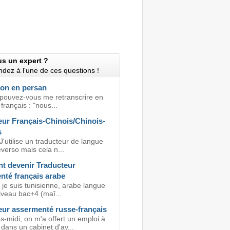
us un expert ?
dez à l'une de ces questions !
ion en persan
 pouvez-vous me retranscrire en
français : "nous...
eur Français-Chinois/Chinois-
s
J'utilise un traducteur de langue
éverso mais cela n...
 devenir Traducteur
nté français arabe
 je suis tunisienne, arabe langue
iveau bac+4 (maî...
eur assermenté russe-français
s-midi, on m'a offert un emploi à
dans un cabinet d'av...