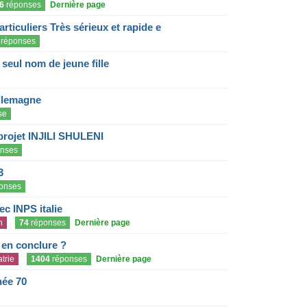
6
réponses
Dernière page
articuliers Très sérieux et rapide e
réponses
eul nom de jeune fille
llemagne
se
projet INJILI SHULENI
nses
3
onses
c INPS italie
n
74
réponses
Dernière page
e en conclure ?
trie
1404
réponses
Dernière page
née 70