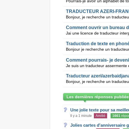
TRADUCTEUR AZERI-FRANC
Comment ouvrir un bureau de
Traduction de texte en phoné
Traducteur azeri/azerbaidjana
Les dernières réponses publiée
Une jolie texte pour sa meill
Il y a 1 minute
Amitié
1661
répo
Jolies cartes d'anniversaire 