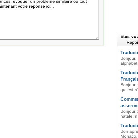
Etes-vo
Répon
Traduct
Bonjour,
alphabet 
Traduct
Françai
Bonjour. 
qui est r
Comment
asserme
Bonjour ;
natale, n
Traduct
Bon aprè
Monaco, 