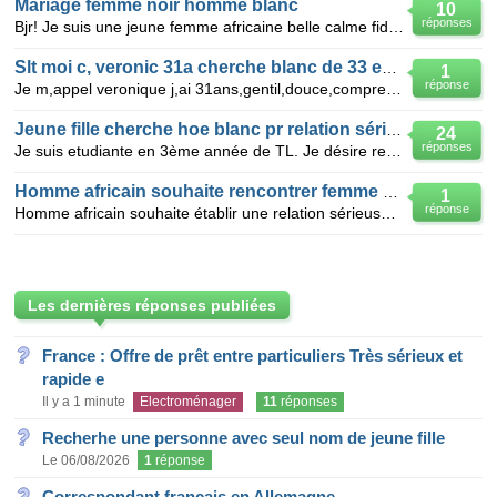
Mariage femme noir homme blanc
10
réponses
Bjr! Je suis une jeune femme africaine belle calme fidel j aimerai avoir une maison des enfants fon
Slt moi c, veronic 31a cherche blanc de 33 e+vivan o camerou 697477826
1
réponse
Je m,appel veronique j,ai 31ans,gentil,douce,comprehensible aimant cuisine,voyage,sport,nage,aimerai
Jeune fille cherche hoe blanc pr relation sérieuse
24
réponses
Je suis etudiante en 3ème année de TL. Je désire rencontrer un beau homme blanc (20-30ans). J'oublia
Homme africain souhaite rencontrer femme de type europeenne
1
réponse
Homme africain souhaite établir une relation sérieuse pouvant aboutir à une vie de couple. J'aime le
Les dernières réponses publiées
France : Offre de prêt entre particuliers Très sérieux et
rapide e
Il y a 1 minute
Electroménager
11
réponses
Recherhe une personne avec seul nom de jeune fille
Le 06/08/2026
1
réponse
Correspondant français en Allemagne