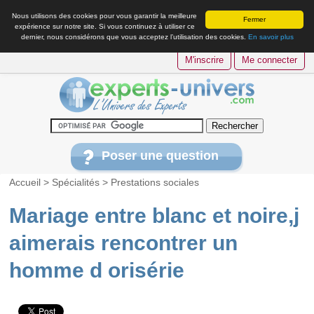
Nous utilisons des cookies pour vous garantir la meilleure
Fermer
expérience sur notre site. Si vous continuez à utiliser ce
dernier, nous considérons que vous acceptez l’utilisation des cookies.
En savoir plus
M'inscrire
Me connecter
Poser une question
Accueil
>
Spécialités
>
Prestations sociales
Mariage entre blanc et noire,j
aimerais rencontrer un
homme d orisérie