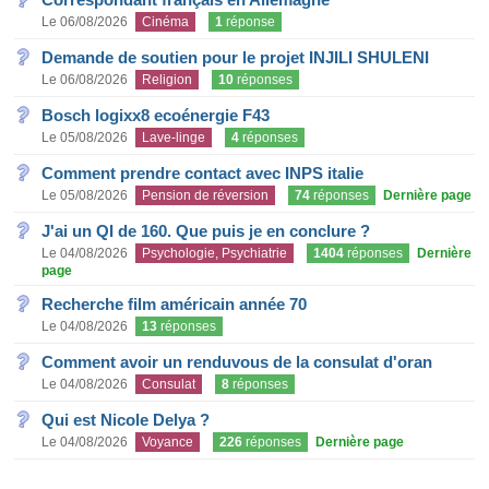
Le 06/08/2026
Cinéma
1
réponse
Demande de soutien pour le projet INJILI SHULENI
Le 06/08/2026
Religion
10
réponses
Bosch logixx8 ecoénergie F43
Le 05/08/2026
Lave-linge
4
réponses
Comment prendre contact avec INPS italie
Le 05/08/2026
Pension de réversion
74
réponses
Dernière page
J'ai un QI de 160. Que puis je en conclure ?
Le 04/08/2026
Psychologie, Psychiatrie
1404
réponses
Dernière
page
Recherche film américain année 70
Le 04/08/2026
13
réponses
Comment avoir un renduvous de la consulat d'oran
Le 04/08/2026
Consulat
8
réponses
Qui est Nicole Delya ?
Le 04/08/2026
Voyance
226
réponses
Dernière page