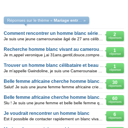
Réponses sur le thème «
Mariage entre blanc et noire,j aimerais rencontrer un homme d orisérie
»
Comment rencontrer un homme blanc sérieux vivant au Cameroun?
2
réponses
Je suis une jeune camerounaise âgé de 27 ans célibataire sans enfant à la recherche d'une relation s
Recherche homme blanc vivant au cameroun pour relation serieuse
1
réponse
Je m,appel veronique j,ai 31ans,gentil,douce,comprehensible aimant cuisine,voyage,sport,nage,aimerai
Trouver un homme blanc célibataire et beau pour une relation sérieuse
1
réponse
Je m'appelle Gwindoline, je suis une Camerounaise âgée de 27 ans, je suis célibataire n'ayant pas en
Belle femme africaine cherche homme blanc cerieu avc ou sans enfants pour vie a 2 pouvn aboutir a mariage
30
réponses
Salut! Je suis une jeune femme femme africaine crieuse qui veu avwr un mari une maison des enfant en
Belle femme africaine cherche homme blanc avc ou sans enfant pou mariage
60
réponses
Slu ! Je suis une jeune femme et belle belle femme qui veu c avoir une maison des enfante fonde une
Je voudrait rencontrer un homme blanc
6
réponses
Est il possible de contacter rapidement un blanc vivant au Cameroun? Je voudrait rencontrer un homme