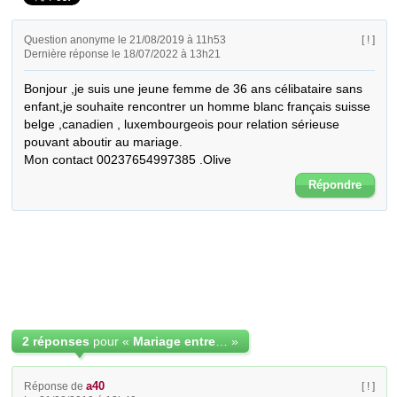
Question anonyme le 21/08/2019 à 11h53
[ ! ]
Dernière réponse le 18/07/2022 à 13h21
Bonjour ,je suis une jeune femme de 36 ans célibataire sans 
enfant,je souhaite rencontrer un homme blanc français suisse 
belge ,canadien , luxembourgeois pour relation sérieuse 
pouvant aboutir au mariage.

Mon contact 00237654997385 .Olive
Répondre
2 réponses
pour «
Mariage entre blanc et noire,j aimerais rencontrer un homme d orisérie
»
a40
Réponse de
[ ! ]