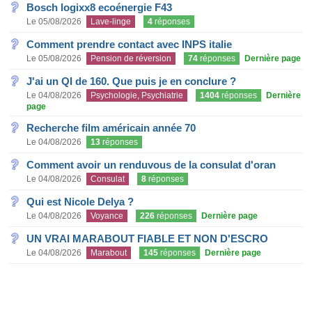
Bosch logixx8 ecoénergie F43
Le 05/08/2026
Lave-linge
4
réponses
Comment prendre contact avec INPS italie
Le 05/08/2026
Pension de réversion
74
réponses
Dernière page
J'ai un QI de 160. Que puis je en conclure ?
Le 04/08/2026
Psychologie, Psychiatrie
1404
réponses
Dernière
page
Recherche film américain année 70
Le 04/08/2026
13
réponses
Comment avoir un renduvous de la consulat d'oran
Le 04/08/2026
Consulat
8
réponses
Qui est Nicole Delya ?
Le 04/08/2026
Voyance
226
réponses
Dernière page
UN VRAI MARABOUT FIABLE ET NON D'ESCRO
Le 04/08/2026
Marabout
145
réponses
Dernière page