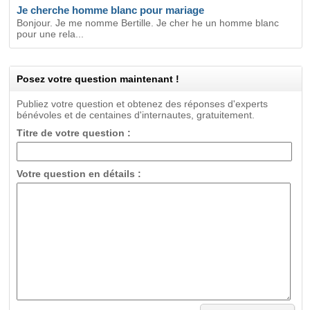
Je cherche homme blanc pour mariage
Bonjour. Je me nomme Bertille. Je cher he un homme blanc
pour une rela...
Posez votre question maintenant !
Publiez votre question et obtenez des réponses d'experts
bénévoles et de centaines d'internautes, gratuitement.
Titre de votre question :
Votre question en détails :