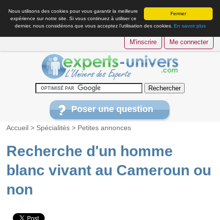
Nous utilisons des cookies pour vous garantir la meilleure
Fermer
expérience sur notre site. Si vous continuez à utiliser ce
dernier, nous considérons que vous acceptez l’utilisation des cookies.
En savoir plus
M'inscrire
Me connecter
Poser une question
Accueil
>
Spécialités
>
Petites annonces
Recherche d'un homme
blanc vivant au Cameroun ou
non