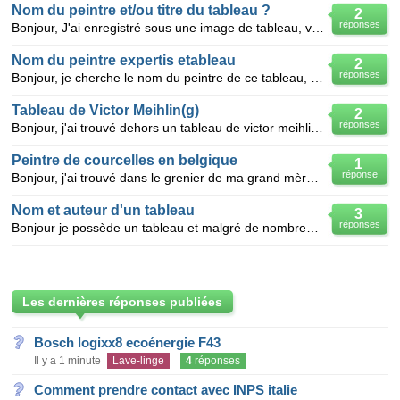
Nom du peintre et/ou titre du tableau ?
2
réponses
Bonjour, J'ai enregistré sous une image de tableau, venant de wikipédia, mais impossible de me so
Nom du peintre expertis etableau
2
réponses
Bonjour, je cherche le nom du peintre de ce tableau, (lettre manquante) photo pièce jointe. en vou
Tableau de Victor Meihlin(g)
2
réponses
Bonjour, j'ai trouvé dehors un tableau de victor meihlin(g) je ne suis pas sûr que ce soit un g, on
Peintre de courcelles en belgique
1
réponse
Bonjour, j'ai trouvé dans le grenier de ma grand mère un tableau je vous donne tous les éléments
Nom et auteur d'un tableau
3
réponses
Bonjour je possède un tableau et malgré de nombreuses recherches n'ai rien trouvé le concernant , je
Les dernières réponses publiées
Bosch logixx8 ecoénergie F43
Il y a 1 minute
Lave-linge
4
réponses
Comment prendre contact avec INPS italie