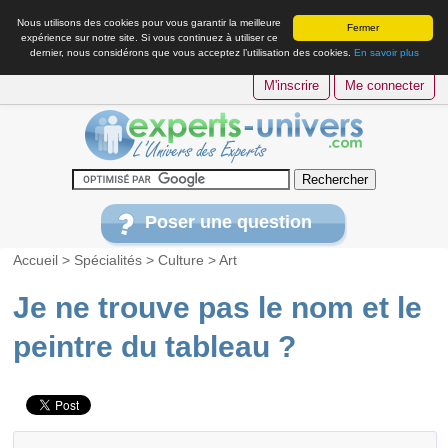
Nous utilisons des cookies pour vous garantir la meilleure
Fermer
expérience sur notre site. Si vous continuez à utiliser ce
dernier, nous considérons que vous acceptez l’utilisation des cookies.
En savoir plus
M'inscrire
Me connecter
Poser une question
Accueil
>
Spécialités
>
Culture
>
Art
Je ne trouve pas le nom et le
peintre du tableau ?