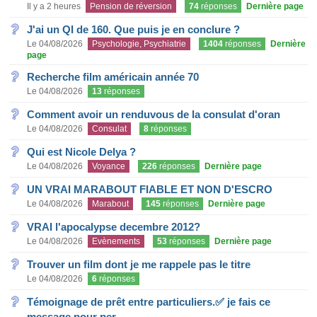
Il y a 2 heures
Pension de réversion
74
réponses
Dernière page
J'ai un QI de 160. Que puis je en conclure ?
Le 04/08/2026
Psychologie, Psychiatrie
1404
réponses
Dernière
page
Recherche film américain année 70
Le 04/08/2026
13
réponses
Comment avoir un renduvous de la consulat d'oran
Le 04/08/2026
Consulat
8
réponses
Qui est Nicole Delya ?
Le 04/08/2026
Voyance
226
réponses
Dernière page
UN VRAI MARABOUT FIABLE ET NON D'ESCRO
Le 04/08/2026
Marabout
145
réponses
Dernière page
VRAI l'apocalypse decembre 2012?
Le 04/08/2026
Evènements
53
réponses
Dernière page
Trouver un film dont je me rappele pas le titre
Le 04/08/2026
6
réponses
Témoignage de prêt entre particuliers.✅ je fais ce
message pour per