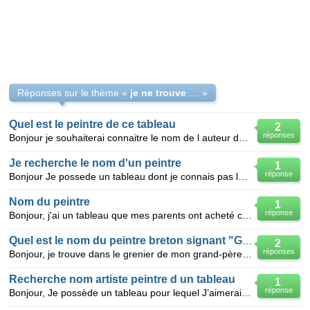
Réponses sur le thème «
je ne trouve pas le nom et le peintre du tableau ?
»
Quel est le peintre de ce tableau
2
réponses
Bonjour je souhaiterai connaitre le nom de l auteur de ce tableau mais je n ai pas trouvé de lien p
Je recherche le nom d'un peintre
1
réponse
Bonjour Je possede un tableau dont je connais pas le nom du peintre malgré la signature Donc je
Nom du peintre
1
réponse
Bonjour, j'ai un tableau que mes parents ont acheté chez un antiquaire il y a 40 ans, je sais qu'i
Quel est le nom du peintre breton signant "Geo"
2
réponses
Bonjour, je trouve dans le grenier de mon grand-père quelque tableau signés "Geo" en bas à gauche.
Recherche nom artiste peintre d un tableau
1
réponse
Bonjour, Je possède un tableau pour lequel J’aimerais connaître le peintre Je peux fournir une