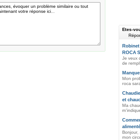
Etes-vo
Répon
Robinet
ROCA S
Je veux 
de rempl
Manque d
Mon prob
roca sara
Chaudier
et chau
Ma chaud
m'indique
Comment
alimenté
Bonjour,
mon circu