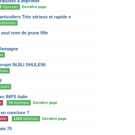
gratuites à imprimer
6
réponses
Dernière page
articuliers Très sérieux et rapide e
réponses
eul nom de jeune fille
llemagne
se
projet INJILI SHULENI
nses
3
onses
c INPS italie
n
74
réponses
Dernière page
e en conclure ?
trie
1404
réponses
Dernière page
née 70