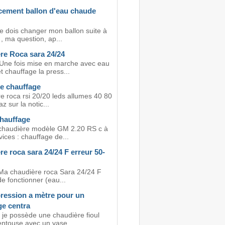
ement ballon d'eau chaude
je dois changer mon ballon suite à
 , ma question, ap...
re Roca sara 24/24
 Une fois mise en marche avec eau
 chauffage la press...
e chauffage
e roca rsi 20/20 leds allumes 40 80
z sur la notic...
hauffage
 chaudière modèle GM 2.20 RS c à
ices : chauffage de...
e roca sara 24/24 F erreur 50-
Ma chaudière roca Sara 24/24 F
de fonctionner (eau...
pression a mètre pour un
ge centra
 je possède une chaudière fioul
entouse avec un vase...