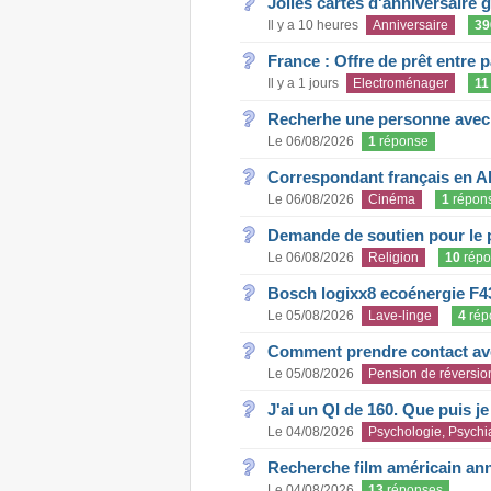
Jolies cartes d'anniversaire 
Il y a 10 heures
Anniversaire
39
France : Offre de prêt entre p
Il y a 1 jours
Electroménager
11
Recherhe une personne avec s
Le 06/08/2026
1
réponse
Correspondant français en A
Le 06/08/2026
Cinéma
1
répon
Demande de soutien pour le 
Le 06/08/2026
Religion
10
répo
Bosch logixx8 ecoénergie F4
Le 05/08/2026
Lave-linge
4
rép
Comment prendre contact ave
Le 05/08/2026
Pension de réversio
J'ai un QI de 160. Que puis j
Le 04/08/2026
Psychologie, Psychia
Recherche film américain an
Le 04/08/2026
13
réponses