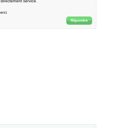
 directement service.

erci
Répondre