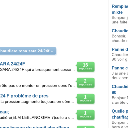
Remplac
mixte
Bonjour 
une fuite
Chaudie
Bonsoir,
chaude et
Panne d
haudiere roca sara 24/24f
»
Chaudier
90 voir ga
ARA 24/24F
16
Panne c
réponses
Bonjour, J'ai une chaudière ROCA SARA 24/24F qui a brusquement cessé de fonctionné. J'ai le témo
J'ai une
deux serv
2
réponses
Bonjour, Mon circuit chauffage n'arrête pas de monter en pression donc l'eau s'evacue par le trop p
Chaudièr
90
/24 F problème de pres
1
Bonjour 
réponse
Chaudière baxi roca sara 24 /24 F la pression augmente toujours en démarre du chauffage, et elle res
s'arrête 
Quelle 
'eau;
1
réponse
chauffa
J'ai du mettre hors service ma chaudière(ELM LEBLANC GMV 7)suite à corps de chauffe perçé et trop de
Bonjour ,
bora a v
remplissage du circuit chauffage