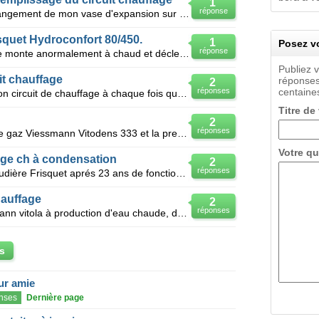
1
réponse
Bonjour, Je viens de réaliser le changement de mon vase d'expansion sur une Egalis NGLB 23KW.
squet Hydroconfort 80/450.
1
Posez vo
réponse
La pression du circuit de chauffage monte anormalement à chaud et déclenche la sécurité avec rejet d
Publiez 
it chauffage
réponses
2
réponses
centaines
J'ai une perte de pression dans mon circuit de chauffage à chaque fois que je tire une grosse quanti
Titre de
2
réponses
Bonjour, Je possède une chaudière gaz Viessmann Vitodens 333 et la pression du circuit de chauffage
Votre qu
fage ch à condensation
2
réponses
J'ai remplacé en juin 2013 ma chaudière Frisquet aprés 23 ans de fonctionnement par une chaudière de
hauffage
2
réponses
Je possède une chaudière Viessmann vitola à production d'eau chaude, depuis quelques temps je suis o
s
eur amie
nses
Dernière page