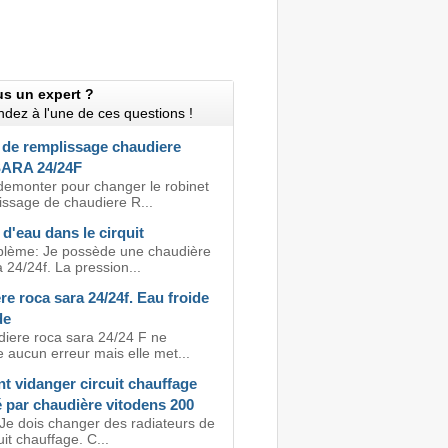
us un expert ?
dez à l'une de ces questions !
 de remplissage chaudiere
ARA 24/24F
demonter pour changer le robinet
issage de chaudiere R...
'eau dans le cirquit
lème: Je possède une chaudière
 24/24f. La pression...
e roca sara 24/24f. Eau froide
de
iere roca sara 24/24 F ne
 aucun erreur mais elle met...
 vidanger circuit chauffage
 par chaudière vitodens 200
 Je dois changer des radiateurs de
it chauffage. C...