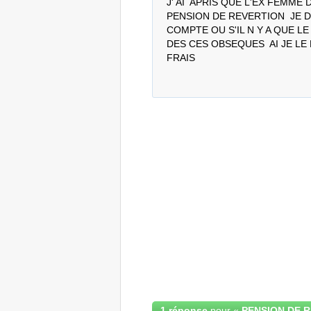
J' AI  APRIS QUE L'EX FEMME 
PENSION DE REVERTION  JE D
COMPTE OU S'IL N Y A QUE L
DES CES OBSEQUES  AI JE LE
FRAIS
1 réponse
pour «