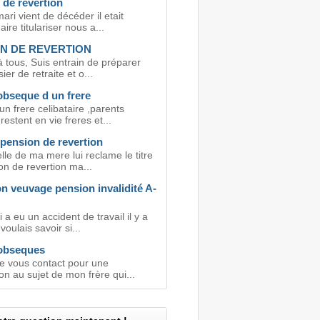
 de revertion
ri vient de décéder il etait
aire titulariser nous a...
N DE REVERTION
 tous, Suis entrain de préparer
er de retraite et o...
obseque d un frere
n frere celibataire ,parents
estent en vie freres et...
 pension de revertion
le de ma mere lui reclame le titre
on de revertion ma...
n veuvage pension invalidité A-
a eu un accident de travail il y a
voulais savoir si...
'obseques
je vous contact pour une
on au sujet de mon frère qui...