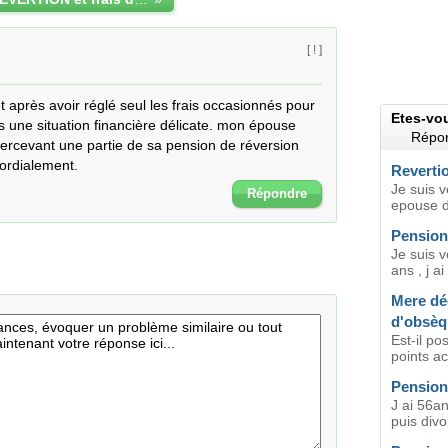
[ ! ]
après avoir réglé seul les frais occasionnés pour 
Etes-vo
 une situation financière délicate. mon épouse 
Répon
ercevant une partie de sa pension de réversion 
cordialement.
Reverti
Je suis 
Répondre
epouse de
Pension 
Je suis v
ans , j ai
Mere déc
d'obsèq
Est-il po
points ac
Pension
J ai 56a
puis div