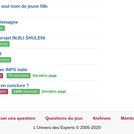
eul nom de jeune fille
llemagne
se
projet INJILI SHULENI
nses
3
onses
c INPS italie
n
74
réponses
Dernière page
e en conclure ?
trie
1404
réponses
Dernière page
ser une question
Questions du jour
Archives
Mentio
L'Univers des Experts © 2005-2020