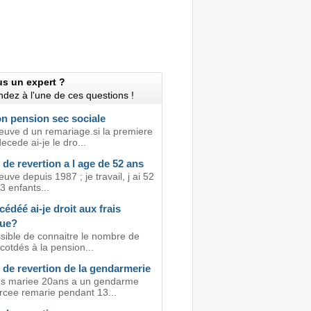
us un expert ?
dez à l'une de ces questions !
on pension sec sociale
veuve d un remariage.si la premiere
cede ai-je le dro...
de revertion a l age de 52 ans
euve depuis 1987 ; je travail, j ai 52
 3 enfants...
édéé ai-je droit aux frais
ue?
ssible de connaitre le nombre de
cotdés à la pension...
 de revertion de la gendarmerie
ns mariee 20ans a un gendarme
orcee remarie pendant 13...