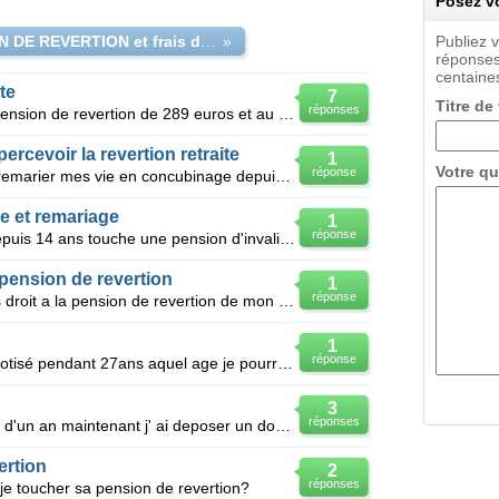
Posez vo
PENSION DE REVERTION et frais d obseque
»
Publiez 
réponses
centaines
te
7
Titre de
réponses
Bonjour mon epouse touche une pension de revertion de 289 euros et au mois de juin on viens de dema
ercevoir la revertion retraite
1
Votre qu
réponse
Je suis divorcer depuis 15anspas remarier mes vie en concubinage depuis 15ans mon exe femme et rema
e et remariage
1
réponse
Bonjour mon ami avec qui je vis depuis 14 ans touche une pension d'invalidite.son ex femme qui c'e
e pension de revertion
1
réponse
Bonjour etant veuve , ai je toujours droit a la pension de revertion de mon defin etant remariee
1
réponse
Mon mari est décédé en2004 il a cotisé pendant 27ans aquel age je pourrai toucher ma pension de reve
3
réponses
Bonjour, Veuve depuis un peu plus d'un an maintenant j' ai deposer un dossier de pension de rever
ertion
2
réponses
je toucher sa pension de revertion?