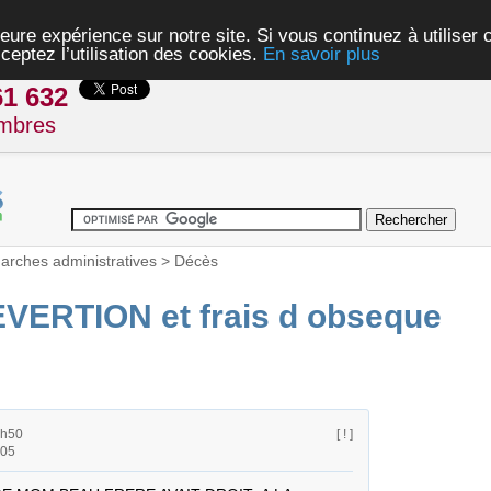
eure expérience sur notre site. Si vous continuez à utiliser
ceptez l’utilisation des cookies.
En savoir plus
61 632
mbres
rches administratives
>
Décès
ERTION et frais d obseque
6h50
[ ! ]
h05