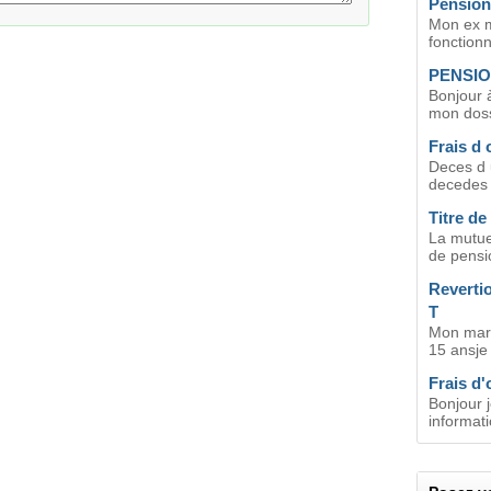
Pension
Mon ex ma
fonctionn
PENSIO
Bonjour à
mon dossi
Frais d 
Deces d u
decedes r
Titre de
La mutuel
de pensi
Revertio
T
Mon mari 
15 ansje 
Frais d
Bonjour 
informati