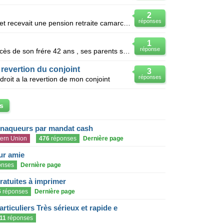
2
réponses
Mon papa est décédé récemment et recevait une pension retraite camarca. ma maman va toucher sa pens
1
réponse
Ma voisine vient d'apprendre le décès de son frére 42 ans , ses parents sont décédés, reste sa soeu
 revertion du conjoint
3
réponses
oit a la revertion de mon conjoint
s
rnaqueurs par mandat cash
ern Union
476
réponses
Dernière page
eur amie
onses
Dernière page
gratuites à imprimer
6
réponses
Dernière page
articuliers Très sérieux et rapide e
11
réponses