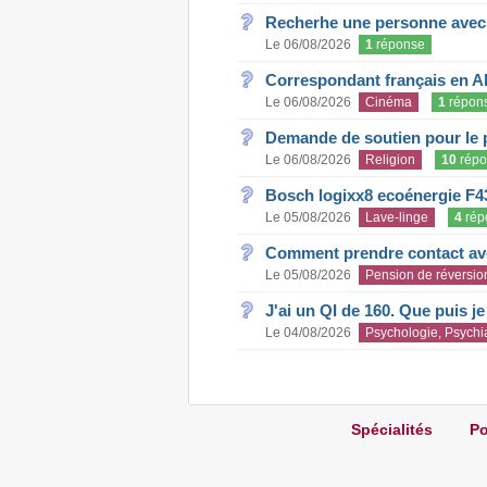
Recherhe une personne avec s
Le 06/08/2026
1
réponse
Correspondant français en A
Le 06/08/2026
Cinéma
1
répon
Demande de soutien pour le 
Le 06/08/2026
Religion
10
répo
Bosch logixx8 ecoénergie F4
Le 05/08/2026
Lave-linge
4
rép
Comment prendre contact ave
Le 05/08/2026
Pension de réversio
J'ai un QI de 160. Que puis j
Le 04/08/2026
Psychologie, Psychia
Spécialités
Po