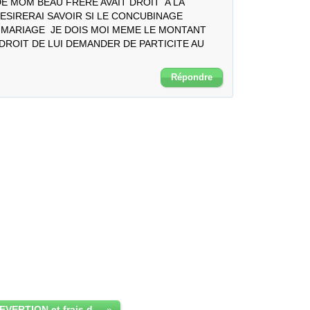
DE MOM BEAU FRERE AVAIT DROIT  A LA 
ESIRERAI SAVOIR SI LE CONCUBINAGE 
E MARIAGE  JE DOIS MOI MEME LE MONTANT 
 DROIT DE LUI DEMANDER DE PARTICITE AU 
Répondre
PENSION DE REVERTION et frais d obseque
»