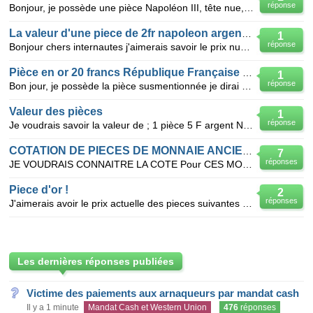
réponse
Bonjour, je possède une pièce Napoléon III, tête nue, argent, 5 francs de 1855, diam 37 m/m, Bouvet
La valeur d'une piece de 2fr napoleon argent ?
1
réponse
Bonjour chers internautes j'aimerais savoir le prix numismatique d'1pièce de 2francs Napoleon 3 1869
Pièce en or 20 francs République Française de 1893
1
réponse
Bon jour, je possède la pièce susmentionnée je dirai en bon, voire très bon état et l'aimerais conna
Valeur des pièces
1
réponse
Je voudrais savoir la valeur de ; 1 pièce 5 F argent Napoléon III ( avec lauriers) de 1867 3 pièce
COTATION DE PIECES DE MONNAIE ANCIENNES
7
réponses
JE VOUDRAIS CONNAITRE LA COTE Pour CES MONNAIES ANCIENNES : 1 Pièce 5 Frs ARGENT LOUIS PHILIPPE
Piece d'or !
2
réponses
J'aimerais avoir le prix actuelle des pieces suivantes (donc en comprenant le prix or actuelle)
Les dernières réponses publiées
Victime des paiements aux arnaqueurs par mandat cash
Il y a 1 minute
Mandat Cash et Western Union
476
réponses