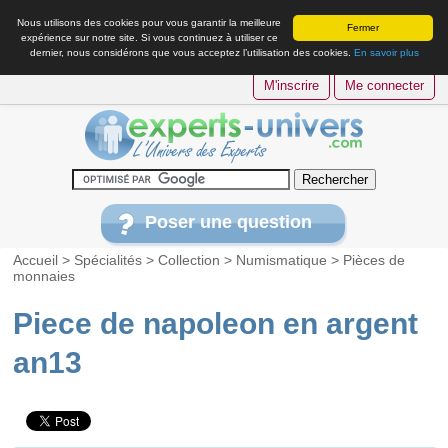
Nous utilisons des cookies pour vous garantir la meilleure
Fermer
expérience sur notre site. Si vous continuez à utiliser ce
dernier, nous considérons que vous acceptez l’utilisation des cookies.
En savoir plus
M'inscrire
Me connecter
Poser une question
Accueil
>
Spécialités
>
Collection
>
Numismatique
>
Pièces de
monnaies
Piece de napoleon en argent
an13