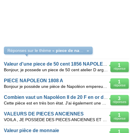
Réponses sur le thème «
piece de napoleon en argent an13
»
Valeur d'une piece de 50 cent 1856 NAPOLEON III atelier D TB
1
réponse
Bonjour, je possede un piece de 50 cent atelier D argent TBE napoleon III , et j'aimerai connaitre s
PIECE NAPOLEON 1808 A
1
réponse
Bonjour je possède une pièce de Napoléon empereur date de 1808 A 5francs argent en très bon état
Combien vaut un Napoléon II de 20 F en or de 1866
3
réponses
Cette pièce est en très bon état. J'ai également une pièce de 100 F en argent de 1989 - 1 pièce de 1
VALEURS DE PIECES ANCIENNES
1
réponse
VOILA , JE POSSEDE DES PIECES ANCIENNES ET J'AIMERAI SAVOIR SI ELLES ONT DE LA VALEUR ET SI C'ETAIT
Valeur pièce de monnaie
1