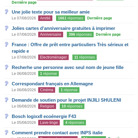
Dernière page
Une jolie texte pour sa meilleur amie
Le 07/08/2026
Amitié
1661
réponses
Dernière page
Jolies cartes d'anniversaire gratuites à imprimer
Le 07/08/2026
Anniversaire
396
réponses
Dernière page
France : Offre de prêt entre particuliers Très sérieux et
rapide e
Le 07/08/2026
Electroménager
11
réponses
Recherhe une personne avec seul nom de jeune fille
Le 06/08/2026
1
réponse
Correspondant français en Allemagne
Le 06/08/2026
Cinéma
1
réponse
Demande de soutien pour le projet INJILI SHULENI
Le 06/08/2026
Religion
10
réponses
Bosch logixx8 ecoénergie F43
Le 05/08/2026
Lave-linge
4
réponses
Comment prendre contact avec INPS italie