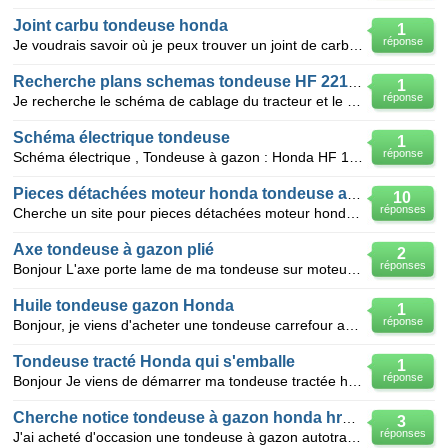
Joint carbu tondeuse honda
1
réponse
Je voudrais savoir où je peux trouver un joint de carburateur pour une tondeuse à gazon Honda HR194,
Recherche plans schemas tondeuse HF 2216 HONDA
1
réponse
Je recherche le schéma de cablage du tracteur et le schema de la carte électronique pour ma tondeus
Schéma électrique tondeuse
1
réponse
Schéma électrique , Tondeuse à gazon : Honda HF 1211 s
Pieces détachées moteur honda tondeuse a gazon
10
réponses
Cherche un site pour pieces détachées moteur honda type : GJAE N° 2187540 GCV150 et si possible un
Axe tondeuse à gazon plié
2
réponses
Bonjour L'axe porte lame de ma tondeuse sur moteur Honda GCV160 est tordu. Est-il possible de le co
Huile tondeuse gazon Honda
1
réponse
Bonjour, je viens d'acheter une tondeuse carrefour avec un moteur HONDA 160CC. Il est préconisé de
Tondeuse tracté Honda qui s'emballe
1
réponse
Bonjour Je viens de démarrer ma tondeuse tractée honda CGV 190, et le moteur reste anormalement a
Cherche notice tondeuse à gazon honda hrb 475
3
réponses
J'ai acheté d'occasion une tondeuse à gazon autotractée, mais elle ne fonctionne pas, le moteur tour