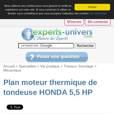
Nous utilisons des cookies pour vous garantir la meilleure
Fermer
expérience sur notre site. Si vous continuez à utiliser ce
dernier, nous considérons que vous acceptez l’utilisation des cookies.
En savoir plus
M'inscrire
Me connecter
Poser une question
Accueil
>
Spécialités
>
Vie pratique
>
Travaux, bricolage
>
Mécanique
Plan moteur thermique de
tondeuse HONDA 5,5 HP