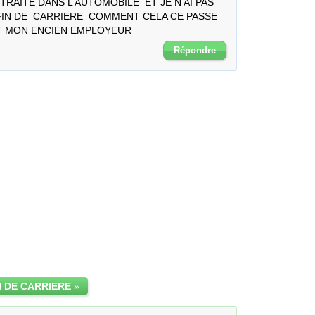
ETRAITE DANS L AUTOMOBILE  ET JE N AI PAS 
IN DE  CARRIERE  COMMENT CELA CE PASSE 
ART MON ENCIEN EMPLOYEUR
Répondre
N DE CARRIERE
»