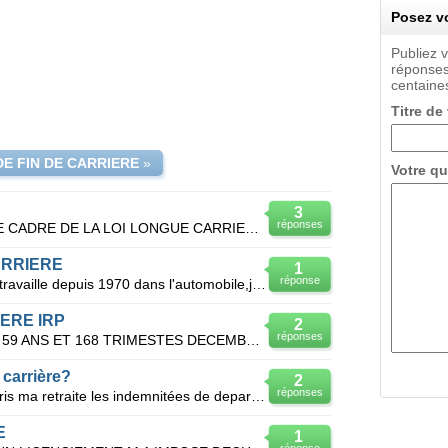
Posez vo
Publiez 
réponses
centaines
Titre de
DE FIN DE CARRIERE
»
Votre qu
3
réponses
JE PART A LA RETRAITE DANS LE CADRE DE LA LOI LONGUE CARRIERE A 58 ANS LE 1 JUILLET 2010 AI JE DRO
ARRIERE
1
réponse
Bonjour,jesuis né le 18/09/1954 je travaille depuis 1970 dans l'automobile,je devrait etre en retrai
IERE IRP
2
réponses
JE PART EN LONGUE CARRIERE 59 ANS ET 168 TRIMESTES DECEMBRE 2011 COMMENT JE RECUPERE MA PRIME DE
e carrière?
2
réponses
Depuis le mois de mars 2012j' ai pris ma retraite les indemnitées de depart à la retraite de l' ent
E
1