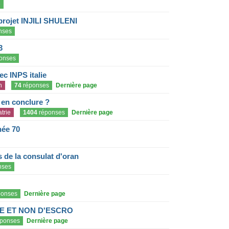
e
projet INJILI SHULENI
nses
3
onses
c INPS italie
n
74
réponses
Dernière page
e en conclure ?
trie
1404
réponses
Dernière page
née 70
de la consulat d'oran
nses
onses
Dernière page
E ET NON D'ESCRO
ponses
Dernière page