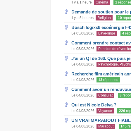
Il y a 1 heure
Cinéma
1
répons
Demande de soutien pour le 
Il y a 5 heures
Religion
10
répo
Bosch logixx8 ecoénergie F4
Le 05/08/2026
Lave-linge
4
rép
Comment prendre contact ave
Le 05/08/2026
Pension de réversio
J'ai un QI de 160. Que puis j
Le 04/08/2026
Psychologie, Psychia
Recherche film américain an
Le 04/08/2026
13
réponses
Comment avoir un renduvous 
Le 04/08/2026
Consulat
8
répo
Qui est Nicole Delya ?
Le 04/08/2026
Voyance
226
rép
UN VRAI MARABOUT FIABL
Le 04/08/2026
Marabout
145
ré