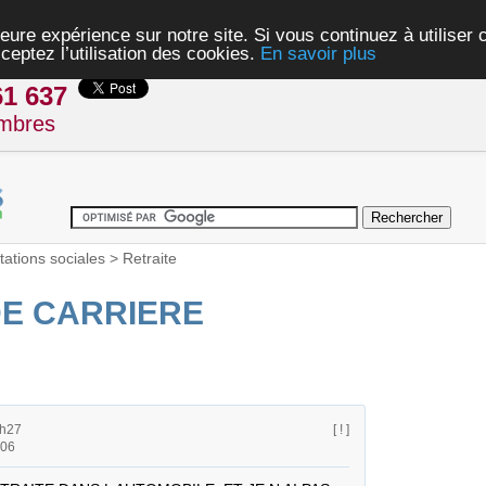
eure expérience sur notre site. Si vous continuez à utiliser
ceptez l’utilisation des cookies.
En savoir plus
61 637
mbres
tations sociales
>
Retraite
DE CARRIERE
7h27
[ ! ]
h06