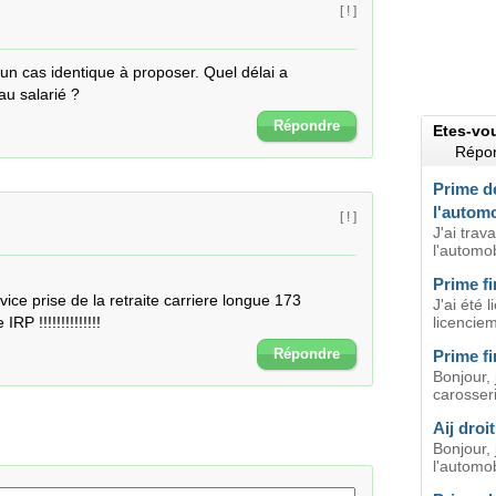
[ ! ]
i un cas identique à proposer. Quel délai a 
au salarié ?
Répondre
Etes-vo
Répon
Prime de
l'automo
[ ! ]
J'ai trav
l'automob
Prime fi
ice prise de la retraite carriere longue 173 
J'ai été 
P !!!!!!!!!!!!!!
licenciem
Répondre
Prime fi
Bonjour, 
carosseri
Aij droi
Bonjour, 
l'automob