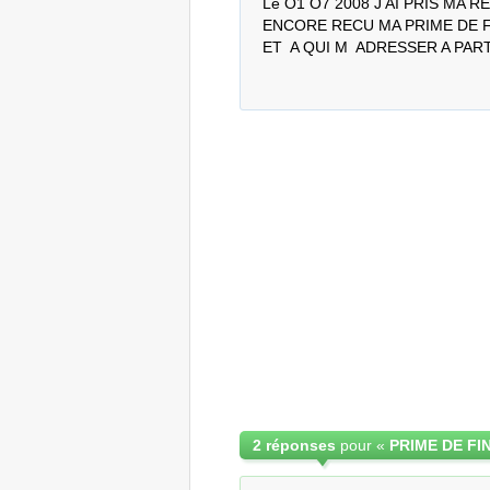
Le O1 O7 2008 J AI PRIS MA R
ENCORE RECU MA PRIME DE F
ET  A QUI M  ADRESSER A P
2 réponses
pour «
PRIME DE FI