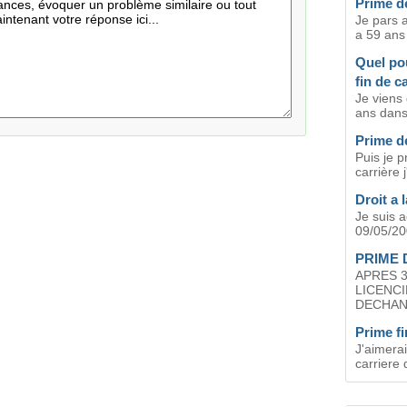
Prime de
Je pars a
a 59 ans 
Quel po
fin de c
Je viens
ans dans 
Prime de
Puis je p
carrière j
Droit a 
Je suis 
09/05/200
PRIME 
APRES 3
LICENC
DECHANG
Prime fi
J'aimerai
carriere 