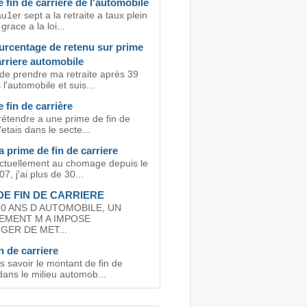
 fin de carriere de l'automobile
u1er sept a la retraite a taux plein
grace a la loi...
urcentage de retenu sur prime
arriere automobile
 de prendre ma retraite après 39
l'automobile et suis...
 fin de carrière
rétendre a une prime de fin de
'etais dans le secte...
la prime de fin de carriere
actuellement au chomage depuis le
7, j'ai plus de 30...
DE FIN DE CARRIERE
0 ANS D AUTOMOBILE, UN
IEMENT M A IMPOSE
ER DE MET...
n de carriere
s savoir le montant de fin de
dans le milieu automob...