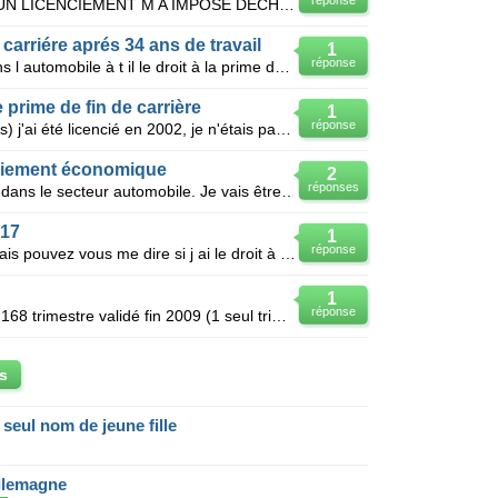
réponse
APRES 30 ANS D AUTOMOBILE, UN LICENCIEMENT M A IMPOSE DECHANGER DE METIER. COMMENT FAIRE CETTE DEMA
e carriére aprés 34 ans de travail
1
réponse
Mon mari a travailler 34 année dans l automobile à t il le droit à la prime de fin de carriére il e
prime de fin de carrière
1
réponse
Mécanicien automobile( + de 30ans) j'ai été licencié en 2002, je n'étais pas au courant de la prime
enciement économique
2
réponses
J'ai 49 ans et 24 ans d'ancienneté dans le secteur automobile. Je vais être licencié pour motif écon
017
1
réponse
Bonjour, je mis prend un peu tot mais pouvez vous me dire si j ai le droit à la prime de fin de carr
1
réponse
Debut de carriere 1 juillet 1967 j'ai 168 trimestre validé fin 2009 (1 seul trimestre pris en 1967)
s
eul nom de jeune fille
llemagne