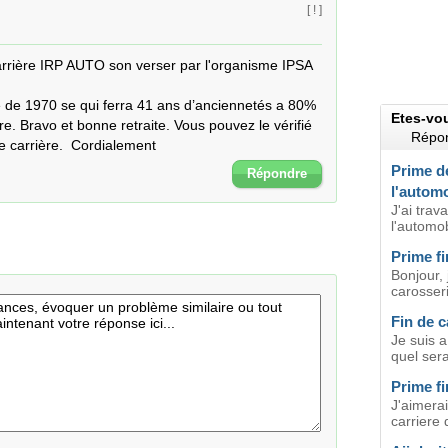
[ ! ]
arrière IRP AUTO son verser par l'organisme IPSA 
 de 1970 se qui ferra 41 ans d’anciennetés a 80% 
Etes-vo
e. Bravo et bonne retraite. Vous pouvez le vérifié 
Répon
de carrière.  Cordialement
Prime de
Répondre
l'automo
J'ai trav
l'automob
Prime fi
Bonjour, 
carosseri
Fin de c
Je suis a
quel sera
Prime fi
J'aimerai
carriere 