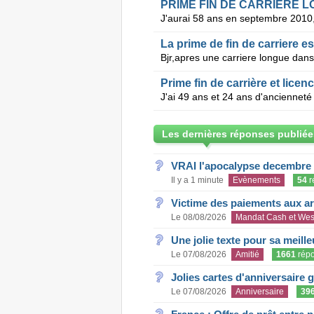
PRIME FIN DE CARRIERE L
La prime de fin de carriere e
Prime fin de carrière et lic
Les dernières réponses publiée
VRAI l'apocalypse decembre
Il y a 1 minute
Evènements
54
r
Victime des paiements aux a
Le 08/08/2026
Mandat Cash et Wes
Une jolie texte pour sa meill
Le 07/08/2026
Amitié
1661
rép
Jolies cartes d'anniversaire 
Le 07/08/2026
Anniversaire
39