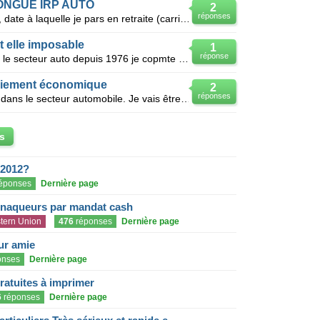
ONGUE IRP AUTO
2
réponses
J'aurai 58 ans en septembre 2010, date à laquelle je pars en retraite (carrière longue) : 43 ans de
st elle imposable
1
réponse
Bjr,apres une carriere longue dans le secteur auto depuis 1976 je copmte prendre ma retraite en juin
enciement économique
2
réponses
J'ai 49 ans et 24 ans d'ancienneté dans le secteur automobile. Je vais être licencié pour motif écon
s
 2012?
éponses
Dernière page
rnaqueurs par mandat cash
tern Union
476
réponses
Dernière page
eur amie
onses
Dernière page
gratuites à imprimer
6
réponses
Dernière page