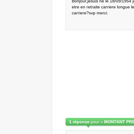
Bonjour,jesuis né le 18/09/1954 je
etre en retraite carriere longue 
carriere?svp merci.
1 réponse
pour «
MONTANT PRI