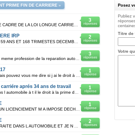
T PRIME FIN DE CARRIERE
»
Posez vo
Publiez 
3
réponses
réponses
JE PART A LA RETRAITE DANS LE CADRE DE LA LOI LONGUE CARRIERE A 58 ANS LE 1 JUILLET 2010 AI JE DRO
centaines
Titre de
IERE IRP
2
réponses
JE PART EN LONGUE CARRIERE 59 ANS ET 168 TRIMESTES DECEMBRE 2011 COMMENT JE RECUPERE MA PRIME DE
Votre qu
3
réponses
Après 42 ans d'ancienneté dans la meme profession de la reparation automobile depart volontaire a la
017
1
réponse
Bonjour, je mis prend un peu tot mais pouvez vous me dire si j ai le droit à la prime de fin de carr
e carriére aprés 34 ans de travail
1
réponse
Mon mari a travailler 34 année dans l automobile à t il le droit à la prime de fin de carriére il e
E
1
réponse
APRES 30 ANS D AUTOMOBILE, UN LICENCIEMENT M A IMPOSE DECHANGER DE METIER. COMMENT FAIRE CETTE DEMA
E
2
réponses
Le O1 O7 2008 J AI PRIS MA RETRAITE DANS L AUTOMOBILE ET JE N AI PAS ENCORE RECU MA PRIME DE FIN DE