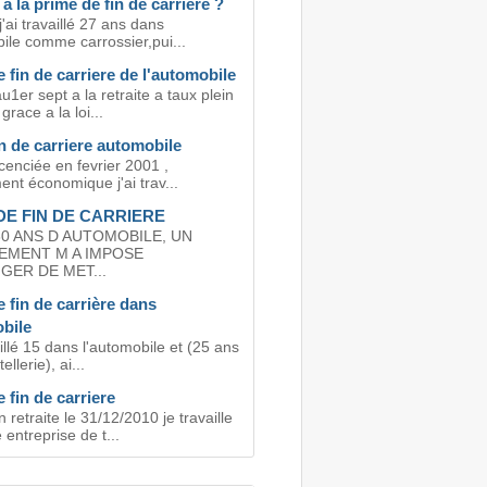
t a la prime de fin de carriere ?
j'ai travaillé 27 ans dans
ile comme carrossier,pui...
 fin de carriere de l'automobile
u1er sept a la retraite a taux plein
grace a la loi...
n de carriere automobile
licenciée en fevrier 2001 ,
ent économique j'ai trav...
DE FIN DE CARRIERE
0 ANS D AUTOMOBILE, UN
IEMENT M A IMPOSE
ER DE MET...
 fin de carrière dans
bile
aillé 15 dans l'automobile et (25 ans
ellerie), ai...
 fin de carriere
 retraite le 31/12/2010 je travaille
entreprise de t...