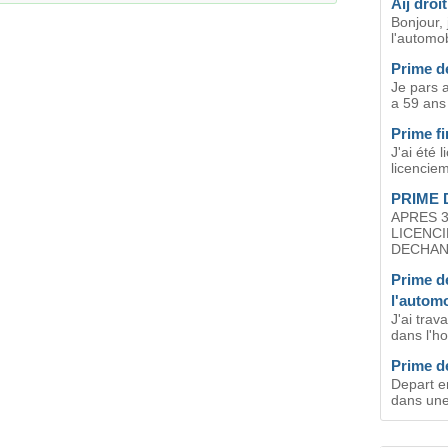
Aij droi
Bonjour, 
l'automob
Prime de
Je pars a
a 59 ans 
Prime fi
J'ai été 
licenciem
PRIME 
APRES 3
LICENC
DECHANG
Prime de
l'automo
J'ai trav
dans l'hot
Prime de
Depart en
dans une 