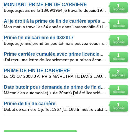
MONTANT PRIME FIN DE CARRIERE
1
réponse
Bonjour,jesuis né le 18/09/1954 je travaille depuis 1970 dans l'automobile,je devrait etre en retrai
Ai je droit à la prime de fin de carriére aprés 34 ans de travail
1
réponse
Mon mari a travailler 34 année dans l automobile à t il le droit à la prime de fin de carriére il e
Prime fin de carriere en 03/2017
1
réponse
Bonjour, je mis prend un peu tot mais pouvez vous me dire si j ai le droit à la prime de fin de carr
Prime carrière cumulée avec prime licenciemen
1
réponse
J'ai reçu une lettre de licenciement pour raison économique, 9 postes de supprimés. Au bout de 35 an
PRIME DE FIN DE CARRIERE
2
réponses
Le O1 O7 2008 J AI PRIS MA RETRAITE DANS L AUTOMOBILE ET JE N AI PAS ENCORE RECU MA PRIME DE FIN DE
Date butoir pour demande de prime de fin de carrière
1
réponse
Mécanicien automobile( + de 30ans) j'ai été licencié en 2002, je n'étais pas au courant de la prime
Prime de fin de carrière
1
réponse
Debut de carriere 1 juillet 1967 j'ai 168 trimestre validé fin 2009 (1 seul trimestre pris en 1967)