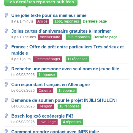
Les dernières réponses publiées
Une jolie texte pour sa meilleur amie
Il y a 1 minute
Amitié
1661
réponses
Dernière page
Jolies cartes d'anniversaire gratuites à imprimer
Il y a 10 heures
Anniversaire
396
réponses
Dernière page
France : Offre de prêt entre particuliers Très sérieux et
rapide e
Il y a 1 jours
Electroménager
11
réponses
Recherhe une personne avec seul nom de jeune fille
Le 06/08/2026
1
réponse
Correspondant français en Allemagne
Le 06/08/2026
Cinéma
1
réponse
Demande de soutien pour le projet INJILI SHULENI
Le 06/08/2026
Religion
10
réponses
Bosch logixx8 ecoénergie F43
Le 05/08/2026
Lave-linge
4
réponses
Comment prendre contact avec INPS italie