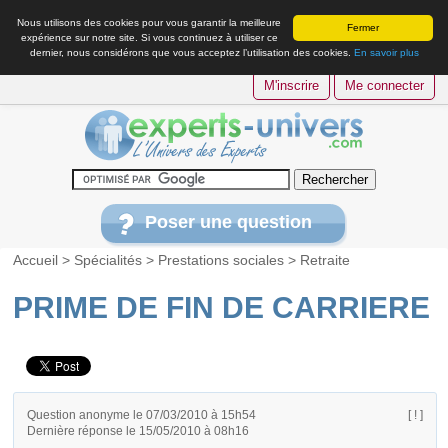
Nous utilisons des cookies pour vous garantir la meilleure
Fermer
expérience sur notre site. Si vous continuez à utiliser ce
dernier, nous considérons que vous acceptez l’utilisation des cookies.
En savoir plus
M'inscrire
Me connecter
Poser une question
Accueil
>
Spécialités
>
Prestations sociales
>
Retraite
PRIME DE FIN DE CARRIERE
Question anonyme le 07/03/2010 à 15h54
[ ! ]
Dernière réponse le 15/05/2010 à 08h16