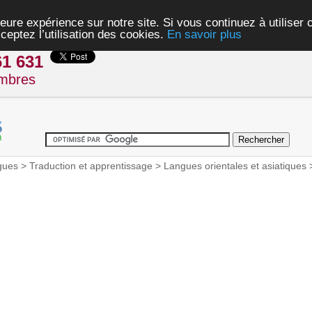
eure expérience sur notre site. Si vous continuez à utiliser
ceptez l’utilisation des cookies.
En savoir plus
61 631
mbres
gues
>
Traduction et apprentissage
>
Langues orientales et asiatiques