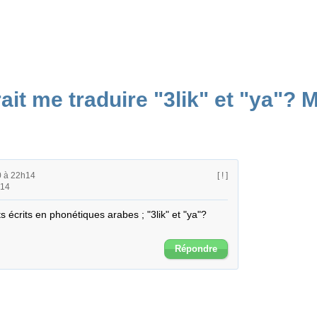
it me traduire "3lik" et "ya"? M
0 à 22h14
[ ! ]
h14
écrits en phonétiques arabes ; "3lik" et "ya"?

Répondre