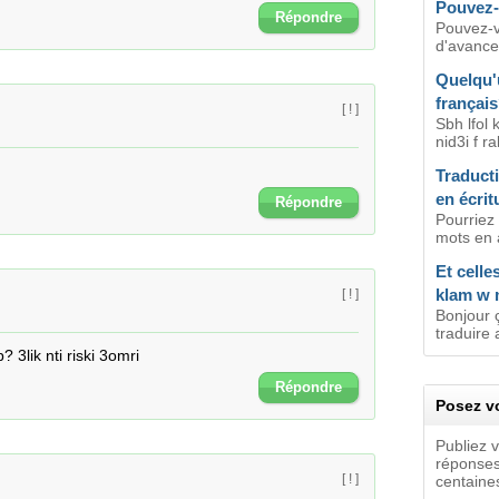
Pouvez-
Répondre
Pouvez-v
d'avance
Quelqu'
françai
[ ! ]
Sbh lfol 
nid3i f r
Traduct
en écrit
Répondre
Pourriez 
mots en a
Et celle
klam w 
[ ! ]
Bonjour 
traduire 
 3lik nti riski 3omri
Répondre
Posez vo
Publiez 
réponses
[ ! ]
centaines