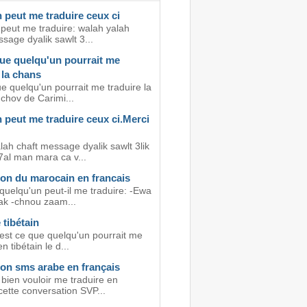
 peut me traduire ceux ci
peut me traduire: walah yalah
sage dyalik sawlt 3...
que quelqu'un pourrait me
 la chans
e quelqu'un pourrait me traduire la
chov de Carimi...
 peut me traduire ceux ci.Merci
lah chaft message dyalik sawlt 3lik
7al man mara ca v...
ion du marocain en francais
quelqu'un peut-il me traduire: -Ewa
ak -chnou zaam...
 tibétain
 est ce que quelqu'un pourrait me
n tibétain le d...
ion sms arabe en français
bien vouloir me traduire en
cette conversation SVP...