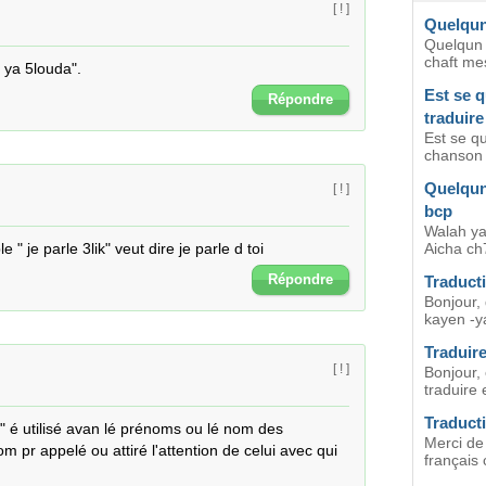
[ ! ]
Quelqun
Quelqun 
chaft mes
 ya 5louda".
Est se 
Répondre
traduire
Est se qu
chanson 
Quelqun
[ ! ]
bcp
Walah ya
 je parle 3lik" veut dire je parle d toi
Aicha ch
Répondre
Traduct
Bonjour, 
kayen -y
Traduire
[ ! ]
Bonjour,
traduire e
Traduct
a" é utilisé avan lé prénoms ou lé nom des 
Merci de 
 pr appelé ou attiré l'attention de celui avec qui 
français 