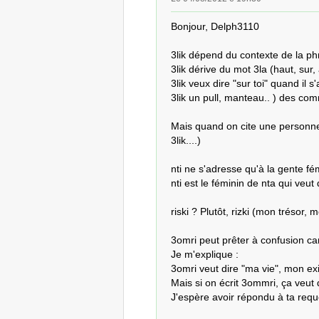
Bonjour, Delph3110

3lik dépend du contexte de la phr
3lik dérive du mot 3la (haut, sur,
3lik veux dire "sur toi" quand il 
3lik un pull, manteau.. ) des comm
Mais quand on cite une personne, 
3lik....)

nti ne s'adresse qu'à la gente fém
nti est le féminin de nta qui veut di
riski ? Plutôt, rizki (mon trésor,
3omri peut prêter à confusion ca
Je m'explique : 

3omri veut dire "ma vie", mon exi
Mais si on écrit 3ommri, ça veut di
J'espère avoir répondu à ta requê