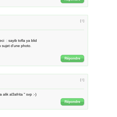
[ ! ]
  : sayib tofla ya blid

sujet d'une photo.

Répondre
[ ! ]
lik al3afrita " svp :-)
Répondre