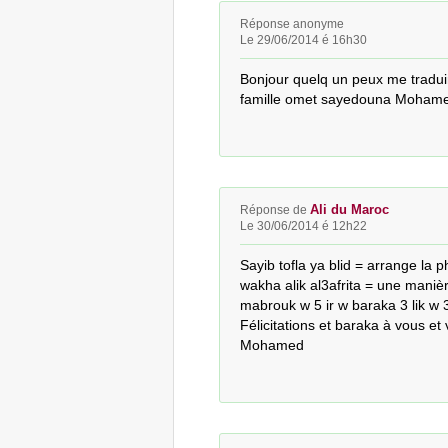
Réponse anonyme
Le 29/06/2014 é 16h30
Bonjour quelq un peux me traduire
famille omet sayedouna Mohame
Ali du Maroc
Réponse de
Le 30/06/2014 é 12h22
Sayib tofla ya blid = arrange la ph
wakha alik al3afrita = une manièr
mabrouk w 5 ir w baraka 3 lik w
Félicitations et baraka à vous et 
Mohamed