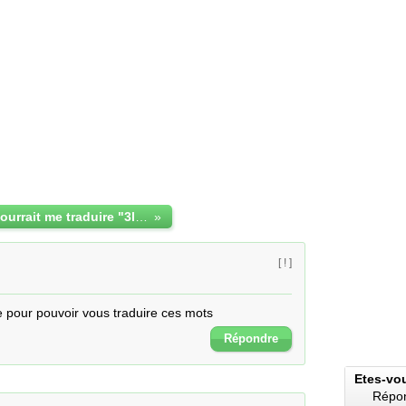
Quelqu'un pourrait me traduire "3lik" et "ya"? Merci.
»
[ ! ]
te pour pouvoir vous traduire ces mots
Répondre
Etes-vo
Répon