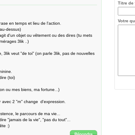
Titre de
Votre qu
ase en temps et lieu de l'action.

 au-dessus)

s'agit d'un objet ou vêtement ou des dires (tu mets 
érages 3lik ..)

3lik veut "de toi" (on parle 3lik, pas de nouvelles 
inine.

re (toi) 

 mon ou mes biens, ma fortune...)

r avec 2 "m" change  d'expression.

stence, le parcours de ma vie...

re "jamais de la vie", "pas du tout"...

te :)
Répondre