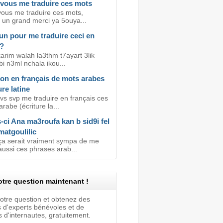
vous me traduire ces mots
ous me traduire ces mots,
 un grand merci ya 5ouya...
un pour me traduire ceci en
s?
karim walah la3thm t7ayart 3lik
abi n3ml nchala ikou...
ion en français de mots arabes
ure latine
vs svp me traduire en français ces
rabe (écriture la...
s-ci Ana ma3roufa kan b sid9i fel
matgoulilic
ça serait vraiment sympa de me
aussi ces phrases arab...
tre question maintenant !
votre question et obtenez des
 d'experts bénévoles et de
 d'internautes, gratuitement.