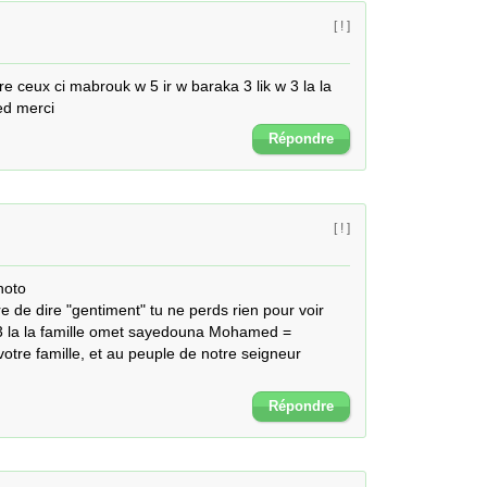
[ ! ]
 ceux ci mabrouk w 5 ir w baraka 3 lik w 3 la la 
d merci
Répondre
[ ! ]
oto 

e de dire "gentiment" tu ne perds rien pour voir

 3 la la famille omet sayedouna Mohamed =

votre famille, et au peuple de notre seigneur 
Répondre