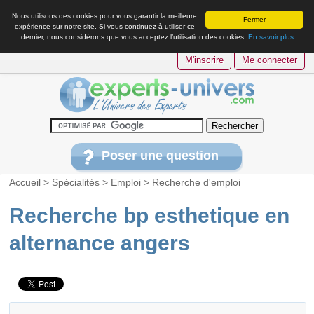
Nous utilisons des cookies pour vous garantir la meilleure
Fermer
expérience sur notre site. Si vous continuez à utiliser ce
dernier, nous considérons que vous acceptez l’utilisation des cookies.
En savoir plus
M'inscrire
Me connecter
Poser une question
Accueil
>
Spécialités
>
Emploi
>
Recherche d'emploi
Recherche bp esthetique en
alternance angers