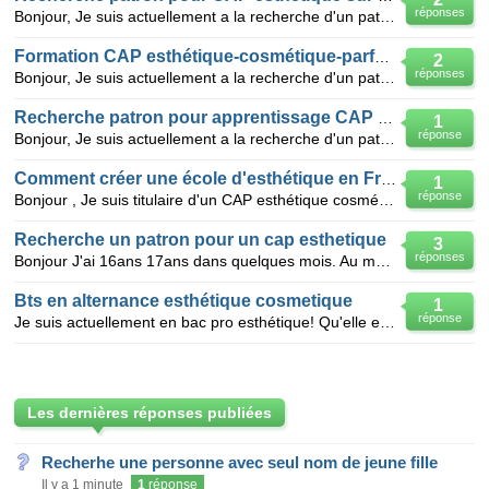
réponses
Bonjour, Je suis actuellement a la recherche d'un patron pour débuter un CAP esthétique en septemb
Formation CAP esthétique-cosmétique-parfumerie
2
réponses
Bonjour, Je suis actuellement a la recherche d'un patron pour débuter un CAP esthétique-cosmétique
Recherche patron pour apprentissage CAP esthétique
1
réponse
Bonjour, Je suis actuellement a la recherche d'un patron pour débuter un CAP esthétique-cosmétique
Comment créer une école d'esthétique en France?
1
réponse
Bonjour , Je suis titulaire d'un CAP esthétique cosmétique et d'un BAC PRO esthétique. Actuellemen
Recherche un patron pour un cap esthetique
3
réponses
Bonjour J'ai 16ans 17ans dans quelques mois. Au mois de septembre je vais commencer un cap esthetiq
Bts en alternance esthétique cosmetique
1
réponse
Je suis actuellement en bac pro esthétique! Qu'elle est le salaire d'un bts en alternance esthétique
Les dernières réponses publiées
Recherhe une personne avec seul nom de jeune fille
Il y a 1 minute
1
réponse