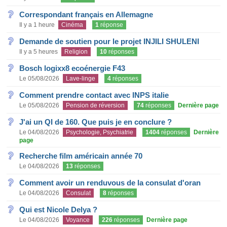
Correspondant français en Allemagne
Il y a 1 heure
Cinéma
1
réponse
Demande de soutien pour le projet INJILI SHULENI
Il y a 5 heures
Religion
10
réponses
Bosch logixx8 ecoénergie F43
Le 05/08/2026
Lave-linge
4
réponses
Comment prendre contact avec INPS italie
Le 05/08/2026
Pension de réversion
74
réponses
Dernière page
J'ai un QI de 160. Que puis je en conclure ?
Le 04/08/2026
Psychologie, Psychiatrie
1404
réponses
Dernière
page
Recherche film américain année 70
Le 04/08/2026
13
réponses
Comment avoir un renduvous de la consulat d'oran
Le 04/08/2026
Consulat
8
réponses
Qui est Nicole Delya ?
Le 04/08/2026
Voyance
226
réponses
Dernière page