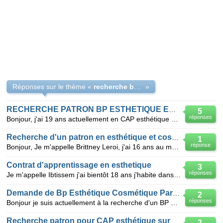
Réponses sur le thème «
recherche bp esthetique en alternance angers
»
RECHERCHE PATRON BP ESTHETIQUE EN CONTRAT DE PRO
5
réponses
Bonjour, j'ai 19 ans actuellement en CAP esthétique 1 an , je me préoccupe dès maintenant de trouver
Recherche d'un patron en esthétique et cosmétique
1
réponse
Bonjour, Je m'appelle Brittney Leroi, j'ai 16 ans au mois de juillet. Je suis actuellement a la
Contrat d'apprentissage en esthetique
3
réponses
Je m'appelle Ibtissem j'ai bientôt 18 ans j'habite dans le 92 et je suis à la recherche d'un patron
Demande de Bp Esthétique Cosmétique Parfumerie
2
réponses
Bonjour je suis actuellement à la recherche d'un BP Esthétique Cosmétique Parfumerie pour la rentré
Recherche patron pour CAP esthétique sur bordeaux
2