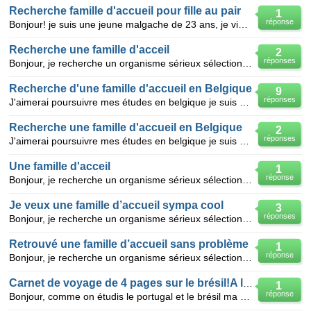
Recherche famille d'accueil pour fille au pair
1
réponse
Bonjour! je suis une jeune malgache de 23 ans, je viens d'obtenir ma licence en langue anglaise et
Recherche une famille d'acceil
2
réponses
Bonjour, je recherche un organisme sérieux sélectionnant des familles d'accueil sur suisse ,belgiqu
Recherche d'une famille d'accueil en Belgique
9
réponses
J'aimerai poursuivre mes études en belgique je suis étudiante et j'ai 27ans je recherche une famille
Recherche une famille d'accueil en Belgique
2
réponses
J'aimerai poursuivre mes études en belgique je suis étudiante et j'ai 22 ans je recherche une famill
Une famille d'acceil
1
réponse
Bonjour, je recherche un organisme sérieux sélectionnant des familles d'accueil sur suisse ,belgiqu
Je veux une famille d’accueil sympa cool
3
réponses
Bonjour, je recherche un organisme sérieux sélectionnant des familles d'accueil sur suisse ,belgiqu
Retrouvé une famille d’accueil sans problème
1
réponse
Bonjour, je recherche un organisme sérieux sélectionnant des familles d'accueil sur suisse ,belgiqu
Carnet de voyage de 4 pages sur le brésil!A l'aid
1
réponse
Bonjour, comme on étudis le portugal et le brésil ma prof d'art plastique nous a donner pour thème: