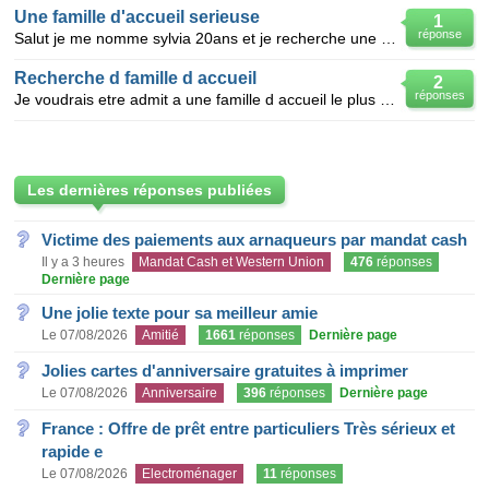
Une famille d'accueil serieuse
1
réponse
Salut je me nomme sylvia 20ans et je recherche une famille d'accueil serieuse a londres,belgique,eta
Recherche d famille d accueil
2
réponses
Je voudrais etre admit a une famille d accueil le plus vite possible quelque conseils ?
Les dernières réponses publiées
Victime des paiements aux arnaqueurs par mandat cash
Il y a 3 heures
Mandat Cash et Western Union
476
réponses
Dernière page
Une jolie texte pour sa meilleur amie
Le 07/08/2026
Amitié
1661
réponses
Dernière page
Jolies cartes d'anniversaire gratuites à imprimer
Le 07/08/2026
Anniversaire
396
réponses
Dernière page
France : Offre de prêt entre particuliers Très sérieux et
rapide e
Le 07/08/2026
Electroménager
11
réponses