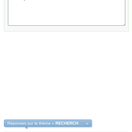
Réponses sur le thème «
RECHERCHE FAMILLE D'ACCUEIL AU BRÉSIL OU AU PORTUGAL.
»