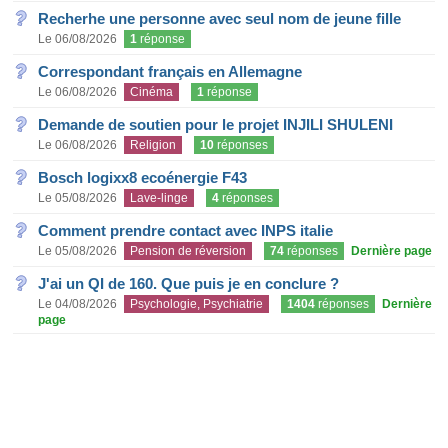
Recherhe une personne avec seul nom de jeune fille
Le 06/08/2026
1
réponse
Correspondant français en Allemagne
Le 06/08/2026
Cinéma
1
réponse
Demande de soutien pour le projet INJILI SHULENI
Le 06/08/2026
Religion
10
réponses
Bosch logixx8 ecoénergie F43
Le 05/08/2026
Lave-linge
4
réponses
Comment prendre contact avec INPS italie
Le 05/08/2026
Pension de réversion
74
réponses
Dernière page
J'ai un QI de 160. Que puis je en conclure ?
Le 04/08/2026
Psychologie, Psychiatrie
1404
réponses
Dernière
page