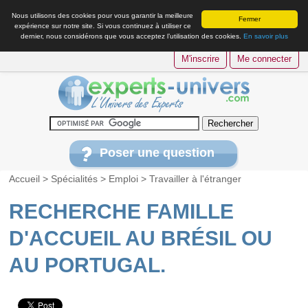
Nous utilisons des cookies pour vous garantir la meilleure
Fermer
expérience sur notre site. Si vous continuez à utiliser ce
dernier, nous considérons que vous acceptez l’utilisation des cookies.
En savoir plus
M'inscrire
Me connecter
Poser une question
Accueil
>
Spécialités
>
Emploi
>
Travailler à l'étranger
RECHERCHE FAMILLE
D'ACCUEIL AU BRÉSIL OU
AU PORTUGAL.