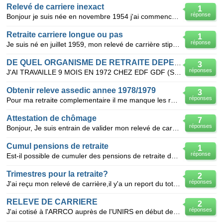
Relevé de carriere inexact
1
réponse
Bonjour je suis née en novembre 1954 j'ai commencé a travaillé en Aout 1972 j'ai recu un relevé de
Retraite carriere longue ou pas
1
réponse
Je suis né en juillet 1959, mon relevé de carrière stipule 1 trimestre validé en 1975, 1 trimestre
DE QUEL ORGANISME DE RETRAITE DEPEND EDF GDF
3
réponses
J'AI TRAVAILLE 9 MOIS EN 1972 CHEZ EDF GDF (SANS ETRE TITULARISEE) EN TANT QUE SECRETAIRE ET JE NE
Obtenir releve assedic annee 1978/1979
3
réponses
Pour ma retraite complementaire il me manque les releves de prestations assedic de 1978 et 1979
Attestation de chômage
7
réponses
Bonjour, Je suis entrain de valider mon relevé de carrière pour ma retraite. J'ai été au chômage
Cumul pensions de retraite
1
réponse
Est-il possible de cumuler des pensions de retraite du régime général et du régime de la fonction pu
Trimestres pour la retraite?
2
réponses
J'ai reçu mon relevé de carrière,il y'a un report du total trimestres de relevé de carrière+total gé
RELEVE DE CARRIERE
2
réponses
J'ai cotisé à l'ARRCO auprès de l'UNIRS en début de carrière. Comment puis-je obtenir un relevé de