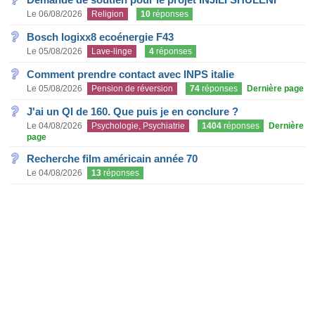
Le 06/08/2026
Religion
10
réponses
Bosch logixx8 ecoénergie F43
Le 05/08/2026
Lave-linge
4
réponses
Comment prendre contact avec INPS italie
Le 05/08/2026
Pension de réversion
74
réponses
Dernière page
J'ai un QI de 160. Que puis je en conclure ?
Le 04/08/2026
Psychologie, Psychiatrie
1404
réponses
Dernière
page
Recherche film américain année 70
Le 04/08/2026
13
réponses