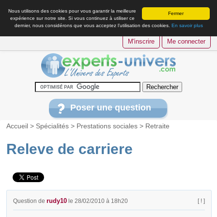
Nous utilisons des cookies pour vous garantir la meilleure
Fermer
expérience sur notre site. Si vous continuez à utiliser ce
dernier, nous considérons que vous acceptez l’utilisation des cookies.
En savoir plus
M'inscrire
Me connecter
Poser une question
Accueil
>
Spécialités
>
Prestations sociales
>
Retraite
Releve de carriere
rudy10
Question de
le 28/02/2010 à 18h20
[ ! ]