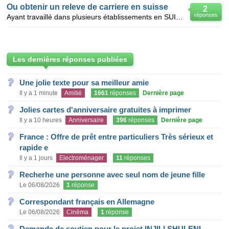
Ou obtenir un releve de carriere en suisse
2
réponses
Ayant travaillé dans plusieurs établissements en SUISSE, je desire consulter mon relevé de carriere;
Les dernières réponses publiées
Une jolie texte pour sa meilleur amie
Il y a 1 minute
Amitié
1661
réponses
Dernière page
Jolies cartes d'anniversaire gratuites à imprimer
Il y a 10 heures
Anniversaire
396
réponses
Dernière page
France : Offre de prêt entre particuliers Très sérieux et
rapide e
Il y a 1 jours
Electroménager
11
réponses
Recherhe une personne avec seul nom de jeune fille
Le 06/08/2026
1
réponse
Correspondant français en Allemagne
Le 06/08/2026
Cinéma
1
réponse
Demande de soutien pour le projet INJILI SHULENI