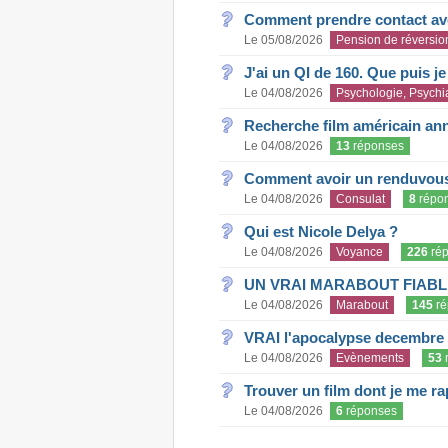
Comment prendre contact ave
Le 05/08/2026
Pension de réversio
J'ai un QI de 160. Que puis j
Le 04/08/2026
Psychologie, Psychia
Recherche film américain an
Le 04/08/2026
13
réponses
Comment avoir un renduvous 
Le 04/08/2026
Consulat
8
répo
Qui est Nicole Delya ?
Le 04/08/2026
Voyance
226
rép
UN VRAI MARABOUT FIABL
Le 04/08/2026
Marabout
145
ré
VRAI l'apocalypse decembre
Le 04/08/2026
Evènements
53
Trouver un film dont je me rap
Le 04/08/2026
6
réponses