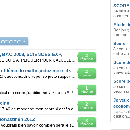
SCORE I
Je suis e
comment o
Etude d
Bonjour; 
mathémat
?????????
»
Score
Je veux s
entré au 
BAC 2008, SCIENCES EXP,
4
réponses
QUELLE EST LA FORMULE QUE JE DOIS APPLIQUER POUR CALCULER MON SCORE D ORIENTATION BRANCHE SCIENCES E
Score de
Je veux 
Je ne comprends pas mon problême de maths,aidez moi s'il vous plait
4
université
réponses
Le concours Sesamath comporte 20 questions.Une réponse juste rapporte 5 points,une réponse fausse fa
Score p
Je suis 
1
veux savo
réponse
calcul mn score j'additionne 7% ou pa !!!!!
Je veux
cine
2
economi
réponses
J'ai eu mon bac (bac maths) avec 17.46 de moyenne mon score d’accès à l'ipest est 190.45 et 173.05 s
Le calcu
gestion..
monastir en 2012
3
réponses
Je suis une admis en bac maths je voudrais bien savoir combien sera le score du préparatoire à Monas