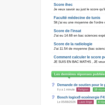
Score ihec
Faculté médecine de tunis
Score de l'insat
Score de la radiologie
Comment calculer le score p
Les dernières réponses publiée
Demande de soutien pour le 
Il y a 1 minute
Religion
10
répo
Bosch logixx8 ecoénergie F4
Le 05/08/2026
Lave-linge
4
rép