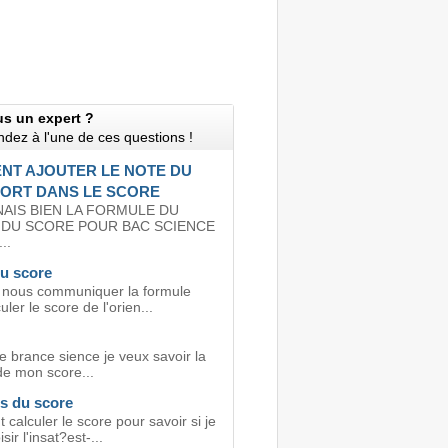
us un expert ?
dez à l'une de ces questions !
T AJOUTER LE NOTE DU
ORT DANS LE SCORE
AIS BIEN LA FORMULE DU
 DU SCORE POUR BAC SCIENCE
..
du score
 nous communiquer la formule
uler le score de l'orien...
e brance sience je veux savoir la
de mon score...
s du score
alculer le score pour savoir si je
ir l'insat?est-...