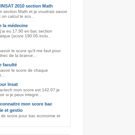
NSAT 2010 section Math
n section Math et je voudrais savoir
n calcul le sco...
e la médecine
j'ai eu 17.90 en bac section
ique (score 190.05 inclu...
avoir le score qu'il me faut pour
ihec de la brance...
 faculté
savoir le score de chaque
...
our lnsat
bactech mon score est 142.07 je
ir si je peux integre...
 connaitre mon score bac
e et gestio
l de score pour bac economie et
.