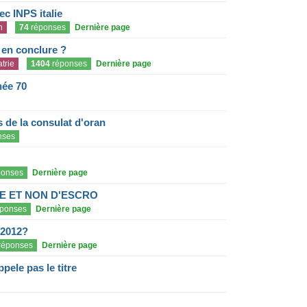
c INPS italie
n
74
réponses
Dernière page
e en conclure ?
trie
1404
réponses
Dernière page
née 70
de la consulat d'oran
nses
onses
Dernière page
E ET NON D'ESCRO
ponses
Dernière page
 2012?
réponses
Dernière page
pele pas le titre