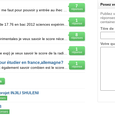
Posez vo
7
réponses
Je veux savoir au just le score qu'il me faut pour pouvoir y entrée au ihec da la branche economie g
Publiez 
réponses
1
centaines
réponse
Slt j'ai eu une moyenne de l'ordre de 17.76 en bac 2012 sciences expérimentales mon score est 175 je
Titre de
8
réponses
J'ai eu 14.68 en bac sciences expérimentales je veux savoir le score nécessaire pour accéder à l'ins
Votre qu
1
réponse
J'ai 11.54 de moyenne (bac science exp) je veux savoir le score de la radiologie
our étudier en france,allemagne?
1
réponse
JE SUIS EN BAC MATHS , JE veux également savoir combien est le score pour aller à l'étranger ?
s
projet INJILI SHULENI
nses
3
onses