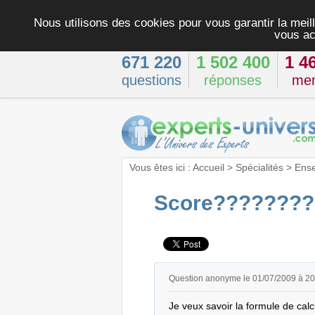
Nous utilisons des cookies pour vous garantir la meill
vous ac
671 220
1 502 400
1 4
questions
réponses
me
Vous êtes ici :
Accueil
>
Spécialités
>
Ens
Score????????
Question anonyme le 01/07/2009 à 2
Je veux savoir la formule de calcu