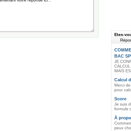
Etes-vo
Répon
COMMEN
BAC SP
JE CONN
CALCUL
MAIS ES.
Calcul 
Merci de
pour calc
Score
Je suis d
formule 
À propo
Comment c
peux chois