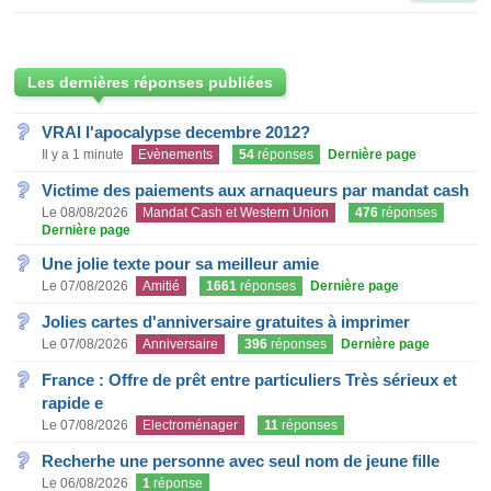
Les dernières réponses publiées
VRAI l'apocalypse decembre 2012?
Il y a 1 minute
Evènements
54
réponses
Dernière page
Victime des paiements aux arnaqueurs par mandat cash
Le 08/08/2026
Mandat Cash et Western Union
476
réponses
Dernière page
Une jolie texte pour sa meilleur amie
Le 07/08/2026
Amitié
1661
réponses
Dernière page
Jolies cartes d'anniversaire gratuites à imprimer
Le 07/08/2026
Anniversaire
396
réponses
Dernière page
France : Offre de prêt entre particuliers Très sérieux et
rapide e
Le 07/08/2026
Electroménager
11
réponses
Recherhe une personne avec seul nom de jeune fille
Le 06/08/2026
1
réponse