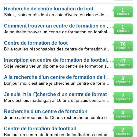
Recherche de centre formation de foot
1
réponse
Salut , ivoirien résident en cote d'ivoire en classe de seconde j'ai 16 ans et j'aimerais intégrer
Comment trouver un centre de formation en football?
1
réponse
Je souhaite trouver un centre de formation en football pour mon fils de 17 ans du nom de Mamadou Ati
Centre de formation de foot
76
réponses
Bjr a tout les résponsables des centre de formation de football j'ai 17 ans je suis congolais de bra
Inscription en centre de formation de football en
47
réponses
Slt je vederu ver un diplome ou centre de formation sure le football parcque jame le football et dan
A la recherche d'un centre de formation de foot
3
réponses
Bonjour moi c'est aimé je cherche un centre de formation de football qui fait sport et etude merc
Je suis ¨¤ la r¨¦cherche d un centre de formation de football
2
réponses
Moi c est loic madenga j ai 16 ans et je suis centrafricain j aime trop le football je suis ¨¤ la r¨
Recherche d un centre de formation
4
réponses
Jeune camerounais de 13 ans recherche un centre de formation à l etranger dans le domaine du footbal
Centre de formation de football
2
réponses
Bonjour un centre de formation de football ma contacter par e-mail mais ne n'arrive pas a le dire a