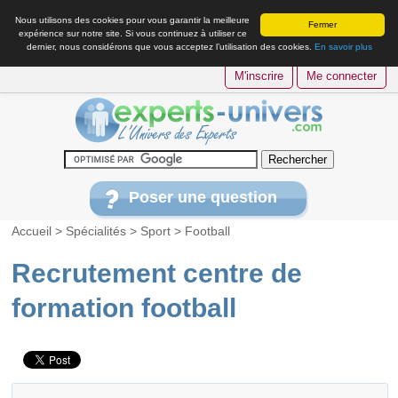
Nous utilisons des cookies pour vous garantir la meilleure
Fermer
expérience sur notre site. Si vous continuez à utiliser ce
dernier, nous considérons que vous acceptez l’utilisation des cookies.
En savoir plus
M'inscrire
Me connecter
Poser une question
Accueil
>
Spécialités
>
Sport
>
Football
Recrutement centre de
formation football