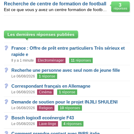
Recherche de centre de formation de football
3
réponses
Est ce que vous y avez un centre formation de football pour un jeune garcon de 13 ans
Les dernières réponses publiées
France : Offre de prêt entre particuliers Très sérieux et
rapide e
Il y a 1 minute
Electroménager
11
réponses
Recherhe une personne avec seul nom de jeune fille
Le 06/08/2026
1
réponse
Correspondant français en Allemagne
Le 06/08/2026
Cinéma
1
réponse
Demande de soutien pour le projet INJILI SHULENI
Le 06/08/2026
Religion
10
réponses
Bosch logixx8 ecoénergie F43
Le 05/08/2026
Lave-linge
4
réponses
Comment prendre contact avec INPS italie