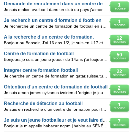
Demande de recrutement dans un centre de formation
1
réponse
Je suis malien evoluant dans un club du pays j'aimerai obtenir une aide pour aller dans un centre de
Je recherch un centre d formtion d footb en suisse
1
réponse
Je recherche un centre de formation de football en suisse je suis un jeune joueur de football tal
A la recherche d'un centre de formation.
12
réponses
Bonjour ou Bonsoir, J'ai 16 ans 1/2, je suis en U17 et je recherche un centre de formation. J'ai
Centre de formation de football
50
réponses
Bonjours je suis un jeune joueur de 14ans j'ai toujours évolué en foot quartier mais on m'a conseill
Integrer centre formation football
22
réponses
Je cherche un centre de formation en qatar,suisse,tunisie,maroc,angleterre.....je suis dans un centr
Obtention d'un centre de formation de football
2
réponses
Je suis amon james sylvanus ivoirien d 'origine je joue tres bien au football et j'ai besoin d'un ag
Recherche de détection au football
1
réponse
Je suis en recherche d'un centre de formation pour la raison que je suis extrêmement motiver , je sa
Je suis un jeune footballeur et je veut faire des test
7
réponses
Bonjour je m'appelle babacar ngom j'habite au SÉNÉGAL je suis à la recherche de test de football je