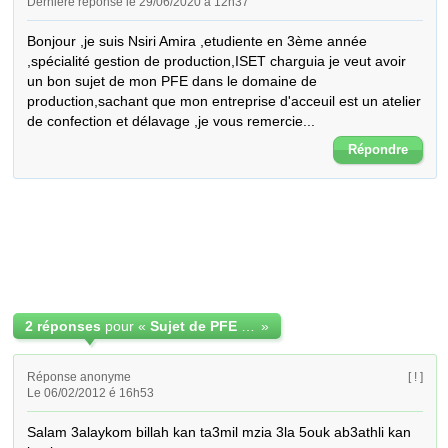
Dernière réponse le 29/06/2020 à 12h37
Bonjour ,je suis Nsiri Amira ,etudiente en 3ème année 
,spécialité gestion de production,ISET charguia je veut avoir 
un bon sujet de mon PFE dans le domaine de 
production,sachant que mon entreprise d'acceuil est un atelier 
de confection et délavage ,je vous remercie...
Répondre
2 réponses
pour «
Sujet de PFE en gestion de production
»
Réponse anonyme
[ ! ]
Le 06/02/2012 é 16h53
Salam 3alaykom billah kan ta3mil mzia 3la 5ouk ab3athli kan 