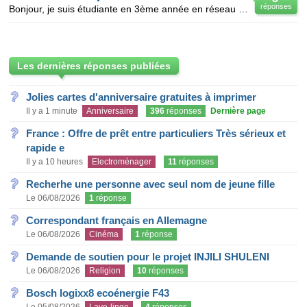
réponses
Bonjour, je suis étudiante en 3ème année en réseau informatique , j'aimerai bien avoir un sujet pour
Les dernières réponses publiées
Jolies cartes d'anniversaire gratuites à imprimer
Il y a 1 minute
Anniversaire
396
réponses
Dernière page
France : Offre de prêt entre particuliers Très sérieux et
rapide e
Il y a 10 heures
Electroménager
11
réponses
Recherhe une personne avec seul nom de jeune fille
Le 06/08/2026
1
réponse
Correspondant français en Allemagne
Le 06/08/2026
Cinéma
1
réponse
Demande de soutien pour le projet INJILI SHULENI
Le 06/08/2026
Religion
10
réponses
Bosch logixx8 ecoénergie F43