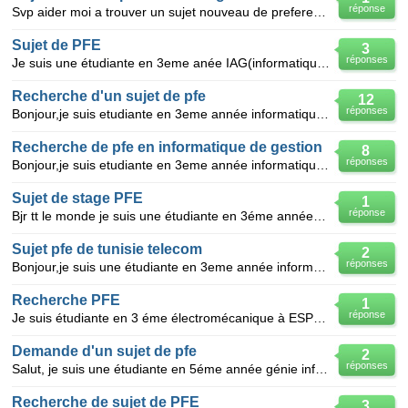
réponse
Svp aider moi a trouver un sujet nouveau de preference pour en travailler en mon pfe en production v
Sujet de PFE
3
réponses
Je suis une étudiante en 3eme anée IAG(informatique apppliqué à la gestion) je veut une idée pour un
Recherche d'un sujet de pfe
12
réponses
Bonjour,je suis etudiante en 3eme année informatique appilquée a la gestion ,je cherche un sujet de
Recherche de pfe en informatique de gestion
8
réponses
Bonjour,je suis etudiante en 3eme année informatique appilquée a la gestion ,je cherche un sujet de
Sujet de stage PFE
1
réponse
Bjr tt le monde je suis une étudiante en 3éme années informatique de gestion svp aider moi a trouver
Sujet pfe de tunisie telecom
2
réponses
Bonjour,je suis une étudiante en 3eme année informatique appilquèe à la gestion ,je cherche un sujet
Recherche PFE
1
réponse
Je suis étudiante en 3 éme électromécanique à ESPRIT, je cherche un PFE en mécanique ( conception,ge
Demande d'un sujet de pfe
2
réponses
Salut, je suis une étudiante en 5éme année génie informatique à l'ENIS , je cherche un sujet de
Recherche de sujet de PFE
3