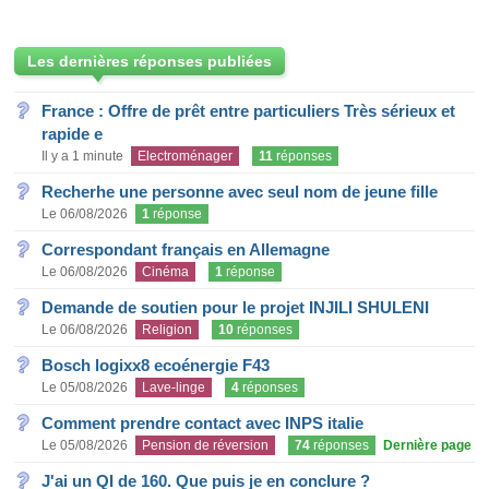
Les dernières réponses publiées
France : Offre de prêt entre particuliers Très sérieux et
rapide e
Il y a 1 minute
Electroménager
11
réponses
Recherhe une personne avec seul nom de jeune fille
Le 06/08/2026
1
réponse
Correspondant français en Allemagne
Le 06/08/2026
Cinéma
1
réponse
Demande de soutien pour le projet INJILI SHULENI
Le 06/08/2026
Religion
10
réponses
Bosch logixx8 ecoénergie F43
Le 05/08/2026
Lave-linge
4
réponses
Comment prendre contact avec INPS italie
Le 05/08/2026
Pension de réversion
74
réponses
Dernière page
J'ai un QI de 160. Que puis je en conclure ?