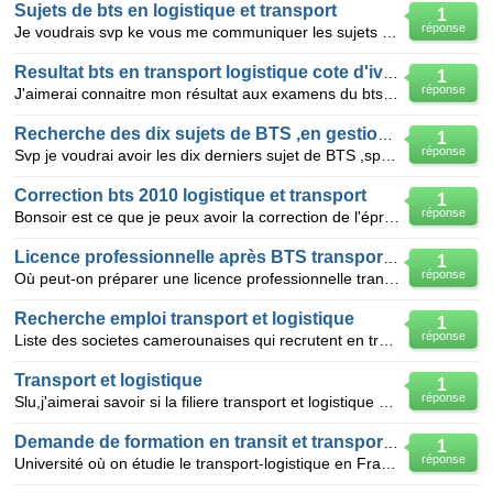
Sujets de bts en logistique et transport
1
réponse
Je voudrais svp ke vous me communiquer les sujets de bts en logistique et transport.merci d'avance
Resultat bts en transport logistique cote d'ivoire
1
réponse
J'aimerai connaitre mon résultat aux examens du bts en transport logistique
Recherche des dix sujets de BTS ,en gestion logistique et transport
1
réponse
Svp je voudrai avoir les dix derniers sujet de BTS ,spécialité: gestion logistique et transport. Mer
Correction bts 2010 logistique et transport
1
réponse
Bonsoir est ce que je peux avoir la correction de l'épreuve d'étude de cas du bts 2010 filiere logis
Licence professionnelle après BTS transport et logistique
1
réponse
Où peut-on préparer une licence professionnelle transport et logistique?
Recherche emploi transport et logistique
1
réponse
Liste des societes camerounaises qui recrutent en transport et logistique en 2011
Transport et logistique
1
réponse
Slu,j'aimerai savoir si la filiere transport et logistique est offerte dans votre institut!!merci..
Demande de formation en transit et transport logistique
1
réponse
Université où on étudie le transport-logistique en France