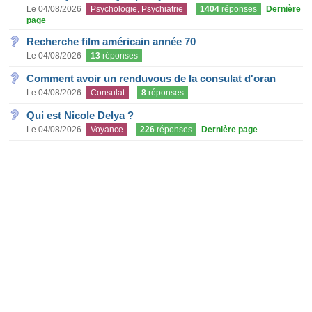
Le 04/08/2026
Psychologie, Psychiatrie
1404
réponses
Dernière
page
Recherche film américain année 70
Le 04/08/2026
13
réponses
Comment avoir un renduvous de la consulat d'oran
Le 04/08/2026
Consulat
8
réponses
Qui est Nicole Delya ?
Le 04/08/2026
Voyance
226
réponses
Dernière page