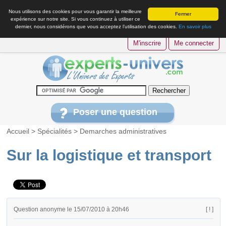
Nous utilisons des cookies pour vous garantir la meilleure
Fermer
expérience sur notre site. Si vous continuez à utiliser ce
dernier, nous considérons que vous acceptez l’utilisation des cookies.
En savoir plus
M'inscrire
Me connecter
Poser une question
Accueil
>
Spécialités
>
Demarches administratives
Sur la logistique et transport
Question anonyme le 15/07/2010 à 20h46
[ ! ]