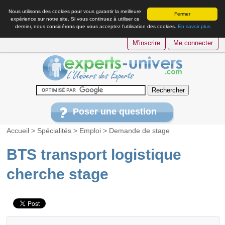
Nous utilisons des cookies pour vous garantir la meilleure
Fermer
expérience sur notre site. Si vous continuez à utiliser ce
dernier, nous considérons que vous acceptez l’utilisation des cookies.
En savoir plus
M'inscrire
Me connecter
Poser une question
Accueil
>
Spécialités
>
Emploi
>
Demande de stage
BTS transport logistique
cherche stage