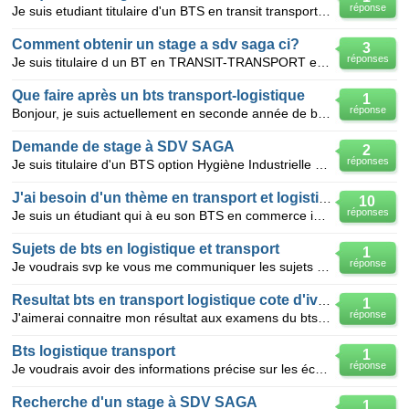
réponse
Je suis etudiant titulaire d'un BTS en transit transport et je souhaite avoir un stage au sein de SA
Comment obtenir un stage a sdv saga ci?
3
réponses
Je suis titulaire d un BT en TRANSIT-TRANSPORT et j aimerais avoir un stage a la sdv saga dans le b
Que faire après un bts transport-logistique
1
réponse
Bonjour, je suis actuellement en seconde année de bts transport-logistique et souhaiterais connaîtr
Demande de stage à SDV SAGA
2
réponses
Je suis titulaire d'un BTS option Hygiène Industrielle et préparant la diplôme d'ingénieur en Qualit
J'ai besoin d'un thème en transport et logistique
10
réponses
Je suis un étudiant qui à eu son BTS en commerce internationa et j'ai besoin d'un thème de memoire e
Sujets de bts en logistique et transport
1
réponse
Je voudrais svp ke vous me communiquer les sujets de bts en logistique et transport.merci d'avance
Resultat bts en transport logistique cote d'ivoire
1
réponse
J'aimerai connaitre mon résultat aux examens du bts en transport logistique
Bts logistique transport
1
réponse
Je voudrais avoir des informations précise sur les écoles qui sont orientées dans la formation par c
Recherche d'un stage à SDV SAGA
1