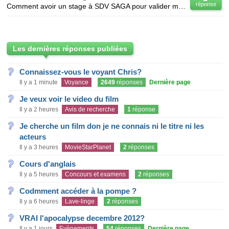
réponse
Comment avoir un stage à SDV SAGA pour valider mon diplôme de fin de cycle ingénieur en logistique?
Les dernières réponses publiées
Connaissez-vous le voyant Chris?
Il y a 1 minute
Voyance
2649
réponses
Dernière page
Je veux voir le video du film
Il y a 2 heures
Avis de recherche
1
réponse
Je cherche un film don je ne connais ni le titre ni les
acteurs
Il y a 3 heures
MovieStarPlanet
2
réponses
Cours d'anglais
Il y a 5 heures
Concours et examens
2
réponses
Codmment accéder à la pompe ?
Il y a 6 heures
Lave-linge
2
réponses
VRAI l'apocalypse decembre 2012?
Il y a 1 jours
Evènements
54
réponses
Dernière page