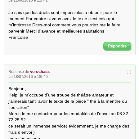
Le 22/06/2015 é 22h42
Je sais que les droits sont impossibles à obtenir pour le 
moment Par contre si vous avez le texte c'est cela qui 
m'intéresse Dites-moi comment vous pourriez me le faire 
parvenir Merci d'avance et meilleures salutations

Françoise
Répondre
verochass
Réponse de
[ ! ]
Le 18/07/2016 é 18h40
Bonjour , 

Help, je m'occupe d'une troupe de théâtre amateur et  
j'aimerais tant  avoir le texte de la pièce " thé à la menthe ou 
t'es citron"

Merci de me contacter pour les modalités de l'envoi au 06 32 
72 25 52 

ce serait un immense service( évidemment, je me charge des 
frais d'envoi )

merci beaucoup..
