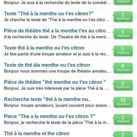
réponse
Bonjour. Je suis à la recherche du texte de la comédie "Thé à la menthe ou t'es citron ?" de P. Hau
Texte "Thé à la menthe ou t'es citron?"
2
réponses
Je cherche le texte de "Thé à la menthe ou t'es citron?" Quelqu'un pourrait-il me l'envoyer? D'ava
Pièce de théâtre thé a la menthe t'es au citron texte
1
réponse
A la recherche du texte. De Theatre de thé à la menthe t'es au citron pour troupe armateur merci
Texte thé à la menthe ou t'es citron
1
réponse
Je fais partie d'une troupe amateur et je suis à la recherche du texte ...thé à la menthe ou t'es ci
Texte de thé àla menthe ou t'es citron
6
réponses
Bonjour nous sommes une troupe de théatre amateur et bénévole Nous sommes à la recherche du texte
Pièce de théâtre "thé menthe ou t'es citron "
2
réponses
Bonjour, Je suis très intéressé par la pièce Thé à la menthe ou t'es citron ?. Nous sommes troupe d'
Recherche texte "thé à la menthe ou..
33
réponses
Bonjour, troupe amateurs, jouant souvent pour assos caritative, recherche texte de "thé à la menthe
Piece "The a la menthe ou t'es citron ?"
1
réponse
Bonjour, je recherche le texte de la pièce "Thé à la mente ou t'es citron ?" Vous pouvez me contacte
Thè à la menthe et the citron
2