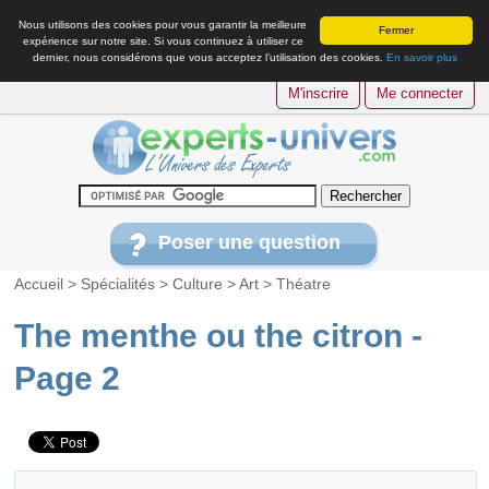
Nous utilisons des cookies pour vous garantir la meilleure
Fermer
expérience sur notre site. Si vous continuez à utiliser ce
dernier, nous considérons que vous acceptez l’utilisation des cookies.
En savoir plus
M'inscrire
Me connecter
Poser une question
Accueil
>
Spécialités
>
Culture
>
Art
>
Théatre
The menthe ou the citron -
Page 2