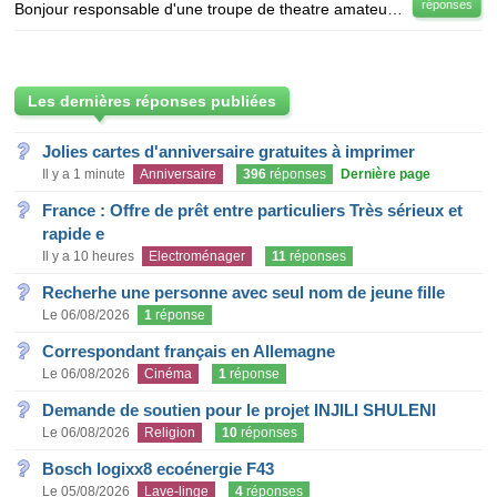
réponses
Bonjour responsable d'une troupe de theatre amateur sur l'Argentine, j'entends que du bien de cette
Les dernières réponses publiées
Jolies cartes d'anniversaire gratuites à imprimer
Il y a 1 minute
Anniversaire
396
réponses
Dernière page
France : Offre de prêt entre particuliers Très sérieux et
rapide e
Il y a 10 heures
Electroménager
11
réponses
Recherhe une personne avec seul nom de jeune fille
Le 06/08/2026
1
réponse
Correspondant français en Allemagne
Le 06/08/2026
Cinéma
1
réponse
Demande de soutien pour le projet INJILI SHULENI
Le 06/08/2026
Religion
10
réponses
Bosch logixx8 ecoénergie F43
Le 05/08/2026
Lave-linge
4
réponses