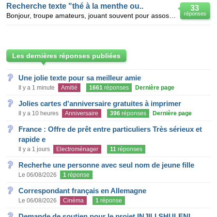
Recherche texte "thé à la menthe ou..
33
réponses
Bonjour, troupe amateurs, jouant souvent pour assos caritative, recherche texte de "thé à la menthe
Les dernières réponses publiées
Une jolie texte pour sa meilleur amie
Il y a 1 minute
Amitié
1661
réponses
Dernière page
Jolies cartes d'anniversaire gratuites à imprimer
Il y a 10 heures
Anniversaire
396
réponses
Dernière page
France : Offre de prêt entre particuliers Très sérieux et
rapide e
Il y a 1 jours
Electroménager
11
réponses
Recherhe une personne avec seul nom de jeune fille
Le 06/08/2026
1
réponse
Correspondant français en Allemagne
Le 06/08/2026
Cinéma
1
réponse
Demande de soutien pour le projet INJILI SHULENI