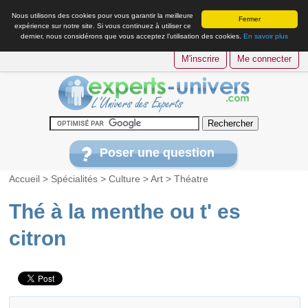
Nous utilisons des cookies pour vous garantir la meilleure
Fermer
expérience sur notre site. Si vous continuez à utiliser ce
dernier, nous considérons que vous acceptez l’utilisation des cookies.
En savoir plus
M'inscrire
Me connecter
Poser une question
Accueil
>
Spécialités
>
Culture
>
Art
>
Théatre
Thé à la menthe ou t' es
citron