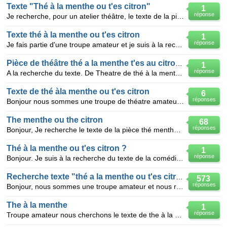
Texte "Thé à la menthe ou t'es citron"
1
réponse
Je recherche, pour un atelier théâtre, le texte de la pièce "Thé à la menthe ou t'es citron". Merci
Texte thé à la menthe ou t'es citron
1
réponse
Je fais partie d'une troupe amateur et je suis à la recherche du texte ...thé à la menthe ou t'es ci
Pièce de théâtre thé a la menthe t'es au citron texte
1
réponse
A la recherche du texte. De Theatre de thé à la menthe t'es au citron pour troupe armateur merci
Texte de thé àla menthe ou t'es citron
6
réponses
Bonjour nous sommes une troupe de théatre amateur et bénévole Nous sommes à la recherche du texte
The menthe ou the citron
68
réponses
Bonjour, Je recherche le texte de la pièce thé menthe ou thé citron. Impossible de la trouver en
Thé à la menthe ou t'es citron ?
1
réponse
Bonjour. Je suis à la recherche du texte de la comédie "Thé à la menthe ou t'es citron ?" de P. Hau
Recherche texte "thé a la menthe ou t'es citron"
573
réponses
Bonjour, nous sommes une troupe amateur et nous recherchons le texte de la pièce "thé a la menthe ou
The à la menthe
1
réponse
Troupe amateur nous cherchons le texte de the à la menthe ou t'es citron. Comment se le procurer? Me