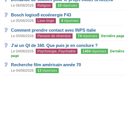
Le 06/08/2026
Religion
10
réponses
Bosch logixx8 ecoénergie F43
Le 05/08/2026
Lave-linge
4
réponses
Comment prendre contact avec INPS italie
Le 05/08/2026
Pension de réversion
74
réponses
Dernière page
J'ai un QI de 160. Que puis je en conclure ?
Le 04/08/2026
Psychologie, Psychiatrie
1404
réponses
Dernière
page
Recherche film américain année 70
Le 04/08/2026
13
réponses