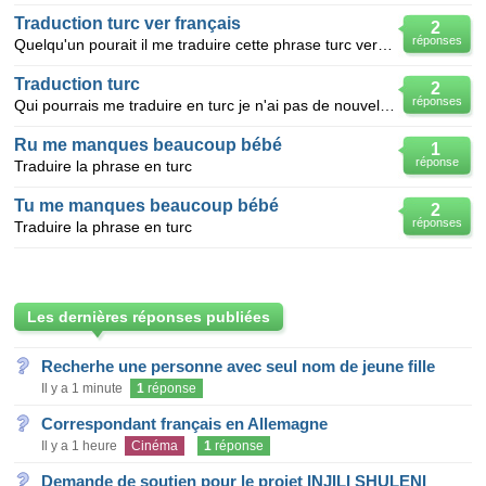
Traduction turc ver français
2
réponses
Quelqu'un pourait il me traduire cette phrase turc ver le français svp merci d'avence (k) :: Ne
Traduction turc
2
réponses
Qui pourrais me traduire en turc je n'ai pas de nouvelles des tapis depuis mon départ
Ru me manques beaucoup bébé
1
réponse
Traduire la phrase en turc
Tu me manques beaucoup bébé
2
réponses
Traduire la phrase en turc
Les dernières réponses publiées
Recherhe une personne avec seul nom de jeune fille
Il y a 1 minute
1
réponse
Correspondant français en Allemagne
Il y a 1 heure
Cinéma
1
réponse
Demande de soutien pour le projet INJILI SHULENI