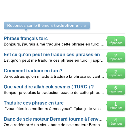
Réponses sur le thème «
traduction en turc
»
Phrase français turc
5
réponses
Bonjours, j'aurais aimé traduire cette phrase en turc: "Je serais toute à toi" J'ai déja chercher
Est ce qu'on peut me traduir ces phrases en turc
2
réponses
Est qu'on peut me traduire ces phrase en turc , j'apprend le turc depuis peu de temps alors bana yar
Comment traduire en turc?
2
réponses
Je voudrais qu'on m'aide à traduire la phrase suivante en turc svp : "tu me manques, j'ai très envie
Que veut dire allah cok sevmıs ( TURC ) ?
6
réponses
Bonjour je voulais la traduction exacte de cette phrase svp au plus vite c`est important. Turc à Fr
Traduire ces phrase en turc
1
réponse
-"vous êtes les meilleurs à mes yeux" -"plus je te vois et plus je veux de toi" -"mon plus grand d
Banc de scie moteur Bernard tourne à l'envers ?
4
réponses
On a redémarré un vieux banc de scie moteur Bernard qui n'avait pas tourné depuis 4 ans. Le problème