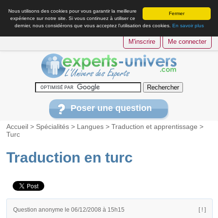
Nous utilisons des cookies pour vous garantir la meilleure
Fermer
expérience sur notre site. Si vous continuez à utiliser ce
dernier, nous considérons que vous acceptez l’utilisation des cookies.
En savoir plus
M'inscrire
Me connecter
Poser une question
Accueil
>
Spécialités
>
Langues
>
Traduction et apprentissage
>
Turc
Traduction en turc
Question anonyme le 06/12/2008 à 15h15
[ ! ]