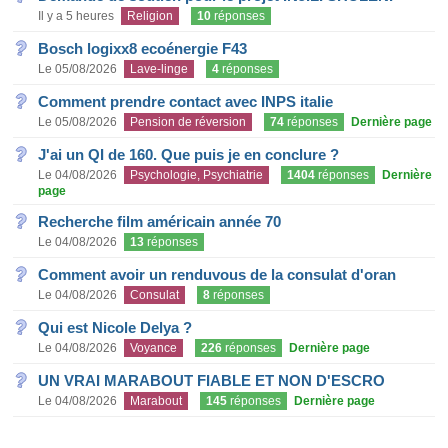
Il y a 5 heures
Religion
10
réponses
Bosch logixx8 ecoénergie F43
Le 05/08/2026
Lave-linge
4
réponses
Comment prendre contact avec INPS italie
Le 05/08/2026
Pension de réversion
74
réponses
Dernière page
J'ai un QI de 160. Que puis je en conclure ?
Le 04/08/2026
Psychologie, Psychiatrie
1404
réponses
Dernière
page
Recherche film américain année 70
Le 04/08/2026
13
réponses
Comment avoir un renduvous de la consulat d'oran
Le 04/08/2026
Consulat
8
réponses
Qui est Nicole Delya ?
Le 04/08/2026
Voyance
226
réponses
Dernière page
UN VRAI MARABOUT FIABLE ET NON D'ESCRO
Le 04/08/2026
Marabout
145
réponses
Dernière page