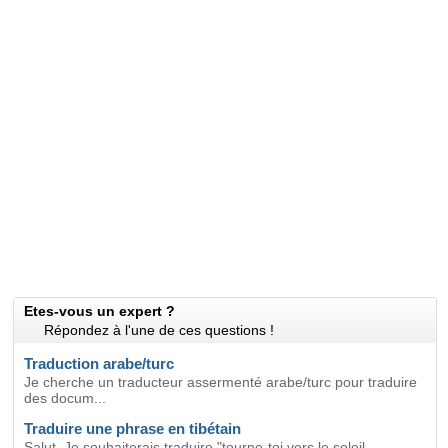
Etes-vous un expert ?
Répondez à l'une de ces questions !
Traduction arabe/turc
Je cherche un traducteur assermenté arabe/turc pour traduire
des docum...
Traduire une phrase en tibétain
Salut, Je souhaiterais traduire "tourne-toi vers le soleil,