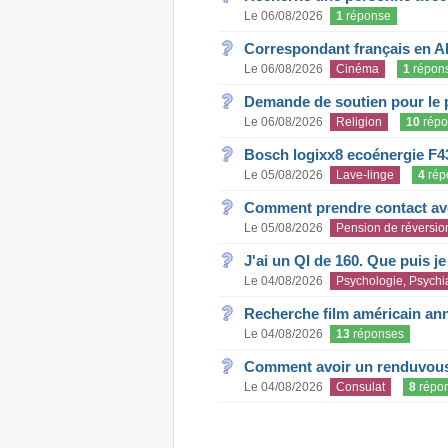
Le 06/08/2026
1
réponse
Correspondant français en A
Le 06/08/2026
Cinéma
1
répon
Demande de soutien pour le 
Le 06/08/2026
Religion
10
répo
Bosch logixx8 ecoénergie F4
Le 05/08/2026
Lave-linge
4
rép
Comment prendre contact ave
Le 05/08/2026
Pension de réversio
J'ai un QI de 160. Que puis j
Le 04/08/2026
Psychologie, Psychia
Recherche film américain an
Le 04/08/2026
13
réponses
Comment avoir un renduvous 
Le 04/08/2026
Consulat
8
répo