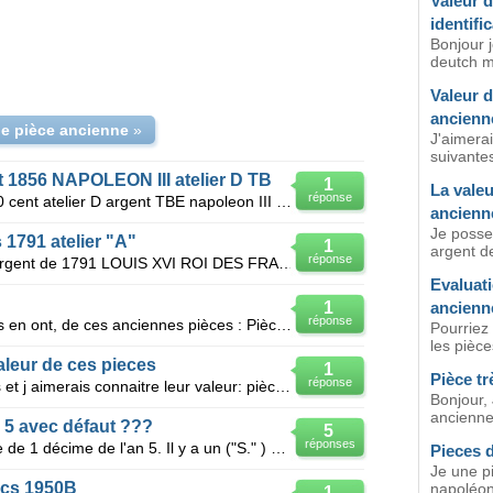
Valeur d
identifi
Bonjour 
deutch m
Valeur 
ancienn
de pièce ancienne
»
J'aimerai
suivantes
t 1856 NAPOLEON III atelier D TB
1
La valeu
réponse
Bonjour, je possede un piece de 50 cent atelier D argent TBE napoleon III , et j'aimerai connaitre s
ancienn
Je posse
 1791 atelier "A"
1
argent de
réponse
Valeur d'une pièce de 30 sols en argent de 1791 LOUIS XVI ROI DES FRANCOIS. pour le recto. REGNE D
Evaluat
1
ancienn
réponse
Je voudrais savoir la valeur, si elles en ont, de ces anciennes pièces : Pièces de 5 francs : - 19
Pourriez
les pièce
leur de ces pieces
1
Pièce tr
réponse
J ai retrouvé des pièces anciennes et j aimerais connaitre leur valeur: pièce de 20 francs or génie
Bonjour, 
ancienne
n 5 avec défaut ???
5
réponses
Bonjour, J'ai une pièce de monnaie de 1 décime de l'an 5. Il y a un ("S." ) S majuscule avec un po
Pieces 
Je une p
ncs 1950B
napoléon e
1