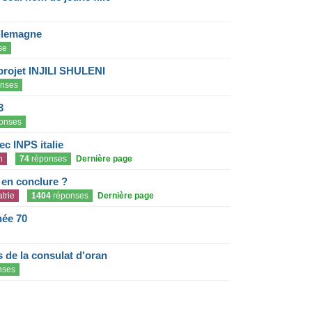
llemagne
se
projet INJILI SHULENI
nses
3
onses
c INPS italie
n
74
réponses
Dernière page
e en conclure ?
trie
1404
réponses
Dernière page
née 70
de la consulat d'oran
nses