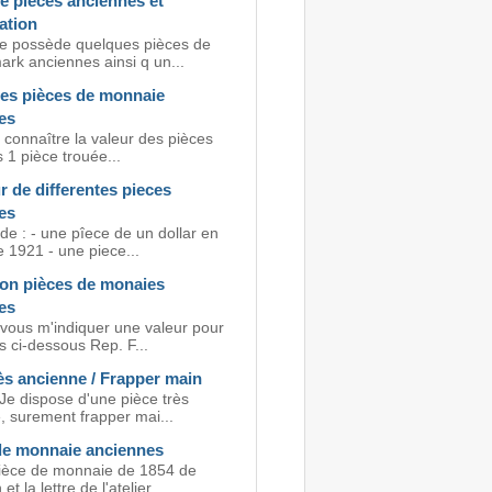
e pièces anciennes et
cation
je possède quelques pièces de
ark anciennes ainsi q un...
des pièces de monnaie
es
 connaître la valeur des pièces
 1 pièce trouée...
r de differentes pieces
es
de : - une pîece de un dollar en
 1921 - une piece...
ion pièces de monaies
es
 vous m'indiquer une valeur pour
s ci-dessous Rep. F...
ès ancienne / Frapper main
Je dispose d'une pièce très
, surement frapper mai...
de monnaie anciennes
ièce de monnaie de 1854 de
t la lettre de l'atelier...