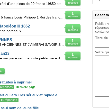
réponse
Bonjour, j'aimerais savoir la valeur réel d'une pièce de 20 francs 19850 atelier B
1
Posez vo
réponse
Quelle est la valeur d'une pièce de 5 francs Louis Philippe 1 Roi des français de 1847 type DOMARD?
Publiez 
apoléon III 1862
1
réponses
réponse
er de bordeaux
centaines
Titre de
ENNES
1
réponse
VOILA , JE POSSEDE DES PIECES ANCIENNES ET J'AIMERAI SAVOIR SI ELLES ONT DE LA VALEUR ET SI C'ETAIT
Votre qu
 an13
1
réponse
Bonjour j aimerai savoir la valeur de ma piece set une toute petite piece de napoleon en argent repu
s
gratuites à imprimer
réponses
Dernière page
articuliers Très sérieux et rapide e
11
réponses
eul nom de jeune fille