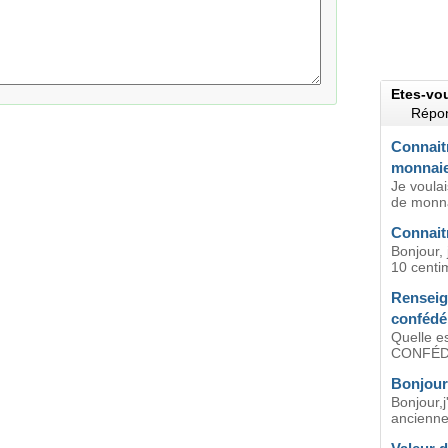
Etes-vo
Répon
Connaitr
monnai
Je voulai
de monna
Connaitr
Bonjour,
10 centim
Renseig
confédér
Quelle es
CONFÉDÉ
Bonjour 
Bonjour,j
anciennes