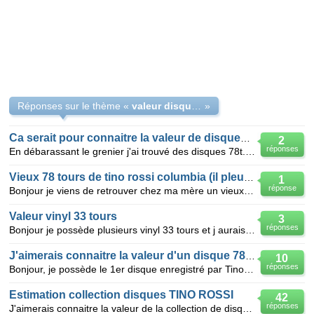
Réponses sur le thème «
valeur disque vinyl tino rossi jacques brel
»
Ca serait pour connaitre la valeur de disques 78t
2
réponses
En débarassant le grenier j'ai trouvé des disques 78t. Il s'agit d'abord d'une collection de Tino R
Vieux 78 tours de tino rossi columbia (il pleut sur la route )
1
réponse
Bonjour je viens de retrouver chez ma mère un vieux disque (vinyl 78 tours de tino rossi : Columbia
Valeur vinyl 33 tours
3
réponses
Bonjour je possède plusieurs vinyl 33 tours et j aurais aimé connaitre a peu près la valeur de 4 d e
J'aimerais connaitre la valeur d'un disque 78 tours
10
réponses
Bonjour, je possède le 1er disque enregistré par Tino Rossi disque 78 tours Parlophone face A:Ni
Estimation collection disques TINO ROSSI
42
réponses
J'aimerais connaitre la valeur de la collection de disques de TINO ROSSI que je tiens de mon père à