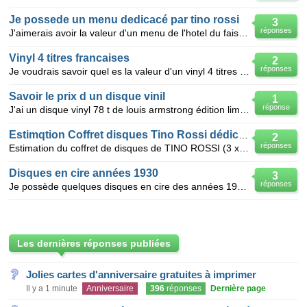
Je possede un menu dedicacé par tino rossi
3
réponses
J'aimerais avoir la valeur d'un menu de l'hotel du faisan à chateauroux ds les années 60 à la grande
Vinyl 4 titres francaises
2
réponses
Je voudrais savoir quel es la valeur d'un vinyl 4 titres de chansons francaises j vous donne des exe
Savoir le prix d un disque vinil
1
réponse
J'ai un disque vinyl 78 t de louis armstrong édition limitée a 350 exemplaires titre sunny side of
Estimqtion Coffret disques Tino Rossi dédicacé
2
réponses
Estimation du coffret de disques de TINO ROSSI (3 x 33 tours) avec brochure et cartes postales dédic
Disques en cire années 1930
3
réponses
Je possède quelques disques en cire des années 1930.ce sont des échantillons invendables enregistrée
Les dernières réponses publiées
Jolies cartes d'anniversaire gratuites à imprimer
Il y a 1 minute
Anniversaire
396
réponses
Dernière page