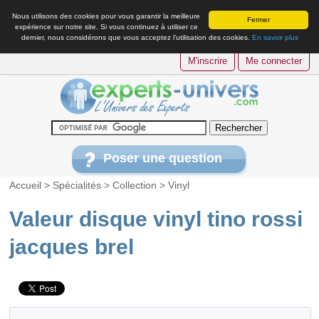
Nous utilisons des cookies pour vous garantir la meilleure
Fermer
expérience sur notre site. Si vous continuez à utiliser ce
dernier, nous considérons que vous acceptez l’utilisation des cookies.
En savoir plus
M'inscrire
Me connecter
Poser une question
Accueil
>
Spécialités
>
Collection
>
Vinyl
Valeur disque vinyl tino rossi
jacques brel