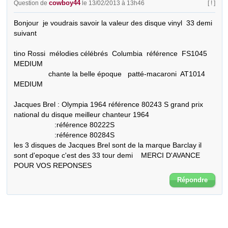
cowboy44
Question de
le 13/02/2013 à 13h46
[ ! ]
Bonjour  je voudrais savoir la valeur des disque vinyl  33 demi 
suivant

tino Rossi  mélodies célébrés  Columbia  référence  FS1045 
MEDIUM

                 chante la belle époque   patté-macaroni  AT1014  
MEDIUM

Jacques Brel : Olympia 1964 référence 80243 S grand prix 
national du disque meilleur chanteur 1964 

                    :référence 80222S

                    :référence 80284S

les 3 disques de Jacques Brel sont de la marque Barclay il 
sont d'epoque c'est des 33 tour demi    MERCI D'AVANCE 
POUR VOS REPONSES
Répondre