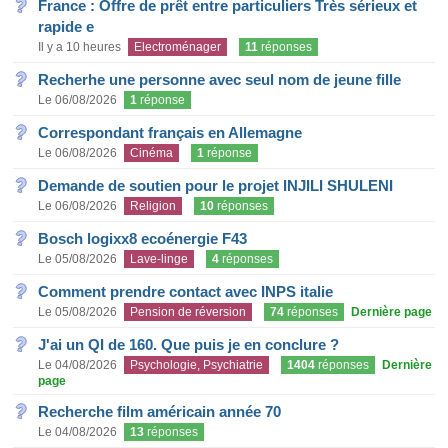
France : Offre de prêt entre particuliers Très sérieux et
rapide e
Il y a 10 heures
Electroménager
11
réponses
Recherhe une personne avec seul nom de jeune fille
Le 06/08/2026
1
réponse
Correspondant français en Allemagne
Le 06/08/2026
Cinéma
1
réponse
Demande de soutien pour le projet INJILI SHULENI
Le 06/08/2026
Religion
10
réponses
Bosch logixx8 ecoénergie F43
Le 05/08/2026
Lave-linge
4
réponses
Comment prendre contact avec INPS italie
Le 05/08/2026
Pension de réversion
74
réponses
Dernière page
J'ai un QI de 160. Que puis je en conclure ?
Le 04/08/2026
Psychologie, Psychiatrie
1404
réponses
Dernière
page
Recherche film américain année 70
Le 04/08/2026
13
réponses