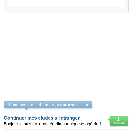
Réponses sur le thème «
je voudrais connaite la procédure du visa d'etude
»
Continuer mes etudes a l'etranger.
1
réponse
Bonjour!je suis un jeune étudiant malgache,agé de 19ans,titulaire d'un bacc scientifiques et littéra