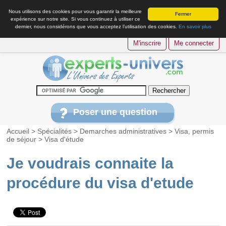
Nous utilisons des cookies pour vous garantir la meilleure
Fermer
expérience sur notre site. Si vous continuez à utiliser ce
dernier, nous considérons que vous acceptez l’utilisation des cookies.
En savoir plus
M'inscrire
Me connecter
Poser une question
Accueil
>
Spécialités
>
Demarches administratives
>
Visa, permis
de séjour
>
Visa d'étude
Je voudrais connaite la
procédure du visa d'etude