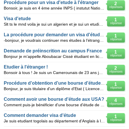
Procédure pour un visa d'etude à l'étranger
2
réponses
Bonsoir, je suis en 4 ème année INPS ( instutut National de la Planification et Statéstique) de BENA
Visa d'etude
1
réponse
Slt ts le mnd voila je sui un algerien et je sui un etudiant en anglais en 3eme annee et je veux con
La procédure pour demander un visa d'étude pour la France
1
réponse
-bonjour, je voudrais continuer mes études à l'étranger (la France) et je ne sais pas quelle est la
Demande de préinscrition au campus France
1
réponse
Bonjour je m'appelle Aboubacar Cissé étudiant en licence d'anglais et en deuxième année de BTS comme
Etudier à l'étranger !
2
réponses
Bonsoir à tous ! Je suis un Camerounais de 23 ans je viens d'obtenir une Licence en Linguistique
Procédure d'obtention d'une bourse d'étude en Master
1
réponse
Bonjour, je suis titulaire d'un diplôme d'Etat ( Licence) en Kinésithérapie à la Faculté des science
Comment avoir une bourse d'étude aux USA?
4
réponses
Comment puis-je bénéficier d'une bourse d'étude de la part de la Banque Mondiale pendant que je suis
Comment demander visa d'étude
1
réponse
Je suis etudiant togolais au département d'Anglais à l'université de Lomé, niveau Licence. Je désire