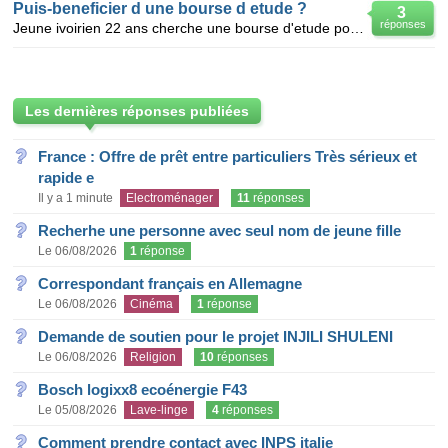
Puis-beneficier d une bourse d etude ?
3
réponses
Jeune ivoirien 22 ans cherche une bourse d'etude pour continuer ses etudes de droit a l'etranger. ni
Les dernières réponses publiées
France : Offre de prêt entre particuliers Très sérieux et
rapide e
Il y a 1 minute
Electroménager
11
réponses
Recherhe une personne avec seul nom de jeune fille
Le 06/08/2026
1
réponse
Correspondant français en Allemagne
Le 06/08/2026
Cinéma
1
réponse
Demande de soutien pour le projet INJILI SHULENI
Le 06/08/2026
Religion
10
réponses
Bosch logixx8 ecoénergie F43
Le 05/08/2026
Lave-linge
4
réponses
Comment prendre contact avec INPS italie