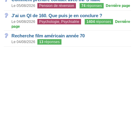
Le 05/08/2026
Pension de réversion
74
réponses
Dernière page
J'ai un QI de 160. Que puis je en conclure ?
Le 04/08/2026
Psychologie, Psychiatrie
1404
réponses
Dernière
page
Recherche film américain année 70
Le 04/08/2026
13
réponses