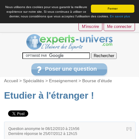
Nous utilisons des cookies pour vous garantir la meilleure
Fermer
expérience sur notre site. Si vous continuez à utiliser ce
dernier, nous considérons que vous acceptez l’utilisation des cookies.
En savoir plus
M'inscrire
Me connecter
Poser une question
Accueil
>
Spécialités
>
Enseignement
>
Bourse d'étude
Etudier à l'étranger !
Question anonyme le 08/12/2010 à 21h56
[ ! ]
Dernière réponse le 25/07/2012 à 12h15