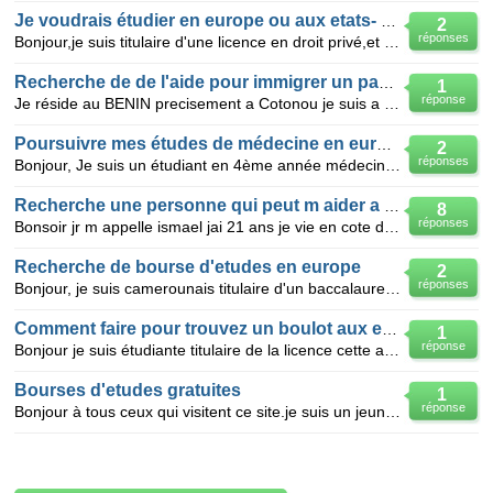
Je voudrais étudier en europe ou aux etats- unis
2
réponses
Bonjour,je suis titulaire d'une licence en droit privé,et j'aimerai voyager pour continuer mes étude
Recherche de de l'aide pour immigrer un pays en europe
1
réponse
Je réside au BENIN precisement a Cotonou je suis a la recherhe de toutes bonne volonté pouvant m'ai
Poursuivre mes études de médecine en europe
2
réponses
Bonjour, Je suis un étudiant en 4ème année médecine à la fac d'Alger.Je veux poursuivre mes études
Recherche une personne qui peut m aider a venir en france
8
réponses
Bonsoir jr m appelle ismael jai 21 ans je vie en cote d ivoire je suis ivoirien. je suis a la recher
Recherche de bourse d'etudes en europe
2
réponses
Bonjour, je suis camerounais titulaire d'un baccalaureat C et d'une licence en physique,j'aimerai sa
Comment faire pour trouvez un boulot aux etats unis
1
réponse
Bonjour je suis étudiante titulaire de la licence cette année et je veux vraiment allez en Europe p
Bourses d'etudes gratuites
1
réponse
Bonjour à tous ceux qui visitent ce site.je suis un jeune camerounais agé de 21 ans,titulaire d'un b