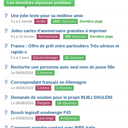
Les dernières réponses publiées
Une jolie texte pour sa meilleur amie
Il y a 1 minute
Amitié
1661
réponses
Dernière page
Jolies cartes d'anniversaire gratuites à imprimer
Il y a 10 heures
Anniversaire
396
réponses
Dernière page
France : Offre de prêt entre particuliers Très sérieux et
rapide e
Il y a 1 jours
Electroménager
11
réponses
Recherhe une personne avec seul nom de jeune fille
Le 06/08/2026
1
réponse
Correspondant français en Allemagne
Le 06/08/2026
Cinéma
1
réponse
Demande de soutien pour le projet INJILI SHULENI
Le 06/08/2026
Religion
10
réponses
Bosch logixx8 ecoénergie F43
Le 05/08/2026
Lave-linge
4
réponses
Comment prendre contact avec INPS italie