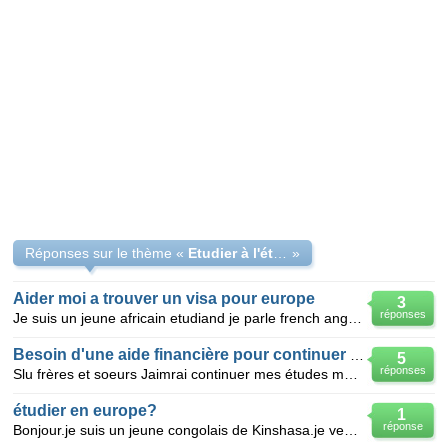
Réponses sur le thème «
Etudier à l'étranger !
»
Aider moi a trouver un visa pour europe
3
réponses
Je suis un jeune africain etudiand je parle french anglais et espagnol j aimerai continuer mes etud
Besoin d'une aide financière pour continuer mes études
5
réponses
Slu frères et soeurs Jaimrai continuer mes études mais nous n'avons pas assez d'argent. Car j'suis
étudier en europe?
1
réponse
Bonjour.je suis un jeune congolais de Kinshasa.je venais de finir mes études secondaire,j'ai le desi