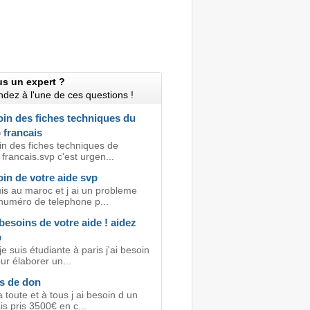
us un expert ?
dez à l'une de ces questions !
oin des fiches techniques du
 francais
in des fiches techniques de
francais.svp c'est urgen...
oin de votre aide svp
is au maroc et j ai un probleme
numéro de telephone p...
 besoins de votre aide ! aidez
p
je suis étudiante à paris j'ai besoin
ur élaborer un...
s de don
 toute et à tous j ai besoin d un
is pris 3500€ en c...