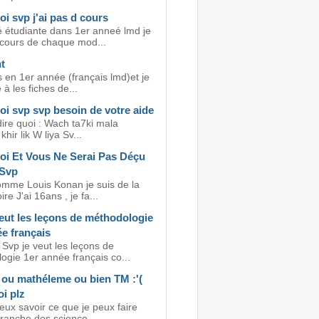
i svp j'ai pas d cours
é étudiante dans 1er anneé lmd je
 cours de chaque mod...
t
is en 1er année (français lmd)et je
à les fiches de...
i svp svp besoin de votre aide
ire quoi : Wach ta7ki mala
hir lik W liya Sv...
oi Et Vous Ne Serai Pas Déçu
 Svp
mme Louis Konan je suis de la
ire J'ai 16ans , je fa...
eut les leçons de méthodologie
e français
 Svp je veut les leçons de
ogie 1er année français co...
 ou mathéleme ou bien TM :'(
i plz
veux savoir ce que je peux faire
branche des science...