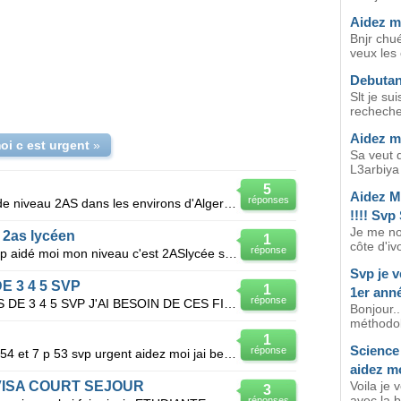
Aidez mo
Bnjr chu
veux les
Debutan
Slt je su
recheche 
Aidez mo
oi c est urgent
»
Sa veut d
L3arbiya k
5
Aidez M
réponses
Bonsoir je cherche une formation de niveau 2AS dans les environs d'Alger sachant que c'est urgent. m
!!!! Svp
Je me no
 2as lycéen
1
côte d'ivo
réponse
Je cherche un stage 2as lycéen svp aidé moi mon niveau c'est 2ASlycée scientifique donnée moi des so
Svp je v
 3 4 5 SVP
1
1er anné
réponse
COMMENT OBTENIR LES FICHES DE 3 4 5 SVP J'AI BESOIN DE CES FICHES URGENT URGENT SVP
Bonjour..
méthodol
1
Science
réponse
Jai besoin aide pour l'exercice 8 p 54 et 7 p 53 svp urgent aidez moi jai besoin de votre aide
aidez mo
VISA COURT SEJOUR
Voila je 
3
avec la 
réponses