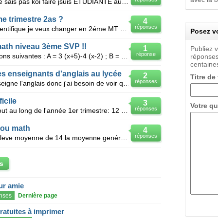
Bonjour a tous svp svp aidez moi je sais pas koi faire jsuis ETUDIANTE au lycée je voudrais me rend
me trimestre 2as ?
4
réponses
Bonsoir ! Je suis une élève 2as scientifique je veux changer en 2éme MT GC psq je travaille en math
Posez vo
ath niveau 3ème SVP !!
1
Publiez 
réponse
Développer et réduire les expressions suivantes : A = 3 (x+5)-4 (x-2) ; B = 4 (2x-7) +2 (5-4x)
réponses
centaines
s enseignants d'anglais au lycée
2
Titre de
réponses
Je suis une stagière au lycée, j'enseigne l'anglais donc j'ai besoin de voir quelques examples des f
icile
3
Votre qu
réponses
Voici les notes de luc en français tout au long de l'année 1er trimestre: 12 8 11 10 6 2
e ou math
4
réponses
Bonjour tous le monde je suis un éleve moyenne de 14 la moyenne genérale en 1as j'ai eu 13 math 16 f
s
eur amie
nses
Dernière page
gratuites à imprimer