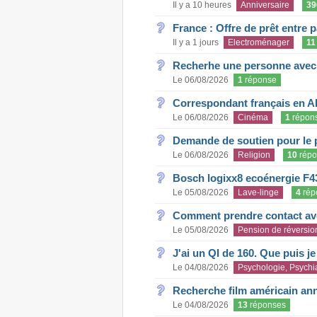
Il y a 10 heures
Anniversaire
39
France : Offre de prêt entre p
Il y a 1 jours
Electroménager
11
Recherhe une personne avec s
Le 06/08/2026
1
réponse
Correspondant français en A
Le 06/08/2026
Cinéma
1
répon
Demande de soutien pour le 
Le 06/08/2026
Religion
10
répo
Bosch logixx8 ecoénergie F4
Le 05/08/2026
Lave-linge
4
rép
Comment prendre contact ave
Le 05/08/2026
Pension de réversio
J'ai un QI de 160. Que puis j
Le 04/08/2026
Psychologie, Psychia
Recherche film américain an
Le 04/08/2026
13
réponses