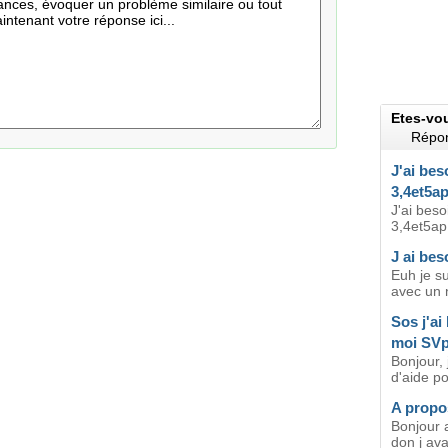
Etes-vo
Répon
J'ai bes
3,4et5ap
J'ai beso
3,4et5ap 
J ai bes
Euh je su
avec un 
Sos j'ai
moi SV
Bonjour, 
d'aide po
A propo
Bonjour a
don j ava