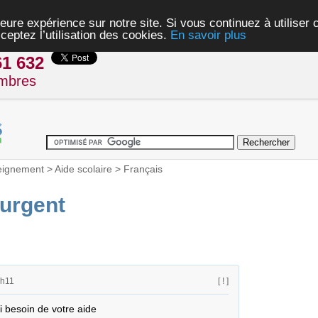
eure expérience sur notre site. Si vous continuez à utiliser
ceptez l’utilisation des cookies.
En savoir plus
61 632
mbres
eignement
>
Aide scolaire
>
Français
 urgent
7h11
[ ! ]
i besoin de votre aide
