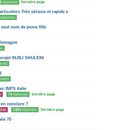
6
réponses
Dernière page
articuliers Très sérieux et rapide e
réponses
eul nom de jeune fille
llemagne
se
projet INJILI SHULENI
nses
3
onses
c INPS italie
n
74
réponses
Dernière page
e en conclure ?
trie
1404
réponses
Dernière page
née 70