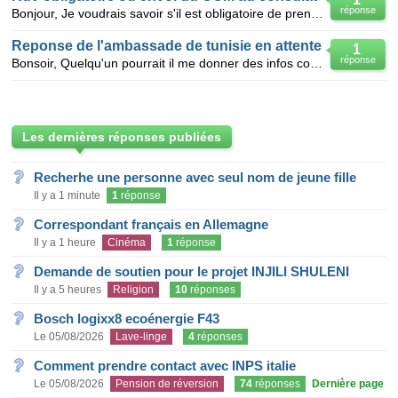
réponse
Bonjour, Je voudrais savoir s'il est obligatoire de prendre rdv au consulat de France a Tunis pou
Reponse de l'ambassade de tunisie en attente
1
réponse
Bonsoir, Quelqu'un pourrait il me donner des infos concernant les délais de reponse par l'ambassa
Les dernières réponses publiées
Recherhe une personne avec seul nom de jeune fille
Il y a 1 minute
1
réponse
Correspondant français en Allemagne
Il y a 1 heure
Cinéma
1
réponse
Demande de soutien pour le projet INJILI SHULENI
Il y a 5 heures
Religion
10
réponses
Bosch logixx8 ecoénergie F43
Le 05/08/2026
Lave-linge
4
réponses
Comment prendre contact avec INPS italie
Le 05/08/2026
Pension de réversion
74
réponses
Dernière page