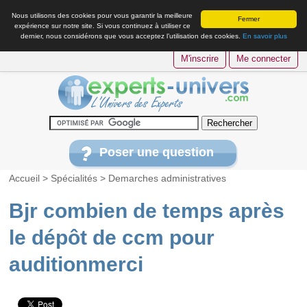
Nous utilisons des cookies pour vous garantir la meilleure
Fermer
expérience sur notre site. Si vous continuez à utiliser ce
dernier, nous considérons que vous acceptez l’utilisation des cookies.
En savoir plus
M'inscrire
Me connecter
Poser une question
Accueil
>
Spécialités
>
Demarches administratives
Bjr combien de temps après
le dépôt de ccm pour
auditionmerci