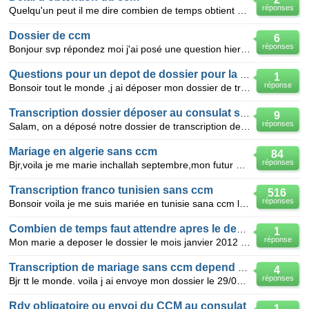
réponses
Quelqu'un peut il me dire combien de temps obtient on une reponse apres le depot du dossier ccm en t
Dossier de ccm
6
réponses
Bonjour svp répondez moi j'ai posé une question hier et j'ai pas encore reçue de réponse au sujet du
Questions pour un depot de dossier pour la transcription
1
réponse
Bonsoir tout le monde ,j ai déposer mon dossier de transcription le 28fevrier 2013 SANS CCM j ai eu
Transcription dossier déposer au consulat ss ccm
9
réponses
Salam, on a déposé notre dossier de transcription de mariage sans ccm au consulat d'oran, à ce jour
Mariage en algerie sans ccm
84
réponses
Bjr,voila je me marie inchallah septembre,mon futur mari na pas reussie a avoir de rdv au consulat p
Transcription franco tunisien sans ccm
516
réponses
Bonsoir voila je me suis mariée en tunisie sana ccm le 16 juillet 2011 je vien juste d envoyer mon d
Combien de temps faut attendre apres le depot du dossier?
1
réponse
Mon marie a deposer le dossier le mois janvier 2012 aprés il a reçu un courrier comme quoi le dossie
Transcription de mariage sans ccm depend du consulat d alger
4
réponses
Bjr tt le monde. voila j ai envoye mon dossier le 29/08/2012 le lendemain j ai recu AR et le 15/09/2
Rdv obligatoire ou envoi du CCM au consulat
1