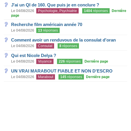
J'ai un QI de 160. Que puis je en conclure ?
Le 04/08/2026
Psychologie, Psychiatrie
1404
réponses
Dernière
page
Recherche film américain année 70
Le 04/08/2026
13
réponses
Comment avoir un renduvous de la consulat d'oran
Le 04/08/2026
Consulat
8
réponses
Qui est Nicole Delya ?
Le 04/08/2026
Voyance
226
réponses
Dernière page
UN VRAI MARABOUT FIABLE ET NON D'ESCRO
Le 04/08/2026
Marabout
145
réponses
Dernière page