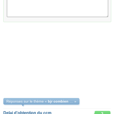
Réponses sur le thème «
bjr combien de temps après le dépôt de ccm pour auditionmerci
»
Delai d'obtention du ccm
2