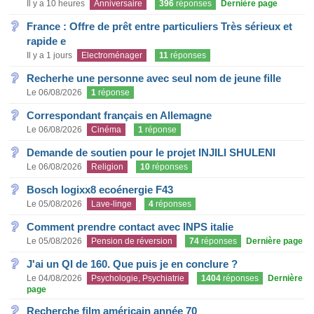
Il y a 10 heures
Anniversaire
396
réponses
Dernière page
France : Offre de prêt entre particuliers Très sérieux et
rapide e
Il y a 1 jours
Electroménager
11
réponses
Recherhe une personne avec seul nom de jeune fille
Le 06/08/2026
1
réponse
Correspondant français en Allemagne
Le 06/08/2026
Cinéma
1
réponse
Demande de soutien pour le projet INJILI SHULENI
Le 06/08/2026
Religion
10
réponses
Bosch logixx8 ecoénergie F43
Le 05/08/2026
Lave-linge
4
réponses
Comment prendre contact avec INPS italie
Le 05/08/2026
Pension de réversion
74
réponses
Dernière page
J'ai un QI de 160. Que puis je en conclure ?
Le 04/08/2026
Psychologie, Psychiatrie
1404
réponses
Dernière
page
Recherche film américain année 70