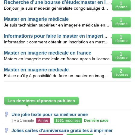
Recherche d'une bourse d'étude:master en Imagerie Médicale
1
réponse
Bonjour, je suis médecin généraliste congolais,âgé de 34ans(Congo démocratique) oeuvrant dans la pr
Master en imagerie médicale
1
réponse
Je suis technicien supérieur en imagerie médicale en Tunisie.quelles sont les étapes à suivre pour p
Informations pour faire le master en imagerie medicale en fr
1
réponse
Information : comment obtenir un inscription en master en imagerie medicale en france
Master en imagerie medicale en france
1
réponse
Maters en imagerie medicale en france apres la licence
Master en imagerie medicale
2
réponses
Est-ce qu'il y à possibilité de faire un master en imagerie medicale a Abidjan?
Les dernières réponses publiées
Une jolie texte pour sa meilleur amie
Il y a 1 minute
Amitié
1661
réponses
Dernière page
Jolies cartes d'anniversaire gratuites à imprimer