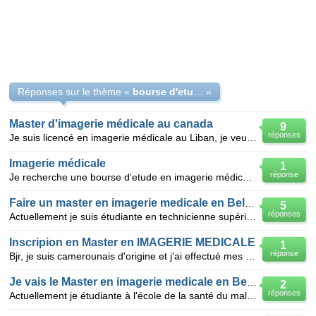
Réponses sur le thème «
bourse d'etude en master imagerie médicale
»
Master d'imagerie médicale au canada
9
réponses
Je suis licencé en imagerie médicale au Liban, je veux savoir dans quelle univérsité pourrais-je con
Imagerie médicale
1
réponse
Je recherche une bourse d'etude en imagerie médicale pour le master
Faire un master en imagerie medicale en Belgique
5
réponses
Actuellement je suis étudiante en technicienne supérieure d'imagerie medicale à l'ecole de la sant
Inscripion en Master en IMAGERIE MEDICALE
1
réponse
Bjr, je suis camerounais d'origine et j'ai effectué mes trois premières années d'études universitair
Je vais le Master en imagerie medicale en Belgique
2
réponses
Actuellement je étudiante à l'école de la santé du mali ou sont formés les techniciens superieurs