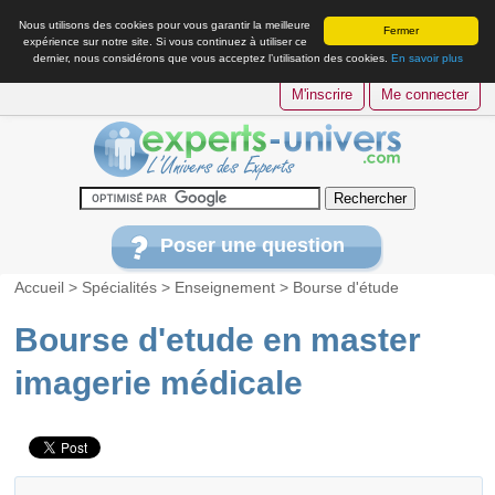
Nous utilisons des cookies pour vous garantir la meilleure
Fermer
expérience sur notre site. Si vous continuez à utiliser ce
dernier, nous considérons que vous acceptez l’utilisation des cookies.
En savoir plus
M'inscrire
Me connecter
Poser une question
Accueil
>
Spécialités
>
Enseignement
>
Bourse d'étude
Bourse d'etude en master
imagerie médicale