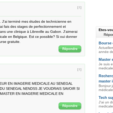
[ ! ]
 J'ai terminé mes études de technicienne en 
ai fais des stages de perfectionnement et 
Etes-vo
ns une clinique à Libreville au Gabon. J'aimerai 
Répon
cale en Belgique. Est ce possible? Si oui donner 
urse gratuite.
Bourse 
Actuelle
Répondre
année de
Master 
Je suis 
medicale 
[ ! ]
Recherc
master 
EUR EN IMAGERIE MEDICALE AU SENEGAL 
Bonjour.j
DU SENEGAL NENDSS JE VOUDRAIS SAVOIR SI 
médicale.
 MASTER EN IMAGERIE MEDICALE EN 
Tech su
J'ai un d
Répondre
medicale