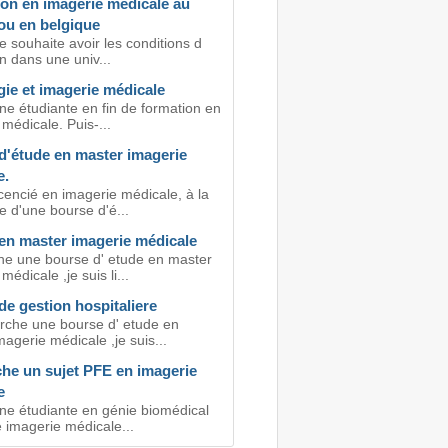
ion en imagerie medicale au
ou en belgique
e souhaite avoir les conditions d
on dans une univ...
ie et imagerie médicale
ne étudiante en fin de formation en
médicale. Puis-...
d'étude en master imagerie
e.
icencié en imagerie médicale, à la
e d'une bourse d'é...
en master imagerie médicale
he une bourse d' etude en master
médicale ,je suis li...
e gestion hospitaliere
erche une bourse d' etude en
agerie médicale ,je suis...
che un sujet PFE en imagerie
e
une étudiante en génie biomédical
é imagerie médicale...