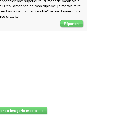
n technicienne supérieure  d'imagerie medicale à 
i.Dès l'obtention de mon diplome j'aimerais faire 
en Belgique. Est ce possible? si oui donner nous 
rse gratuite
Répondre
Faire un master en imagerie medicale en Belgique
»