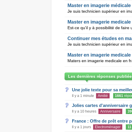
Master en imagerie médicale
Master en imagerie medicale
Continuer mes études en mas
Master en imagerie medicale 
Maters en imagerie medicale en fr
Les dernières réponses publiée
Une jolie texte pour sa meill
Il y a 1 minute
Amitié
1661
répo
Jolies cartes d'anniversaire 
Il y a 10 heures
Anniversaire
39
France : Offre de prêt entre p
Il y a 1 jours
Electroménager
11