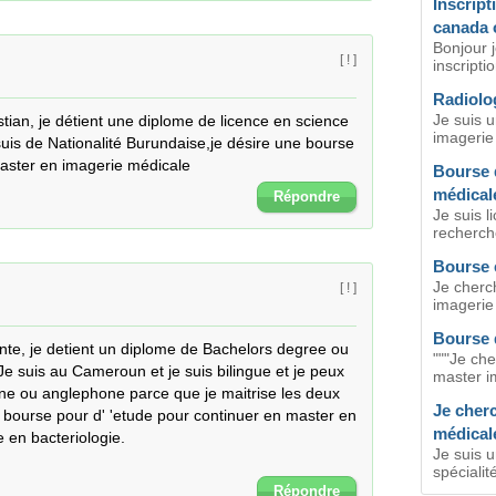
Inscript
canada 
Bonjour j
[ ! ]
inscripti
Radiolog
Je suis u
tian, je détient une diplome de licence en science 
imagerie 
suis de Nationalité Burundaise,je désire une bourse 
aster en imagerie médicale
Bourse 
médical
Répondre
Je suis l
recherch
Bourse 
Je cherc
[ ! ]
imagerie 
Bourse d
nte, je detient un diplome de Bachelors degree ou 
"""Je ch
Je suis au Cameroun et je suis bilingue et je peux 
master im
one ou anglephone parce que je maitrise les deux 
Je cher
 bourse pour d' 'etude pour continuer en master en 
médical
en bacteriologie.

Je suis 
spécialit
Répondre