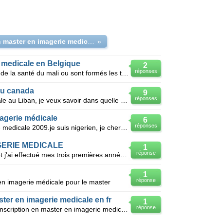
Faire un master en imagerie medicale en Belgique
»
e medicale en Belgique
2
réponses
Actuellement je étudiante à l'école de la santé du mali ou sont formés les techniciens superieurs
au canada
9
réponses
Je suis licencé en imagerie médicale au Liban, je veux savoir dans quelle univérsité pourrais-je con
agerie médicale
6
réponses
Bonjour je suis licencé en imagerie medicale 2009.je suis nigerien, je cherche une bourse d' etude e
MAGERIE MEDICALE
1
réponse
Bjr, je suis camerounais d'origine et j'ai effectué mes trois premières années d'études universitair
1
réponse
en imagerie médicale pour le master
ster en imagerie medicale en fr
1
réponse
Information : comment obtenir un inscription en master en imagerie medicale en france