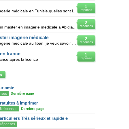
1
réponse
Je suis technicien supérieur en imagerie médicale en Tunisie.quelles sont les étapes à suivre pour p
2
réponses
Est-ce qu'il y à possibilité de faire un master en imagerie medicale a Abidjan?
ter imagerie médicale
2
réponses
Je suis technicien supérieur en imagerie médicale au liban, je veux savoir si c'est possible de cont
en france
1
réponse
ance apres la licence
s
eur amie
nses
Dernière page
gratuites à imprimer
6
réponses
Dernière page
articuliers Très sérieux et rapide e
réponses