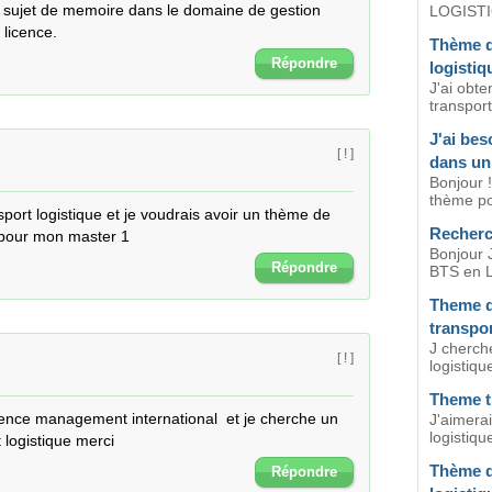
un sujet de memoire dans le domaine de gestion 
LOGISTIQ
 licence.
Thème d
Répondre
logistiq
J'ai obt
transport
J'ai be
[ ! ]
dans un
Bonjour 
thème po
sport logistique et je voudrais avoir un thème de 
Recherc
 pour mon master 1
Bonjour J
Répondre
BTS en Lo
Theme d
transpo
J cherch
[ ! ]
logistique
Theme tr
icence management international  et je cherche un 
J'aimerai
logistiqu
logistique merci
Thème d
Répondre