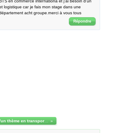
BTS en commerce internationa et j'ai besoin d'un 
 logistique car je fais mon stage dans une 
département acht groupe.merci à vous tous
Répondre
j'ai besoin d'un thème en transport et logistique
»