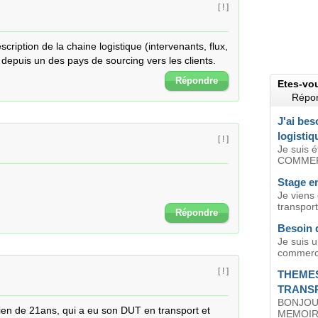
[ ! ]
cription de la chaine logistique (intervenants, flux, 
) depuis un des pays de sourcing vers les clients.
Répondre
Etes-vo
Répon
J'ai bes
logistiq
[ ! ]
Je suis é
COMMERC
Stage en
Je viens
transport
Répondre
Besoin 
Je suis 
commerce 
[ ! ]
THEMES
TRANSP
BONJOUR
ien de 21ans, qui a eu son DUT en transport et 
MEMOIR