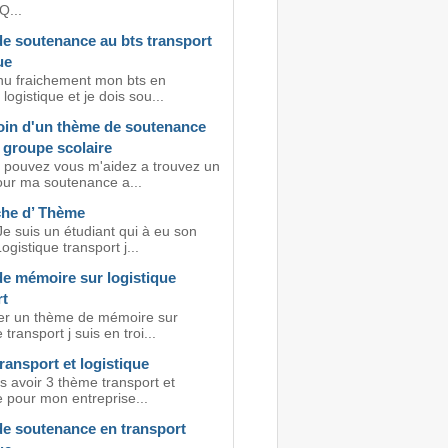
...
e soutenance au bts transport
ue
enu fraichement mon bts en
 logistique et je dois sou...
soin d'un thème de soutenance
 groupe scolaire
! pouvez vous m'aidez a trouvez un
ur ma soutenance a...
he d’ Thème
e suis un étudiant qui à eu son
gistique transport j...
e mémoire sur logistique
rt
er un thème de mémoire sur
 transport j suis en troi...
ansport et logistique
s avoir 3 thème transport et
e pour mon entreprise...
e soutenance en transport