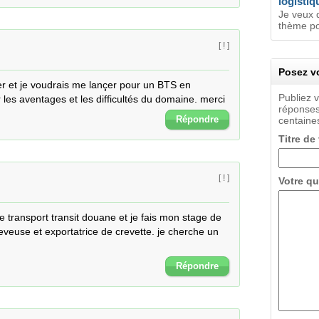
logistiq
Je veux 
thème po
[ ! ]
Posez vo
er et je voudrais me lançer pour un BTS en 
Publiez 
r les aventages et les difficultés du domaine. merci
réponses
Répondre
centaines
Titre de
[ ! ]
Votre qu
 transport transit douane et je fais mon stage de 
eveuse et exportatrice de crevette. je cherche un 
Répondre