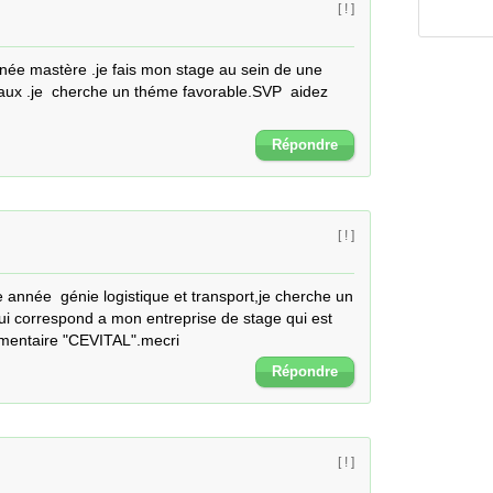
[ ! ]
nnée mastère .je fais mon stage au sein de une 
ux .je  cherche un théme favorable.SVP  aidez 
Répondre
[ ! ]
 année  génie logistique et transport,je cherche un 
 correspond a mon entreprise de stage qui est   
imentaire "CEVITAL".mecri
Répondre
[ ! ]