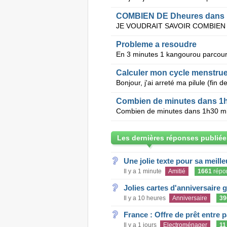
COMBIEN DE Dheures dans 1
Probleme a resoudre
Calculer mon cycle menstruell
Combien de minutes dans 1
Combien de minutes dans 1h30 min
Les dernières réponses publiée
Une jolie texte pour sa meill
Il y a 1 minute
Amitié
1661
répo
Jolies cartes d'anniversaire 
Il y a 10 heures
Anniversaire
39
France : Offre de prêt entre p
Il y a 1 jours
Electroménager
11