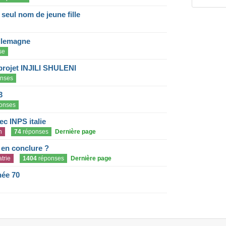
eul nom de jeune fille
llemagne
se
projet INJILI SHULENI
nses
3
onses
c INPS italie
n
74
réponses
Dernière page
e en conclure ?
trie
1404
réponses
Dernière page
née 70