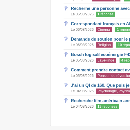
Recherhe une personne avec s
Le 06/08/2026
1
réponse
Correspondant français en A
Le 06/08/2026
Cinéma
1
répon
Demande de soutien pour le 
Le 06/08/2026
Religion
10
répo
Bosch logixx8 ecoénergie F4
Le 05/08/2026
Lave-linge
4
rép
Comment prendre contact ave
Le 05/08/2026
Pension de réversio
J'ai un QI de 160. Que puis j
Le 04/08/2026
Psychologie, Psychia
Recherche film américain an
Le 04/08/2026
13
réponses