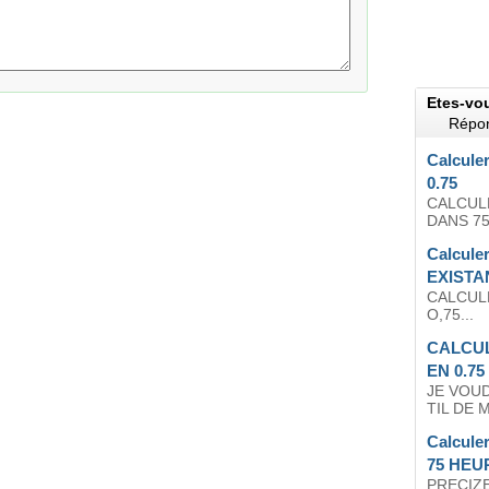
Etes-vo
Répon
Calculer
0.75
CALCUL
DANS 75
Calcule
EXISTAN
CALCULE
O,75...
CALCUL
EN 0.75
JE VOU
TIL DE 
Calculer
75 HEU
PRECIZ