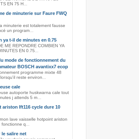
TS EN 75 H...
me de minuterie sur Faure FWQ
a minuterie est totalement fausse
lancé un program...
ya t-il de minutes en 0.75
DE ME REPONDRE COMBIEN YA
MINUTES EN 0.75...
du mode de fonctionnement du
mateur BOSCH avantixx7 ecop
ionnement programme mixte 48
lorsqu'il reste environ...
euse cale
use autoporte huskwarna cale tout
nutes j attends 5 m...
 ariston lft116 cycle dure 10
mon lave vaisselle hotpoint ariston
e fonctionne q...
 le salire net