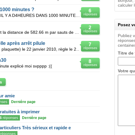
Bonjour,
calculer 
000 minutes ?
6
réponses
JE VOUDRAIT SAVOIR COMBIEN IL Y A D4HEURES DANS 1000 MINUTES SVP,,???
Posez vo
2
réponses
En 3 minutes 1 kangourou parcourt la distance de 582.66 m par sauts de 2.34 m _ combien de sauts a t
Publiez 
réponses
e après arrêt pilule
7
centaines
réponses
Bonjour, j'ai arreté ma pilule (fin de plaquette) le 22 janvier 2010, règle le 26 janvier 2010
Titre de
h30
8
réponses
ute explicé moi svpppp :((
Votre qu
s
eur amie
nses
Dernière page
gratuites à imprimer
6
réponses
Dernière page
articuliers Très sérieux et rapide e
réponses