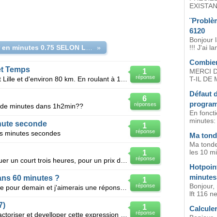
EXISTAN
¨Problè
6120
Bonjour l
calculer en minutes 0.75 SELON LA REGLE DE TROIX
»
!!! J'ai 
Combien 
et Temps
1
MERCI 
réponse
1 ) La distance entre Dunkerque et Lille et d'environ 80 km. En roulant à 130 km/h, combien de temp
T-IL DE 
Défaut 
6
program
réponses
il de minutes dans 1h2min??
En fonct
minutes: 
nute seconde
1
réponse
s minutes secondes
Ma tond
Ma tonde
les 10 mi
1
réponse
Dans un club de tennis, on peut louer un court trois heures, pour un prix de 104€ . La location d'un
Hotpoint
minutes
ans 60 minutes ?
1
Bonjour, 
réponse
Bonjour j'ai un problème a résoudre pour demain et j'aimerais une réponse. Combien y-a-t-il de de
lft 116 n
7)
1
Calculer
réponse
Bonjour j'airai besoin d'aide pour factoriser et develloper cette expression s'il vous plait sa me