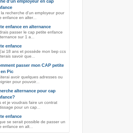
he d'un employeur en cap
nfance
à la recherche d'un employeur pour
e enfance en alter...
te enfance en alternance
drais passer le cap petite enfance
lternance sur 1 a...
ite enfance
 j'ai 18 ans et possède mon bep ccs
terais savoir que...
omment passer mon CAP petite
 en Pic
iterai avoir quelques adresses ou
gnier pour pouvoir...
herche alternance pour cap
nfance?
 et je voudrais faire un contrat
tissage pour un cap...
ite enfance
que se serait possible de passer un
e enfance en alt...