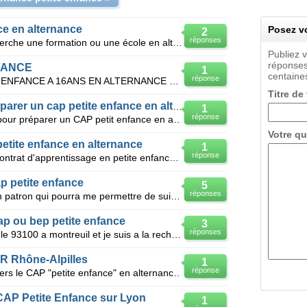
ce en alternance
Posez vo
2
réponses
Bonjour j'habite dans le 94 et je cherche une formation ou une école en alternance pour préparer un
Publiez 
réponses
FANCE
1
centaines
réponse
JE RECHERCHE UN CAP PETITE ENFANCE A 16ANS EN ALTERNANCE POUR LA RENTRER DE SEPTEMBRE EN URGENCE...
Titre de
Cherche employeur pour préparer un cap petite enfance en alternance
1
réponse
Bonjour je cherche un employeur pour préparer un CAP petit enfance en alternance, en crèche, en écol
Votre qu
etite enfance en alternance
1
réponse
Bonjour j'ai 18 ans je cherche un contrat d'apprentissage en petite enfance pour septembre 2013 de p
p petite enfance
5
réponses
Bonjour, je suis a la recherche d'un patron qui pourra me permettre de suivre ma formation CAP PETIT
cap ou bep petite enfance
3
réponses
Bonjour je suis en fin de 3eme sur le 93100 a montreuil et je suis a la recherche d un lycee ou autr
FR Rhône-Alpilles
1
réponse
Bonjour, Ma fille désire s'orienter vers le CAP "petite enfance" en alternance à la Maison Familial
AP Petite Enfance sur Lyon
1