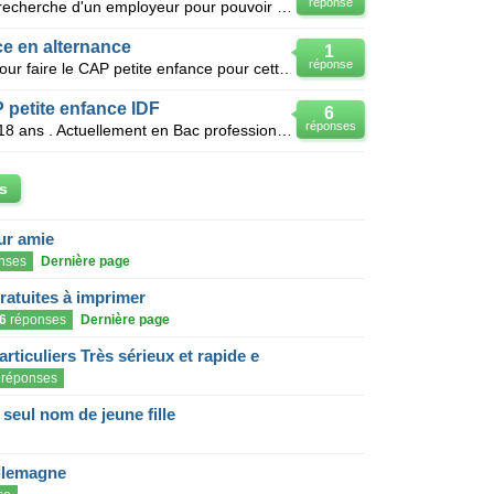
réponse
Bonjour, Je suis actuellement à la recherche d'un employeur pour pouvoir réaliser un CAP Petite
ce en alternance
1
réponse
Recherche CFA en ile de France pour faire le CAP petite enfance pour cette année si cela est encore
 petite enfance IDF
6
réponses
Bonjour , je m’appelle Lucie et j'ai 18 ans . Actuellement en Bac professionnel j'aimerais dés la re
s
eur amie
nses
Dernière page
gratuites à imprimer
6
réponses
Dernière page
articuliers Très sérieux et rapide e
réponses
eul nom de jeune fille
llemagne