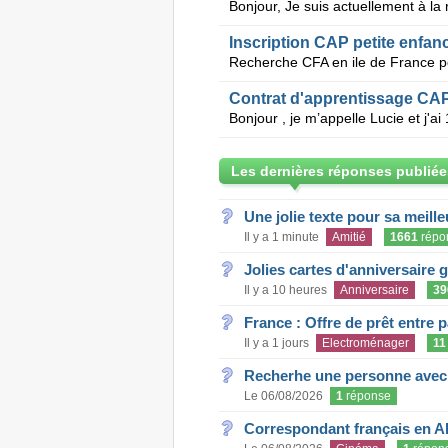
Inscription CAP petite enfan
Contrat d'apprentissage CAP
Les dernières réponses publiée
Une jolie texte pour sa meill
Il y a 1 minute
Amitié
1661
répo
Jolies cartes d'anniversaire 
Il y a 10 heures
Anniversaire
39
France : Offre de prêt entre p
Il y a 1 jours
Electroménager
11
Recherhe une personne avec s
Le 06/08/2026
1
réponse
Correspondant français en A