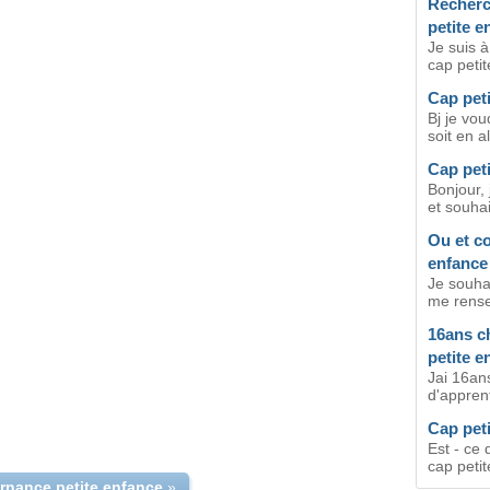
Recherc
petite e
Je suis 
cap petit
Cap peti
Bj je vou
soit en a
Cap pet
Bonjour,
et souhai
Ou et c
enfance
Je souha
me rensei
16ans c
petite e
Jai 16ans
d'appren
Cap pet
Est - ce 
cap petit
ernance petite enfance
»