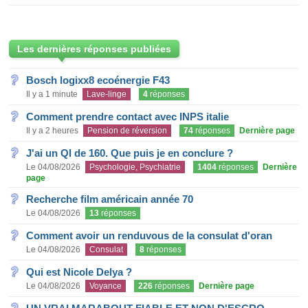
Les dernières réponses publiées
Bosch logixx8 ecoénergie F43
Il y a 1 minute
Lave-linge
4
réponses
Comment prendre contact avec INPS italie
Il y a 2 heures
Pension de réversion
74
réponses
Dernière page
J'ai un QI de 160. Que puis je en conclure ?
Le 04/08/2026
Psychologie, Psychiatrie
1404
réponses
Dernière
page
Recherche film américain année 70
Le 04/08/2026
13
réponses
Comment avoir un renduvous de la consulat d'oran
Le 04/08/2026
Consulat
8
réponses
Qui est Nicole Delya ?
Le 04/08/2026
Voyance
226
réponses
Dernière page