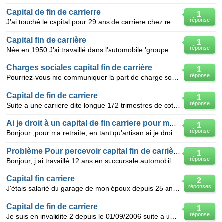
Capital de fin de carrierre
1
réponse
J'ai touché le capital pour 29 ans de carriere chez renault, en 2001 j'ai repris une activitée a mis
Capital fin de carrière
1
réponse
Née en 1950 J'ai travaillé dans l'automobile 'groupe Peugeot) de 1969 à 2004.. J'ai été licencié
Charges sociales capital fin de carrière
1
réponse
Pourriez-vous me communiquer la part de charge sociale imputable au salarié sur un capital de fin de
Capital de fin de carriere
1
réponse
Suite a une carriere dite longue 172 trimestres de cotises le jour de mes 58 ans dans l'automobile p
Ai je droit à un capital de fin carriere pour ma retraite
1
réponse
Bonjour ,pour ma retraite, en tant qu'artisan ai je droit à un capital de fin de carriere par un ou
Problème Pour percevoir capital fin de carrière
1
réponse
Bonjour, j ai travaillé 12 ans en succursale automobile de 1978 a 1990 puis ça était vendu et devenu
Capital fin carriere
2
réponses
J'étais salarié du garage de mon époux depuis 25 ans lorsqu'il a pris sa retraite il a fait une dem
Capital de fin de carriere
1
réponse
Je suis en invalidite 2 depuis le 01/09/2006 suite a une maladie non professionnelle ai je droit a m