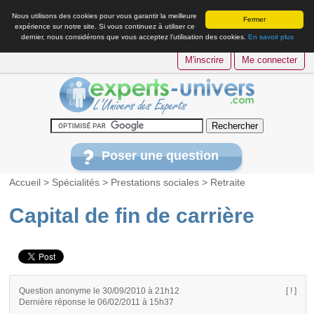
Nous utilisons des cookies pour vous garantir la meilleure
Fermer
expérience sur notre site. Si vous continuez à utiliser ce
dernier, nous considérons que vous acceptez l’utilisation des cookies.
En savoir plus
M'inscrire
Me connecter
Poser une question
Accueil
>
Spécialités
>
Prestations sociales
>
Retraite
Capital de fin de carrière
Question anonyme le 30/09/2010 à 21h12
[ ! ]
Dernière réponse le 06/02/2011 à 15h37