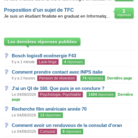
Proposition d'un sujet de TFC
3
réponses
Je suis un étudiant finaliste en graduat en Informatique de gestion.Je voudrais à ce que quelqu'un m
Les dernières réponses publiées
Bosch logixx8 ecoénergie F43
Il y a 1 minute
Lave-linge
4
réponses
Comment prendre contact avec INPS italie
Il y a 2 heures
Pension de réversion
74
réponses
Dernière page
J'ai un QI de 160. Que puis je en conclure ?
Le 04/08/2026
Psychologie, Psychiatrie
1404
réponses
Dernière
page
Recherche film américain année 70
Le 04/08/2026
13
réponses
Comment avoir un renduvous de la consulat d'oran
Le 04/08/2026
Consulat
8
réponses