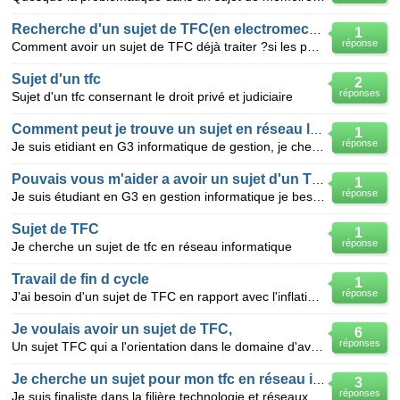
Recherche d'un sujet de TFC(en electromecanique)
1
réponse
Comment avoir un sujet de TFC déjà traiter ?si les parametres sont donnés par la direction de notre
Sujet d'un tfc
2
réponses
Sujet d'un tfc consernant le droit privé et judiciaire
Comment peut je trouve un sujet en réseau local
1
réponse
Je suis etidiant en G3 informatique de gestion, je cherche un sujet de mon tfc sur réseau local comm
Pouvais vous m'aider a avoir un sujet d'un TFC en gest info.
1
réponse
Je suis étudiant en G3 en gestion informatique je besoin que puisse m'aider rédiger un sujet sur la
Sujet de TFC
1
réponse
Je cherche un sujet de tfc en réseau informatique
Travail de fin d cycle
1
réponse
J'ai besoin d'un sujet de TFC en rapport avec l'inflation en RDC
Je voulais avoir un sujet de TFC,
6
réponses
Un sujet TFC qui a l'orientation dans le domaine d'aviation. soit, gestion de compagnies, soit gest
Je cherche un sujet pour mon tfc en réseau info
3
réponses
Je suis finaliste dans la filière technologie et réseaux informatiques et je suis dans l'embarras du