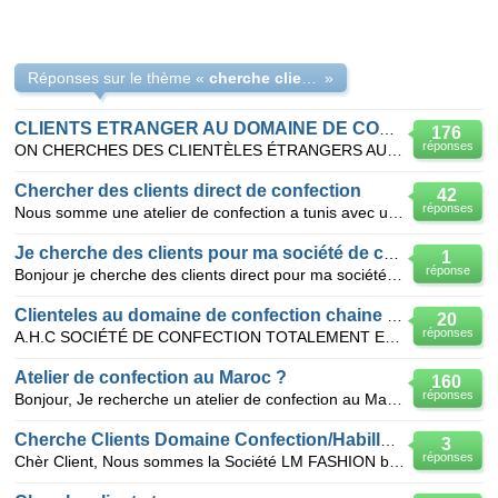
Réponses sur le thème «
cherche clients étranger pour ma société de confection au Maroc
»
CLIENTS ETRANGER AU DOMAINE DE CONFECTION
176
réponses
ON CHERCHES DES CLIENTÈLES ÉTRANGERS AU DOMAINE DE CONFECTION CHAÎNE ET TRAME
Chercher des clients direct de confection
42
réponses
Nous somme une atelier de confection a tunis avec une bonne experience nous cherchons des clients a
Je cherche des clients pour ma société de confection
1
réponse
Bonjour je cherche des clients direct pour ma société de confection situé a Tanger Maroc , avec
Clienteles au domaine de confection chaine et trâme
20
réponses
A.H.C SOCIÉTÉ DE CONFECTION TOTALEMENT EXPORTATRICE SPÉCIALISTE DANS LA FABRICATION DES ARTICLES CHA
Atelier de confection au Maroc ?
160
réponses
Bonjour, Je recherche un atelier de confection au Maroc pour réaliser des petites séries de vêteme
Cherche Clients Domaine Confection/Habillement
3
réponses
Chèr Client, Nous sommes la Société LM FASHION basée à Fes (Maroc), nous cherchons des nouveaux cli