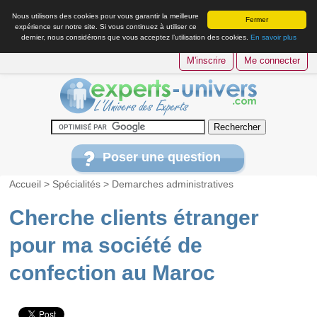
Nous utilisons des cookies pour vous garantir la meilleure
Fermer
expérience sur notre site. Si vous continuez à utiliser ce
dernier, nous considérons que vous acceptez l’utilisation des cookies.
En savoir plus
M'inscrire
Me connecter
Poser une question
Accueil
>
Spécialités
>
Demarches administratives
Cherche clients étranger
pour ma société de
confection au Maroc