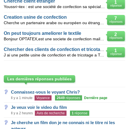
Cherche client etranger
1
réponse
Youssri¬tex : est une société de confection sa spécialiste la maille,situe a Tanger (Maroc)
Creation usine de confection
7
réponses
Cherche un partenaire arabe ou européen ou étranger pour la création d'une société de confection en
On peut toujours ameliorer le textile
2
réponses
Bonjour OPTATEX,est une societe de confection maille+chaine et trame, implante a oualfa casablanca
Chercher des clients de confection et tricotage
1
réponse
J ai une petite usine de confection et de tricotage a Tanger (Maroc) et j aimerai avoir des clients
Les dernières réponses publiées
Connaissez-vous le voyant Chris?
Il y a 1 minute
Voyance
2649
réponses
Dernière page
Je veux voir le video du film
Il y a 2 heures
Avis de recherche
1
réponse
Je cherche un film don je ne connais ni le titre ni les
acteurs