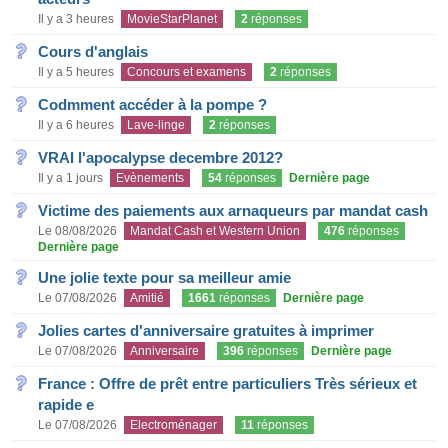
Il y a 3 heures
MovieStarPlanet
2
réponses
Cours d'anglais
Il y a 5 heures
Concours et examens
2
réponses
Codmment accéder à la pompe ?
Il y a 6 heures
Lave-linge
2
réponses
VRAI l'apocalypse decembre 2012?
Il y a 1 jours
Evènements
54
réponses
Dernière page
Victime des paiements aux arnaqueurs par mandat cash
Le 08/08/2026
Mandat Cash et Western Union
476
réponses
Dernière page
Une jolie texte pour sa meilleur amie
Le 07/08/2026
Amitié
1661
réponses
Dernière page
Jolies cartes d'anniversaire gratuites à imprimer
Le 07/08/2026
Anniversaire
396
réponses
Dernière page
France : Offre de prêt entre particuliers Très sérieux et
rapide e
Le 07/08/2026
Electroménager
11
réponses