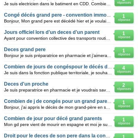
réponses
Je suis electricien dans le batiment en CDD. Combien de jour de congée j'ai le droit pour le décès d
Congé décés grand pere - convention immobilier
1
réponse
Bonjour, Mon grand pere est décédé hier et je voulais savoir à combien de jours j'avais le droit. J
Jours officiel lors d'un deces d'un parent
1
réponse
Ayant pour convention collective des transports routiers et employer à temps partiel combien de jour
Deces grand pere
1
réponse
Bonjour je suis préparatrice en pharmacie et j'aimerais savoir a combien de jours j'ai droit pour le
Combien de jours de congéspour le décés du pére?
4
réponses
Je suis dans la fonction publique territoriale, je souhaiterais savoir les jours de congés que j'ai
Deces d'un proche
2
réponses
Je suis preparatrice en pharmacie et je voudrais savoir a combien de jours j'ai droit pour le deces
Combien de j de congés pour un grand parent ?
1
réponse
Bonjour, j'ai appris le décès de mon grand-père en sachant que je suis dans la coiffure et mon compa
Combien de jour pour décé grand parents
1
réponse
Mon gd pere vient de mourir en espagne et moi je suis a paris ma convention me dit que j'ai le droit
Droit pour le deces de son pere dans la convention collective pro btp
1