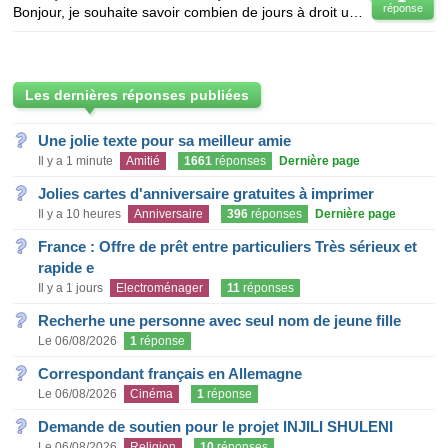
réponse
Bonjour, je souhaite savoir combien de jours à droit un salarié pour le déces de son pére en appart
Les dernières réponses publiées
Une jolie texte pour sa meilleur amie
Il y a 1 minute
Amitié
1661
réponses
Dernière page
Jolies cartes d'anniversaire gratuites à imprimer
Il y a 10 heures
Anniversaire
396
réponses
Dernière page
France : Offre de prêt entre particuliers Très sérieux et
rapide e
Il y a 1 jours
Electroménager
11
réponses
Recherhe une personne avec seul nom de jeune fille
Le 06/08/2026
1
réponse
Correspondant français en Allemagne
Le 06/08/2026
Cinéma
1
réponse
Demande de soutien pour le projet INJILI SHULENI
Le 06/08/2026
Religion
10
réponses