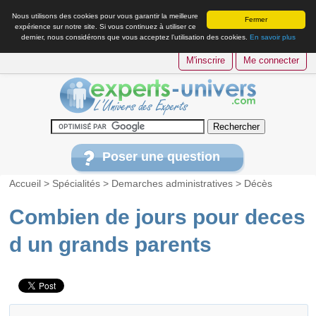
Nous utilisons des cookies pour vous garantir la meilleure
Fermer
expérience sur notre site. Si vous continuez à utiliser ce
dernier, nous considérons que vous acceptez l’utilisation des cookies.
En savoir plus
M'inscrire
Me connecter
Poser une question
Accueil
>
Spécialités
>
Demarches administratives
>
Décès
Combien de jours pour deces
d un grands parents