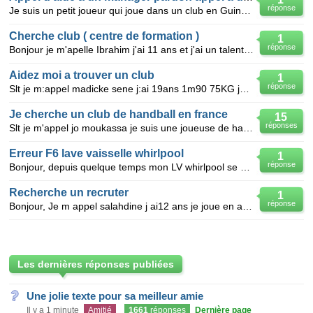
réponse
Je suis un petit joueur qui joue dans un club en Guinée.donc j'aimerais un aide.vous pourrez me join
Cherche club ( centre de formation )
1
réponse
Bonjour je m'apelle Ibrahim j'ai 11 ans et j'ai un talent a ne pas gaché c'est pourquoi je fait app
Aidez moi a trouver un club
1
réponse
Slt je m:appel madicke sene j:ai 19ans 1m90 75KG je suis un footballeur qui joue milieu defensif com
Je cherche un club de handball en france
15
réponses
Slt je m'appel jo moukassa je suis une joueuse de handball je joue demi centre svp aide moi moi mon
Erreur F6 lave vaisselle whirlpool
1
réponse
Bonjour, depuis quelque temps mon LV whirlpool se met en défaut F6. Jusqu'à présent j'avais toujours
Recherche un recruter
1
réponse
Bonjour, Je m appel salahdine j ai12 ans je joue en attaque de pointe je joue dans un petit cleub(
Les dernières réponses publiées
Une jolie texte pour sa meilleur amie
Il y a 1 minute
Amitié
1661
réponses
Dernière page