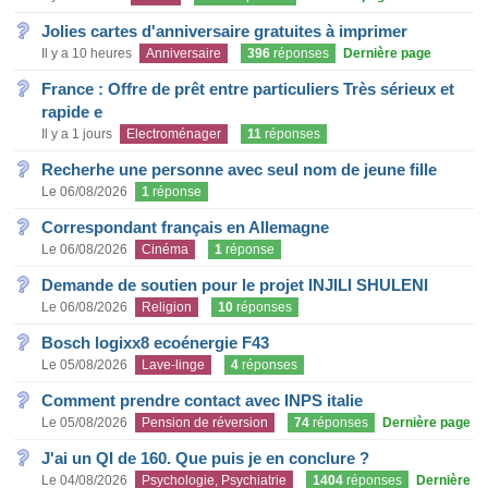
Jolies cartes d'anniversaire gratuites à imprimer
Il y a 10 heures
Anniversaire
396
réponses
Dernière page
France : Offre de prêt entre particuliers Très sérieux et
rapide e
Il y a 1 jours
Electroménager
11
réponses
Recherhe une personne avec seul nom de jeune fille
Le 06/08/2026
1
réponse
Correspondant français en Allemagne
Le 06/08/2026
Cinéma
1
réponse
Demande de soutien pour le projet INJILI SHULENI
Le 06/08/2026
Religion
10
réponses
Bosch logixx8 ecoénergie F43
Le 05/08/2026
Lave-linge
4
réponses
Comment prendre contact avec INPS italie
Le 05/08/2026
Pension de réversion
74
réponses
Dernière page
J'ai un QI de 160. Que puis je en conclure ?
Le 04/08/2026
Psychologie, Psychiatrie
1404
réponses
Dernière