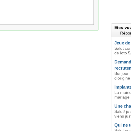
Etes-vo
Répon
Jeux de
Salut co
de loto 5
Demande
recrute
Bonjour,
d'origine
Implanta
La mairi
mariage c
Une cha
Salut! je
viens jus
Qui ne t
Salut po