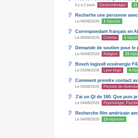
Il y a 1 jours
Electroménager
11
Recherhe une personne avec s
Le 06/08/2026
1
réponse
Correspondant français en A
Le 06/08/2026
Cinéma
1
répon
Demande de soutien pour le 
Le 06/08/2026
Religion
10
répo
Bosch logixx8 ecoénergie F4
Le 05/08/2026
Lave-linge
4
rép
Comment prendre contact ave
Le 05/08/2026
Pension de réversio
J'ai un QI de 160. Que puis j
Le 04/08/2026
Psychologie, Psychia
Recherche film américain an
Le 04/08/2026
13
réponses