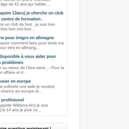
âge de 41 ans qui habite...
aquim 13ans) je cherche un club
, centre de formation .
e un club de foot , je suis tres
 tres bon moi bon...
e pour imigre en allmagne
savoir comment faire pour tente ma
our etre en allmang...
disponible à vous aider pour
s problèmes
ou retour de l'être aimé , - Pour la
 affaire et d...
jouer en europe
i sollicete une aide je voudrai
 chance en europe et...
 profésionel
appelle Williams Arci je suis
j'ai 14 ans je joue co...
tre question maintenant !