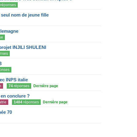
réponses
eul nom de jeune fille
llemagne
se
projet INJILI SHULENI
nses
3
onses
c INPS italie
n
74
réponses
Dernière page
e en conclure ?
trie
1404
réponses
Dernière page
née 70