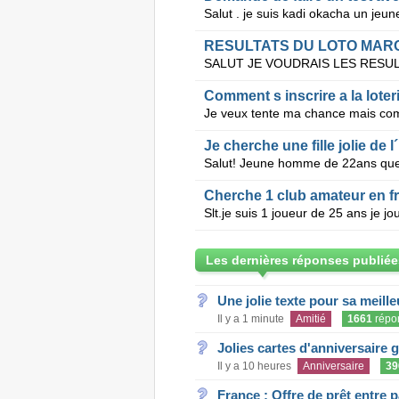
RESULTATS DU LOTO MAROC
Comment s inscrire a la loter
Je veux tente ma chance mais com
Je cherche une fille jolie de l
Cherche 1 club amateur en f
Les dernières réponses publiée
Une jolie texte pour sa meill
Il y a 1 minute
Amitié
1661
répo
Jolies cartes d'anniversaire 
Il y a 10 heures
Anniversaire
39
France : Offre de prêt entre p