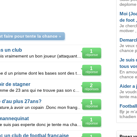
deplome 
Moi (Jo
de foot 
Je cherch
motiver ,
 faire pour tente la chance
»
Demarch
Je veux 
s un club
chance p
1
réponse
Je suis un algerien,j'ai 21 ans je suis vraimement un bon joueur (attaquant) mais j'ai pas eu ma cha
Je suis 
tous vo
1
En amour 
réponse
Une tente de campement a la forme d un prisme dont les bases sont des triangles equilqterqux de 7m d
chance en
oir de stagner
2
Aider a 
réponses
Bonjour à vous, etant un jeune homme de 23 ans qui ne trouve pas son chemin dans cette vie remplie d
Je voudra
tente ma
 d'au plus 27ans?
1
Football
réponse
J'ai des difficultés depuis que je mature,à avoir un copain .Donc mon frangin m'a dit que je pourrai
Bjr je m'
tchadien 
 mannequinat
1
réponse
Que faire? Je n'ai que 15 ans..je ne suis pas experte donc je tente ma chance en espérant la trouvé
c un club de footbal française
Posez vo
1