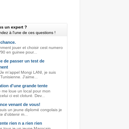
us un expert ?
dez à l'une de ces questions !
 chance.
mment jouer et choisir cest numero
/90 en guinee pour...
 de passer un test de
ment
 Je m'appel Mongi LANI, je suis
 Tunisienne. J'aime...
tion d'une grande tente
e me loue un local pour mon
elui ci est cloturé. Dev...
nce venant de vous!
 suis un jeune diplomé congolais je
te d'obtenir m...
ente rien n a rien rien
ur tous.je un jeune Marocain