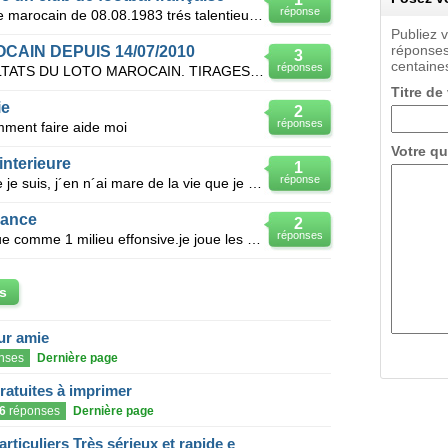
réponse
Salut . je suis kadi okacha un jeune marocain de 08.08.1983 trés talentieux motive par le foot ball
Publiez 
réponses
AIN DEPUIS 14/07/2010
3
centaines
réponses
SALUT JE VOUDRAIS LES RESULTATS DU LOTO MAROCAIN. TIRAGES : 1071 ; 1072 ;1073 ;1074 ;1075 ; 1076 ;
Titre de
ie
2
réponses
ment faire aide moi
Votre qu
´interieure
1
réponse
Salut! Jeune homme de 22ans que je suis, j´en n´ai mare de la vie que je menne, tout le temps je n
rance
2
réponses
Slt.je suis 1 joueur de 25 ans je joue comme 1 milieu effonsive.je joue les deux pieds et j 1m 80 de
s
eur amie
nses
Dernière page
gratuites à imprimer
6
réponses
Dernière page
articuliers Très sérieux et rapide e