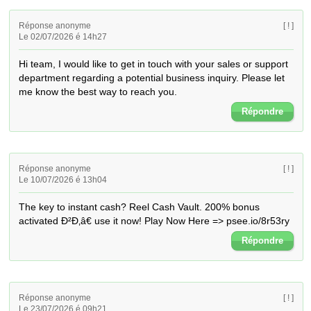
Réponse anonyme
[ ! ]
Le 02/07/2026 é 14h27
Hi team, I would like to get in touch with your sales or support 
department regarding a potential business inquiry. Please let 
me know the best way to reach you.
Répondre
Réponse anonyme
[ ! ]
Le 10/07/2026 é 13h04
The key to instant cash? Reel Cash Vault. 200% bonus 
activated Ð²Ð‚â€ use it now! Play Now Here => psee.io/8r53ry
Répondre
Réponse anonyme
[ ! ]
Le 23/07/2026 é 09h21