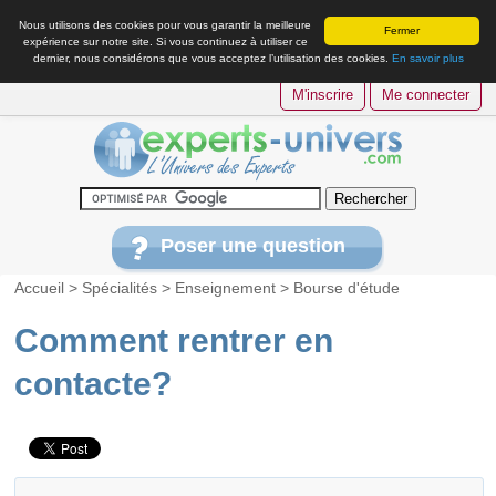
Nous utilisons des cookies pour vous garantir la meilleure
Fermer
expérience sur notre site. Si vous continuez à utiliser ce
dernier, nous considérons que vous acceptez l’utilisation des cookies.
En savoir plus
M'inscrire
Me connecter
Poser une question
Accueil
>
Spécialités
>
Enseignement
>
Bourse d'étude
Comment rentrer en
contacte?