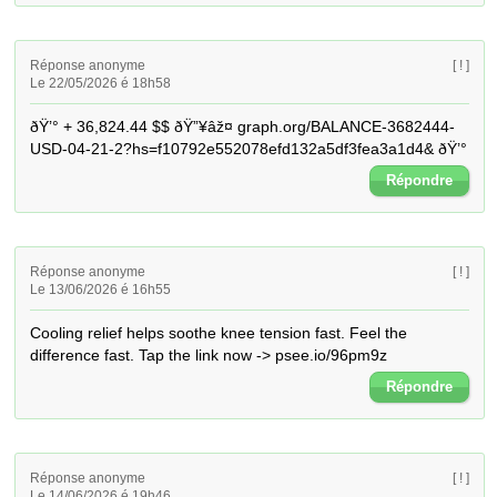
Réponse anonyme
[ ! ]
Le 22/05/2026 é 18h58
ðŸ’° + 36,824.44 $$ ðŸ”¥âž¤ graph.org/BALANCE-3682444-
USD-04-21-2?hs=f10792e552078efd132a5df3fea3a1d4& ðŸ’°
Répondre
Réponse anonyme
[ ! ]
Le 13/06/2026 é 16h55
Cooling relief helps soothe knee tension fast. Feel the 
difference fast. Tap the link now -> psee.io/96pm9z
Répondre
Réponse anonyme
[ ! ]
Le 14/06/2026 é 19h46