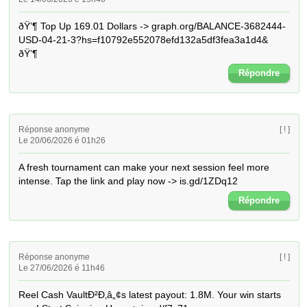
ðŸ’¶ Top Up 169.01 Dollars -> graph.org/BALANCE-3682444-
USD-04-21-3?hs=f10792e552078efd132a5df3fea3a1d4& 
ðŸ’¶
Répondre
Réponse anonyme
[ ! ]
Le 20/06/2026 é 01h26
A fresh tournament can make your next session feel more 
intense. Tap the link and play now -> is.gd/1ZDq12
Répondre
Réponse anonyme
[ ! ]
Le 27/06/2026 é 11h46
Reel Cash VaultÐ²Ð‚â„¢s latest payout: 1.8M. Your win starts 