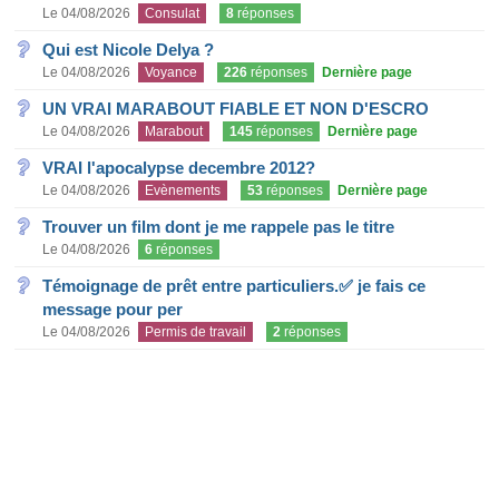
Le 04/08/2026
Consulat
8
réponses
Qui est Nicole Delya ?
Le 04/08/2026
Voyance
226
réponses
Dernière page
UN VRAI MARABOUT FIABLE ET NON D'ESCRO
Le 04/08/2026
Marabout
145
réponses
Dernière page
VRAI l'apocalypse decembre 2012?
Le 04/08/2026
Evènements
53
réponses
Dernière page
Trouver un film dont je me rappele pas le titre
Le 04/08/2026
6
réponses
Témoignage de prêt entre particuliers.✅ je fais ce
message pour per
Le 04/08/2026
Permis de travail
2
réponses