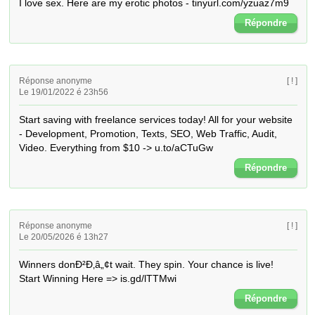
I love sex. Here are my erotic photos - tinyurl.com/yzuaz7m9
Répondre
Réponse anonyme
[ ! ]
Le 19/01/2022 é 23h56
Start saving with freelance services today! All for your website 
- Development, Promotion, Texts, SEO, Web Traffic, Audit, 
Video. Everything from $10 -> u.to/aCTuGw
Répondre
Réponse anonyme
[ ! ]
Le 20/05/2026 é 13h27
Winners donÐ²Ð‚â„¢t wait. They spin. Your chance is live! 
Start Winning Here => is.gd/lTTMwi
Répondre