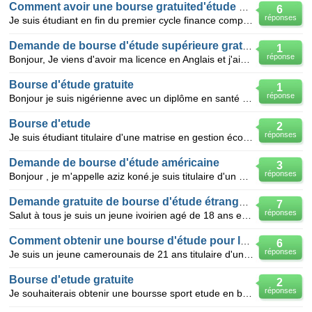
Comment avoir une bourse gratuited'étude au canada
6
réponses
Je suis étudiant en fin du premier cycle finance comptabilité et désire savoir s'il est possible que
Demande de bourse d'étude supérieure gratuite
1
réponse
Bonjour, Je viens d'avoir ma licence en Anglais et j'aimerais avoir une bourse d'étude gratuite po
Bourse d'étude gratuite
1
réponse
Bonjour je suis nigérienne avec un diplôme en santé publique option épidémiologie et bio statistique
Bourse d'etude
2
réponses
Je suis étudiant titulaire d'une matrise en gestion économique et j'aimerais obtenir une bourse d'ét
Demande de bourse d'étude américaine
3
réponses
Bonjour , je m'appelle aziz koné.je suis titulaire d'un BAC G2(comptabilité) et j'aimerais avoir une
Demande gratuite de bourse d'étude étrangère
7
réponses
Salut à tous je suis un jeune ivoirien agé de 18 ans en première année de finance et issu d'une fami
Comment obtenir une bourse d'étude pour le canada
6
réponses
Je suis un jeune camerounais de 21 ans titulaire d'un baccalauréat C et d'un licence d'étude supérie
Bourse d'etude gratuite
2
réponses
Je souhaiterais obtenir une boursse sport etude en basket pour les us afin de continuer mes etudes t