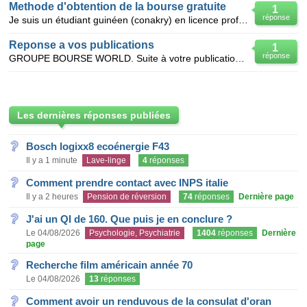
Methode d'obtention de la bourse gratuite
1
réponse
Je suis un étudiant guinéen (conakry) en licence professionnelle banque et finance. j'aimerais obte
Reponse a vos publications
1
réponse
GROUPE BOURSE WORLD. Suite à votre publication d’annonce sur l’un de nos sites partenaires pour la
Les dernières réponses publiées
Bosch logixx8 ecoénergie F43
Il y a 1 minute
Lave-linge
4
réponses
Comment prendre contact avec INPS italie
Il y a 2 heures
Pension de réversion
74
réponses
Dernière page
J'ai un QI de 160. Que puis je en conclure ?
Le 04/08/2026
Psychologie, Psychiatrie
1404
réponses
Dernière
page
Recherche film américain année 70
Le 04/08/2026
13
réponses
Comment avoir un renduvous de la consulat d'oran