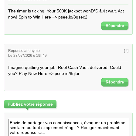
The timer is ticking. Your 500K jackpot wonÐ²Ð‚â„¢t wait. Act 
now! Spin to Win Here => psee.io/8qsec2
Répondre
Réponse anonyme
[ ! ]
Le 23/07/2026 é 19h49
Imagine quitting your job. Reel Cash Vault delivered. Could 
you? Play Now Here => psee.io/8rjlur
Répondre
Publiez votre réponse