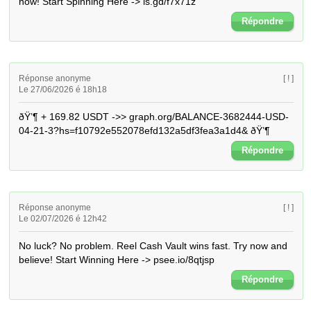
now! Start Spinning Here -> is.gd/f7x71z
Répondre
Réponse anonyme
[ ! ]
Le 27/06/2026 é 18h18
ðŸ’¶ + 169.82 USDT ->> graph.org/BALANCE-3682444-USD-
04-21-3?hs=f10792e552078efd132a5df3fea3a1d4& ðŸ’¶
Répondre
Réponse anonyme
[ ! ]
Le 02/07/2026 é 12h42
No luck? No problem. Reel Cash Vault wins fast. Try now and 
believe! Start Winning Here -> psee.io/8qtjsp
Répondre