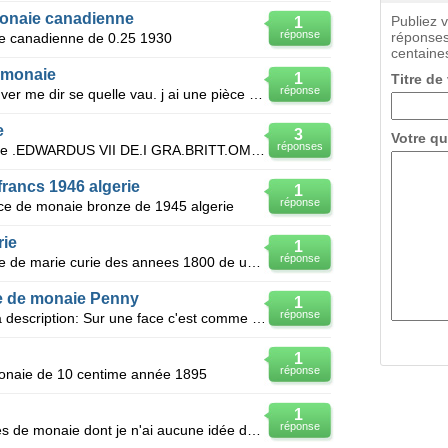
 monaie canadienne
Publiez 
1
réponse
réponses
e canadienne de 0.25 1930
centaines
 monaie
1
Titre de
réponse
Bonjour j ai 5 pièce de monaie pouver me dir se quelle vau. j ai une pièce de 1922 marquer comerce
e
3
Votre qu
réponses
Lon peut lire sur la piece de monaie .EDWARDUS VII DE.I GRA.BRITT.OMN.REXFID.DF.IND.IMP. 1878
francs 1946 algerie
1
réponse
iece de monaie bronze de 1945 algerie
rie
1
réponse
Combien vaut une piece de monaie de marie curie des annees 1800 de un franc
ce de monaie Penny
1
réponse
J'ai une pièce de monaie et voici la description: Sur une face c'est comme ceci: VICTORIA D: G: BRI
1
réponse
onaie de 10 centime année 1895
1
réponse
Je viens de trouver quelques pièces de monaie dont je n'ai aucune idée de la valeur pouvez vous m'ai