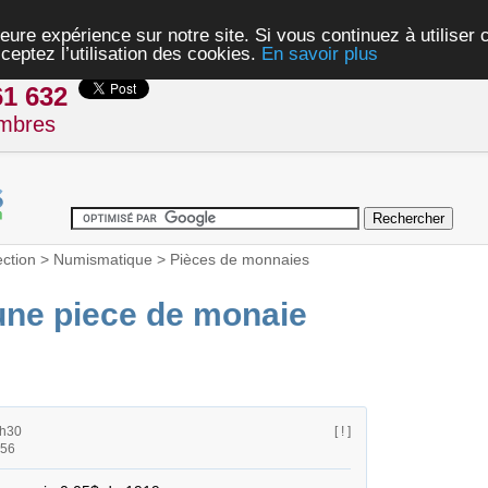
eure expérience sur notre site. Si vous continuez à utiliser
ceptez l’utilisation des cookies.
En savoir plus
61 632
mbres
ection
>
Numismatique
>
Pièces de monnaies
ne piece de monaie
5h30
[ ! ]
h56