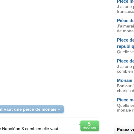
Piece m
J ai une
francais
Pièce d
J'aimera
de monai
Piece de
republi
Quelle v
Piece d
J ai une
combien c
Monaie
Bonjour,j
charles 
Piece m
Quelle es
 vaut une piece de monaie
»
monaie r
5
réponses
e Napoléon 3 combien elle vaut.
Posez vo