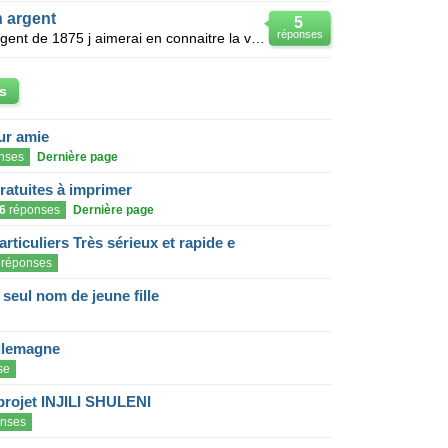
n argent
5
réponses
Je possede piece de monaie en argent de 1875 j aimerai en connaitre la valeur?
s
eur amie
nses
Dernière page
gratuites à imprimer
6
réponses
Dernière page
articuliers Très sérieux et rapide e
réponses
eul nom de jeune fille
llemagne
se
projet INJILI SHULENI
nses