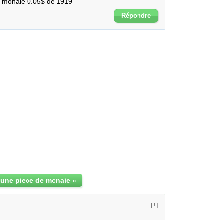
de monaie 0.05$ de 1919
Répondre
une piece de monaie
»
[ ! ]