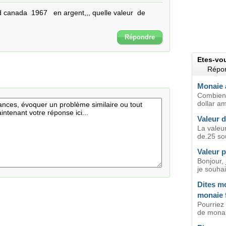
canada  1967   en argent,,, quelle valeur  de 
Répondre
Etes-vo
Répon
Monaie 
Combien 
dollar am
Valeur 
La valeu
de.25 so
Valeur 
Bonjour,
je souhai
Dites mo
monaie 
Pourriez
de monai