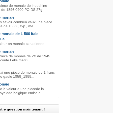
onaie
 piece de monaie de indochine
e de 1896 0900 POIDS 27g...
e monaie
is savoir combien vaux une pièce
e de 1638 , svp , me...
 monaie de L 500 itale
que
aleur en monaie canadienne...
e monaie
 piece de monaie de 2fr de 1945
oute t elle merci...
'ai une pièce de monaie de 1 franc
de gaule 1958_1988...
onaie
t la valeur d,une piecede la
oyalede belgique emise e...
tre question maintenant !