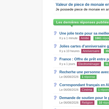
Valeur de piece de monaie e
Les dernières réponses publiée
Une jolie texte pour sa meill
Il y a 1 minute
Amitié
1661
répo
Jolies cartes d'anniversaire 
Il y a 10 heures
Anniversaire
39
France : Offre de prêt entre p
Il y a 1 jours
Electroménager
11
Recherhe une personne avec s
Le 06/08/2026
1
réponse
Correspondant français en A
Le 06/08/2026
Cinéma
1
répon
Demande de soutien pour le 
Le 06/08/2026
Religion
10
répo