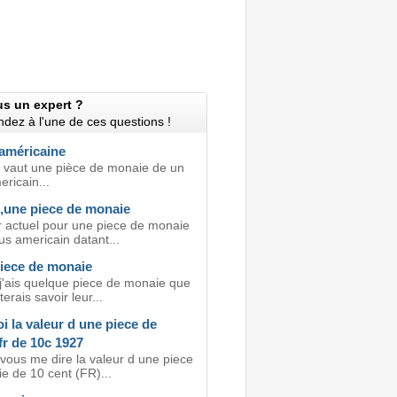
us un expert ?
dez à l'une de ces questions !
américaine
vaut une pièce de monaie de un
ericain...
d,une piece de monaie
r actuel pour une piece de monaie
us americain datant...
piece de monaie
 j'ais quelque piece de monaie que
terais savoir leur...
i la valeur d une piece de
fr de 10c 1927
 vous me dire la valeur d une piece
e de 10 cent (FR)...