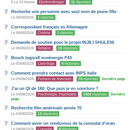
Il y a 10 heures
Electroménager
11
réponses
Recherhe une personne avec seul nom de jeune fille
Le 06/08/2026
1
réponse
Correspondant français en Allemagne
Le 06/08/2026
Cinéma
1
réponse
Demande de soutien pour le projet INJILI SHULENI
Le 06/08/2026
Religion
10
réponses
Bosch logixx8 ecoénergie F43
Le 05/08/2026
Lave-linge
4
réponses
Comment prendre contact avec INPS italie
Le 05/08/2026
Pension de réversion
74
réponses
Dernière page
J'ai un QI de 160. Que puis je en conclure ?
Le 04/08/2026
Psychologie, Psychiatrie
1404
réponses
Dernière
page
Recherche film américain année 70
Le 04/08/2026
13
réponses
Comment avoir un renduvous de la consulat d'oran
Le 04/08/2026
Consulat
8
réponses