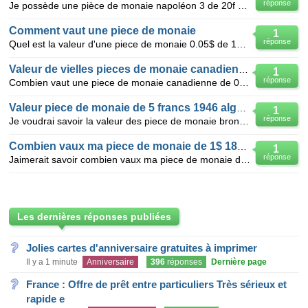
réponse
Je possède une pièce de monaie napoléon 3 de 20f de 1857 merci de me répondre
Comment vaut une piece de monaie
1
réponse
Quel est la valeur d'une piece de monaie 0.05$ de 1919
Valeur de vielles pieces de monaie canadienne
1
réponse
Combien vaut une piece de monaie canadienne de 0.25 1930
Valeur piece de monaie de 5 francs 1946 algerie
1
réponse
Je voudrai savoir la valeur des piece de monaie bronze de 1945 algerie
Combien vaux ma piece de monaie de 1$ 1867-1967
1
réponse
Jaimerait savoir combien vaux ma piece de monaie de 1$ 1867-1967 merci.
Les dernières réponses publiées
Jolies cartes d'anniversaire gratuites à imprimer
Il y a 1 minute
Anniversaire
396
réponses
Dernière page
France : Offre de prêt entre particuliers Très sérieux et
rapide e