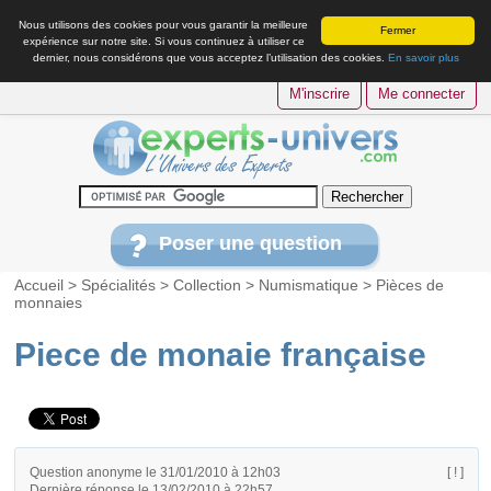
Nous utilisons des cookies pour vous garantir la meilleure
Fermer
expérience sur notre site. Si vous continuez à utiliser ce
dernier, nous considérons que vous acceptez l’utilisation des cookies.
En savoir plus
M'inscrire
Me connecter
Poser une question
Accueil
>
Spécialités
>
Collection
>
Numismatique
>
Pièces de
monnaies
Piece de monaie française
Question anonyme le 31/01/2010 à 12h03
[ ! ]
Dernière réponse le 13/02/2010 à 22h57