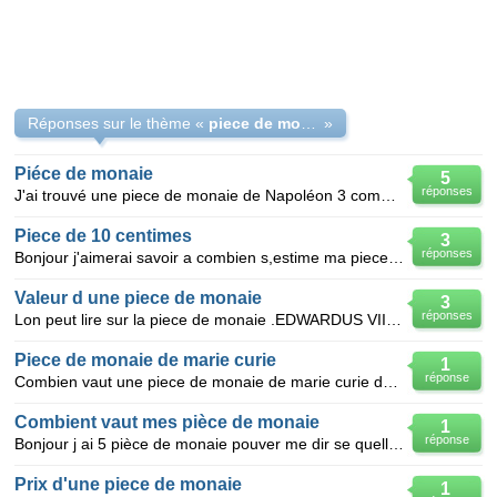
Réponses sur le thème «
piece de monaie française
»
Piéce de monaie
5
réponses
J'ai trouvé une piece de monaie de Napoléon 3 combien elle vaut.
Piece de 10 centimes
3
réponses
Bonjour j'aimerai savoir a combien s,estime ma piece de monaie de 10 centime de 1854
Valeur d une piece de monaie
3
réponses
Lon peut lire sur la piece de monaie .EDWARDUS VII DE.I GRA.BRITT.OMN.REXFID.DF.IND.IMP. 1878
Piece de monaie de marie curie
1
réponse
Combien vaut une piece de monaie de marie curie des annees 1800 de un franc
Combient vaut mes pièce de monaie
1
réponse
Bonjour j ai 5 pièce de monaie pouver me dir se quelle vau. j ai une pièce de 1922 marquer comerce
Prix d'une piece de monaie
1