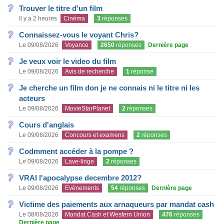
Trouver le titre d'un film
Il y a 2 heures
Cinéma
3
réponses
Connaissez-vous le voyant Chris?
Le 09/08/2026
Voyance
2650
réponses
Dernière page
Je veux voir le video du film
Le 09/08/2026
Avis de recherche
1
réponse
Je cherche un film don je ne connais ni le titre ni les
acteurs
Le 09/08/2026
MovieStarPlanet
2
réponses
Cours d'anglais
Le 09/08/2026
Concours et examens
2
réponses
Codmment accéder à la pompe ?
Le 09/08/2026
Lave-linge
2
réponses
VRAI l'apocalypse decembre 2012?
Le 09/08/2026
Evènements
54
réponses
Dernière page
Victime des paiements aux arnaqueurs par mandat cash
Le 08/08/2026
Mandat Cash et Western Union
476
réponses
Dernière page