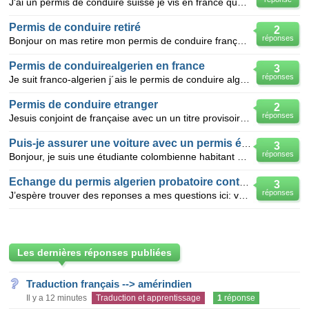
J'ai un permis de conduire suisse je vis en france que dois-je faire pour obtenir un permis francais
Permis de conduire retiré
2
réponses
Bonjour on mas retire mon permis de conduire français que j'avais change suite a un délit ou j'ai pe
Permis de conduirealgerien en france
3
réponses
Je suit franco-algerien j´ais le permis de conduire algerien et je reside en algerie,est ce que je p
Permis de conduire etranger
2
réponses
Jesuis conjoint de française avec un un titre provisoire ,je veux changer mon permis de conduire e
Puis-je assurer une voiture avec un permis étranger?
3
réponses
Bonjour, je suis une étudiante colombienne habitant en france depuis 5 ans. J'ai la nationnalité ita
Echange du permis algerien probatoire contre permis francais
3
réponses
J’espère trouver des reponses a mes questions ici: voila mon cas....arrivée en France en juillet 20
Les dernières réponses publiées
Traduction français --> amérindien
Il y a 12 minutes
Traduction et apprentissage
1
réponse