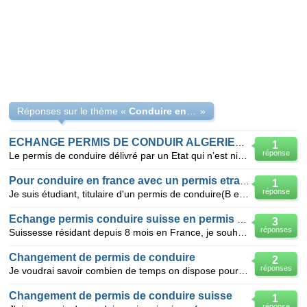
Réponses sur le thème «
Conduire en France
»
ECHANGE PERMIS DE CONDUIR ALGERIENNE EN FRANCE ETA
1
réponse
Le permis de conduire délivré par un Etat qui n’est ni membre de l’Union européenne, ni membre de l’
Pour conduire en france avec un permis etranger
1
réponse
Je suis étudiant, titulaire d'un permis de conduire(B et C), mon permis je l'ai eu en Algérie, je vo
Echange permis conduire suisse en permis français
3
réponses
Suissesse résidant depuis 8 mois en France, je souhaite échanger mon permis de conduire suisse contr
Changement de permis de conduire
2
réponses
Je voudrai savoir combien de temps on dispose pour changer en permis de conduire suisse pour un perm
Changement de permis de conduire suisse
1
réponse