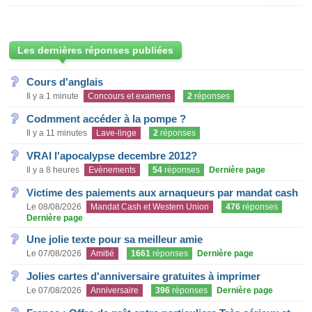
Les dernières réponses publiées
Cours d'anglais
Il y a 1 minute
Concours et examens
2
réponses
Codmment accéder à la pompe ?
Il y a 11 minutes
Lave-linge
2
réponses
VRAI l'apocalypse decembre 2012?
Il y a 8 heures
Evènements
54
réponses
Dernière page
Victime des paiements aux arnaqueurs par mandat cash
Le 08/08/2026
Mandat Cash et Western Union
476
réponses
Dernière page
Une jolie texte pour sa meilleur amie
Le 07/08/2026
Amitié
1661
réponses
Dernière page
Jolies cartes d'anniversaire gratuites à imprimer
Le 07/08/2026
Anniversaire
396
réponses
Dernière page