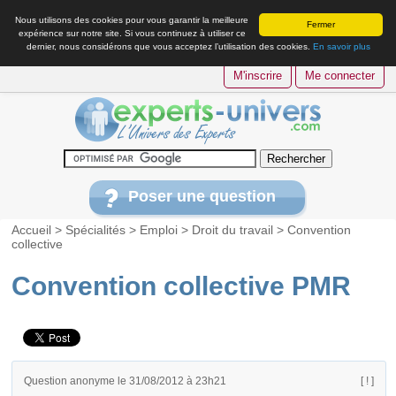
Nous utilisons des cookies pour vous garantir la meilleure
Fermer
expérience sur notre site. Si vous continuez à utiliser ce
dernier, nous considérons que vous acceptez l’utilisation des cookies.
En savoir plus
M'inscrire
Me connecter
Poser une question
Accueil
>
Spécialités
>
Emploi
>
Droit du travail
>
Convention
collective
Convention collective PMR
Question anonyme le 31/08/2012 à 23h21
[ ! ]