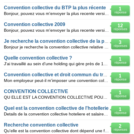
Convention collective du BTP la plus récente
1
réponse
Bonjour, pouvez vous m'envoyer la plus recente version du convention collective cadre en tunisie.
Convention collective 2009
12
réponses
Bonjour, pouvez vous m'envoyer la plus recente version du convention collective cadre en tunisie.
Je recherche la convention collective de la poste
3
réponses
Bonjour je recherche la convention collective relative aux agents de la poste je suis actuelement co
Quelle convention collective ?
1
réponse
J'ai travaillé au sein d'une holding qui gère près de 100 magasins évoluant dans le secteur de la di
Convention collective et droit commun du travail
1
réponse
Mon employeur peut-il m'imposer une convention collective en cours de contrat sachant qu'elle est à
CONVENTION COLLECTIVE
1
réponse
QU ELLE EST LA CONVENTION COLLECTIVE POUR UNE AUTO ECOLE mERCI
Quel est la convention collective de l'hotellerie
1
réponse
Details de la convention collective hoteliere et salaire brut et net
Recherche convention collective
2
réponses
Qu'elle est la convention collective dont dépend une femme de ménage chez des particuliers?